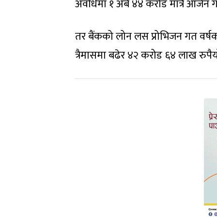
अवधिमा १ अर्ब ४४ करोड मात्रै आर्जन 
तर बैंकको लोन लस प्रोभिजन गत वर्षको
त्रैमासमा बढेर ४२ करोड ६४ लाख रुपैया