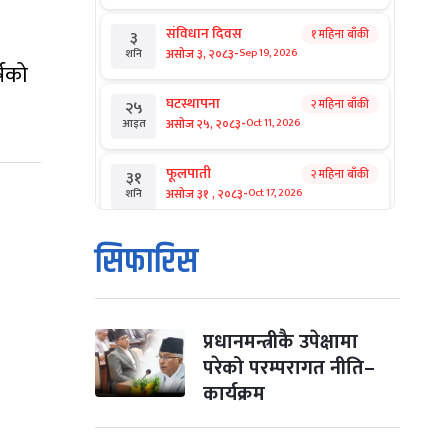
संविधान दिवस
१ महिना बाँकी
३
-
असोज ३, २०८३
Sep 19, 2026
शनि
्षको
घटस्थापना
२ महिना बाँकी
२५
-
असोज २५, २०८३
Oct 11, 2026
आइत
फूलपाती
२ महिना बाँकी
३१
-
असोज ३१ , २०८३
Oct 17, 2026
शनि
कार्तिक सङ्क्रान्ति
२ महिना बाँकी
१
सिफारिस
-
कार्तिक १, २०८३
Oct 18, 2026
आइत
महानवमी
२ महिना बाँकी
३
-
कार्तिक ३, २०८३
Oct 20, 2026
मंगल
प्रधानमन्त्रीकै उपेक्षामा
परेको परम्परागत नीति–
विजयादशमी
२ महिना बाँकी
४
कार्यक्रम
-
कार्तिक ४, २०८३
Oct 21, 2026
बुध