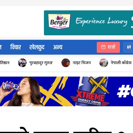
न
विचार
खेलकुद
अन्य
पात्रो
रतिष्ठान
पुरबहादुर गुरुङ
नाइट भिजन
नेपाली काँग्रेस