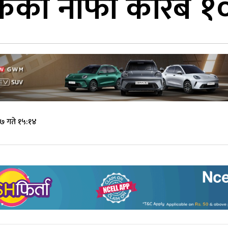
ंकको नाफा करिब १०
७ गते १५:१४