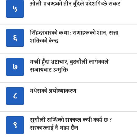
ओली-प्रचण्डको तीन बुँदेले प्रदेशपिच्छे संकट
५
सिंहदरबारको कथा : राणाहरूको शान, सत्ता
६
शक्तिको केन्द्र
मन्त्री हुँदा भ्रष्टाचार, बुढ्यौली लागेकाले
७
सजायबाट उन्मुक्ति
मधेसको अयोध्याकरण
८
सुगौली सन्धिको सक्कल कपी कहाँ छ ?
९
सरकारलाई नै थाहा छैन