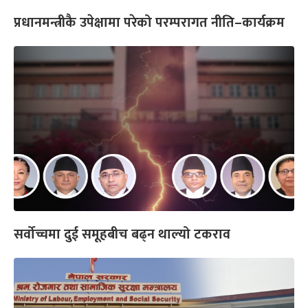
प्रधानमन्त्रीकै उपेक्षामा परेको परम्परागत नीति–कार्यक्रम
सर्वोच्चमा दुई समूहबीच बढ्न थाल्यो टकराव