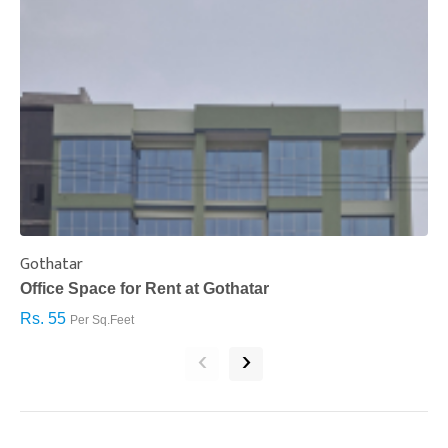
Gothatar
S
Office Space for Rent at Gothatar
H
Rs. 55
R
Per Sq.Feet
‹
›