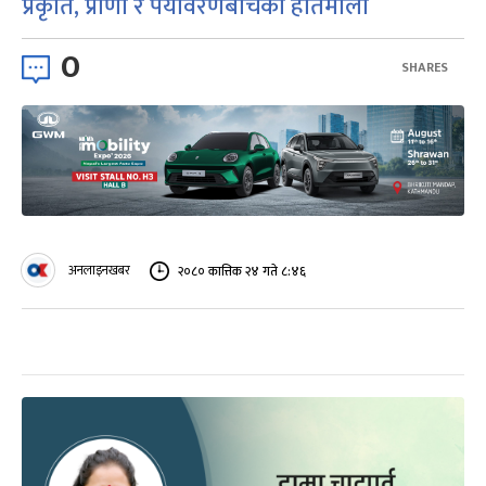
प्रकृति, प्राणी र पर्यावरणबीचको हातेमालो
0
SHARES
अनलाइनखबर
२०८० कात्तिक २४ गते ८:४६