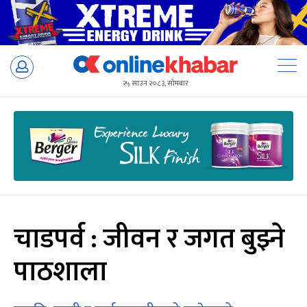
Skip
to
२५ साउन २०८३, सोमबार
content
चाडपर्व : जीवन र जगत बुझ्ने
पाठशाला