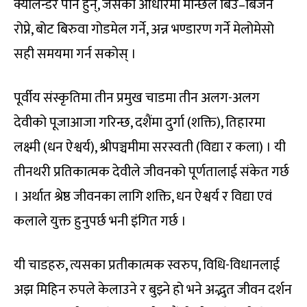
क्यालेन्डर पनि हुन्, जसको आधारमा मान्छेले बिउ–बिजन
रोप्ने, बोट बिरुवा गोडमेल गर्ने, अन्न भण्डारण गर्ने मेलोमेसो
सही समयमा गर्न सकोस् ।
पूर्वीय संस्कृतिमा तीन प्रमुख चाडमा तीन अलग-अलग
देवीको पूजाआजा गरिन्छ, दशैंमा दुर्गा (शक्ति), तिहारमा
लक्ष्मी (धन ऐश्वर्य), श्रीपञ्चमीमा सरस्वती (विद्या र कला) । यी
तीनथरी प्रतिकात्मक देवीले जीवनको पूर्णतालाई संकेत गर्छ
। अर्थात श्रेष्ठ जीवनका लागि शक्ति, धन ऐश्वर्य र विद्या एवं
कलाले युक्त हुनुपर्छ भनी इंगित गर्छ ।
यी चाडहरु, त्यसका प्रतीकात्मक स्वरुप, विधि-विधानलाई
अझ मिहिन रुपले केलाउने र बुझ्ने हो भने अद्भुत जीवन दर्शन