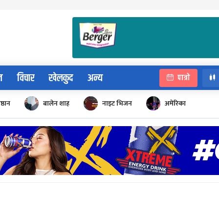
न
विचार
खेलकुद
अन्य
पात्रो
िष्ठान
बालेन शाह
नाइट भिजन
अमेरिका