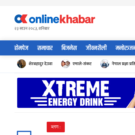
Skip
to
content
२३ साउन २०८३, शनिबार
होमपेज
समाचार
बिजनेस
जीवनशैली
मनोरञ्ज
शेरबहादुर देउवा
एमाले-संकट
नेपाल प्रज्ञा प्रत
ब्लग :