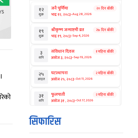
जनै पूर्णिमा
२० दिन बाँकी
१२
-
भाद्र १२, २०८३
Aug 28, 2026
शुक्र
श्रीकृष्ण जन्माष्टमी व्रत
२७ दिन बाँकी
१९
-
भाद्र १९, २०८३
Sep 4, 2026
शुक्र
संविधान दिवस
१ महिना बाँकी
३
-
असोज ३, २०८३
Sep 19, 2026
शनि
घटस्थापना
२ महिना बाँकी
२५
 ।
-
असोज २५, २०८३
Oct 11, 2026
आइत
फूलपाती
गरेको
२ महिना बाँकी
३१
-
असोज ३१ , २०८३
Oct 17, 2026
शनि
कार्तिक सङ्क्रान्ति
२ महिना बाँकी
१
सिफारिस
-
कार्तिक १, २०८३
Oct 18, 2026
आइत
महानवमी
२ महिना बाँकी