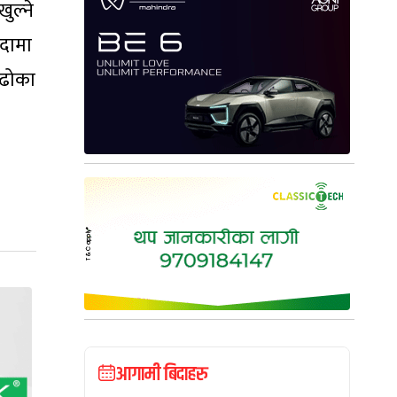
ुल्ने
िदामा
ो ढोका
।
आगामी बिदाहरु