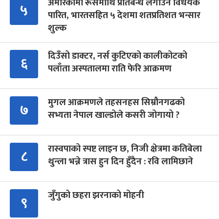
अमेरिकामा रूसमाथि प्रतिबन्ध लगाउने विधेयक
५
पारित, भारतसहित ५ देशमा शतप्रतिशत भन्सार
शुल्क
दिउँसो डाक्टर, नर्स कुटिएको कालीकोटको
६
पलाँता अस्पतालमा राति फेरि आक्रमण
मुगल आक्रमणले तहसनहस सिम्रौनगढको
७
सभ्यता नेपाल खाल्डोले कसरी जोगायो ?
रास्वपाको स्पष्ट लाइन छ, निजी क्षेत्रमा कतिबेला
८
थुन्ला भन्ने त्रास हुन दिन हुँदैन : रवि लामिछाने
जुँगुको छहरा झरनाको मोहनी
९