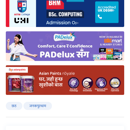
छठ
जनकपुरधाम