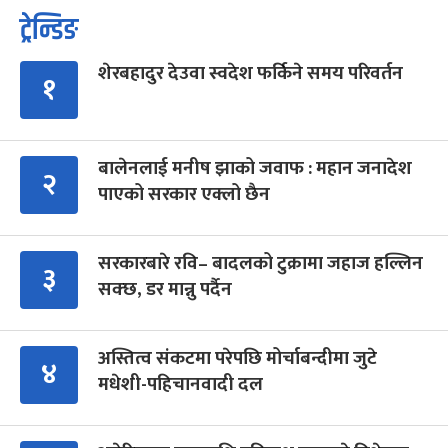
ट्रेन्डिङ
शेरबहादुर देउवा स्वदेश फर्किने समय परिवर्तन
१
बालेनलाई मनीष झाको जवाफ : महान जनादेश
२
पाएको सरकार एक्लो छैन
सरकारबारे रवि– बादलको टुक्रामा जहाज हल्लिन
३
सक्छ, डर मान्नु पर्दैन
अस्तित्व संकटमा परेपछि मोर्चाबन्दीमा जुटे
४
मधेशी-पहिचानवादी दल