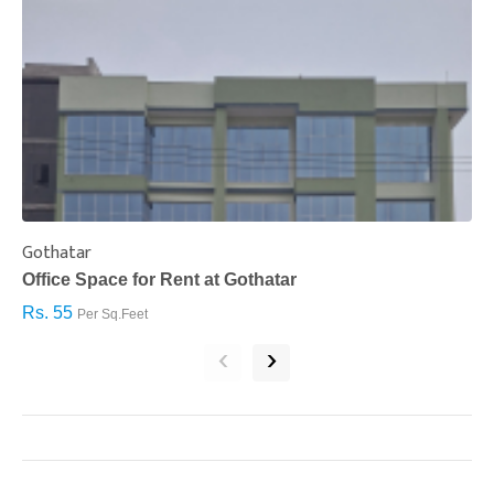
Gothatar
S
Office Space for Rent at Gothatar
H
Rs. 55
R
Per Sq.Feet
‹
›