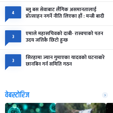
ब्लु बस सेवाबाट लैंगिक असमानतालाई
४
प्रोत्साहन नगर्ने नीति लिएका हौं : मन्त्री बादी
एमाले महासचिवको दाबी- रास्वपाको पतन
३
उदय जत्तिकै छिटो हुन्छ
सिरहामा ज्यान गुमाएका यादवको घटनाबारे
३
छानबिन गर्न समिति गठन
वेबस्टोरिज