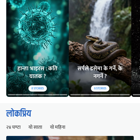
हान्ता भाइरस : कति
सर्पले डसेमा के गर्ने, के
घातक ?
नगर्ने ?
8
STORIES
6
STORIES
लोकप्रिय
२४ घण्टा
यो साता
यो महिना