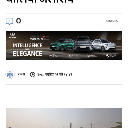
0
SHARES
रासस
२०८० कात्तिक २९ गते १४:४१