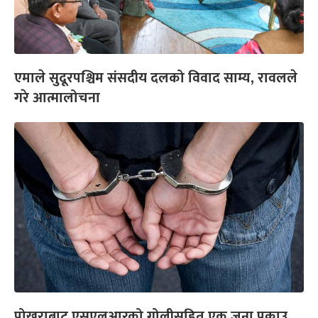
एमाले सुदूरपश्चिम संसदीय दलको विवाद साम्य, रावलले
गरे आत्मालोचना
पोखराबाट एसएलआरको गोलीसहित एक जना पक्राउ