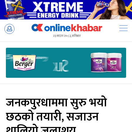
Skip
to
२३ साउन २०८३, शनिबार
content
जनकपुरधाममा सुरु भयो
छठको तयारी, सजाउन
थालियो जलाशय