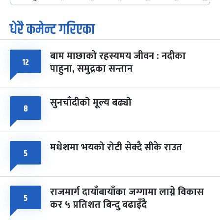
धेरै कमेन्ट गरिएका
पूर्णिमा व्रत
७ महिना बाँकी
७
-
चैत्र ७, २०८३
Mar 21, 2027
आइत
बाम माछाको रहस्यमय जीवन : नदीका
फागुपूर्णिमा
७ महिना बाँकी
८
१२
पाहुना, समुद्रका सन्तान
-
चैत्र ८, २०८३
Mar 22, 2027
सोम
सुनचाँदीको मूल्य बढ्यो
८
मधेशमा भयको रोटी सेक्दै सीके राउत
५
राजमार्ग दायाँबायाँका जग्गामा लाग्ने विकास
५
कर ५ प्रतिशत बिन्दु बढाइँदै