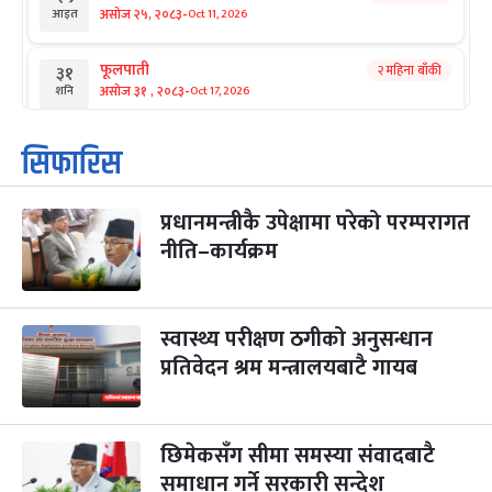
-
असोज २५, २०८३
Oct 11, 2026
आइत
फूलपाती
२ महिना बाँकी
३१
-
असोज ३१ , २०८३
Oct 17, 2026
शनि
कार्तिक सङ्क्रान्ति
२ महिना बाँकी
१
सिफारिस
-
कार्तिक १, २०८३
Oct 18, 2026
आइत
प्रधानमन्त्रीकै उपेक्षामा परेको परम्परागत
महानवमी
२ महिना बाँकी
३
-
नीति–कार्यक्रम
कार्तिक ३, २०८३
Oct 20, 2026
मंगल
विजयादशमी
२ महिना बाँकी
४
-
कार्तिक ४, २०८३
Oct 21, 2026
बुध
स्वास्थ्य परीक्षण ठगीको अनुसन्धान
प्रतिवेदन श्रम मन्त्रालयबाटै गायब
पापा‌ङ्कुशा एकादशी व्रत
२ महिना बाँकी
५
-
कार्तिक ५, २०८३
Oct 22, 2026
बिहि
छिमेकसँग सीमा समस्या संवादबाटै
कुकुर तिहार
३ महिना बाँकी
२२
-
कार्तिक २२, २०८३
समाधान गर्ने सरकारी सन्देश
Nov 8, 2026
आइत