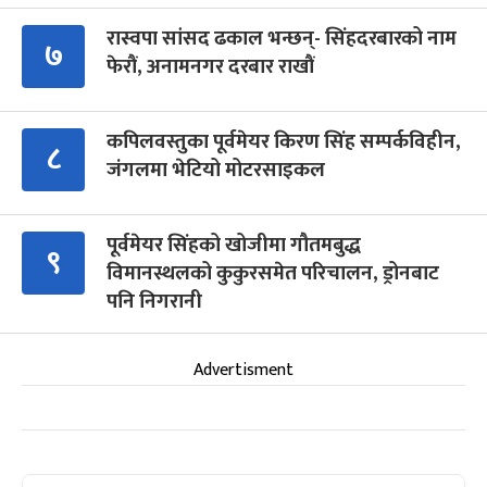
रास्वपा सांसद ढकाल भन्छन्- सिंहदरबारको नाम
७
फेरौं, अनामनगर दरबार राखौं
कपिलवस्तुका पूर्वमेयर किरण सिंह सम्पर्कविहीन,
८
जंगलमा भेटियो मोटरसाइकल
पूर्वमेयर सिंहको खोजीमा गौतमबुद्ध
९
विमानस्थलको कुकुरसमेत परिचालन, ड्रोनबाट
पनि निगरानी
Advertisment