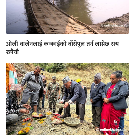
ओली-बालेनलाई कन्काईको बाँसेपुल तर्न लाग्नेछ सय
रुपैयाँ