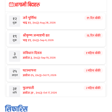
आगामी बिदाहरु
जनै पूर्णिमा
१९ दिन बाँकी
१२
-
भाद्र १२, २०८३
Aug 28, 2026
शुक्र
श्रीकृष्ण जन्माष्टमी व्रत
२६ दिन बाँकी
१९
-
भाद्र १९, २०८३
Sep 4, 2026
शुक्र
संविधान दिवस
१ महिना बाँकी
३
-
असोज ३, २०८३
Sep 19, 2026
शनि
घटस्थापना
२ महिना बाँकी
२५
-
असोज २५, २०८३
Oct 11, 2026
आइत
फूलपाती
२ महिना बाँकी
३१
-
असोज ३१ , २०८३
Oct 17, 2026
शनि
कार्तिक सङ्क्रान्ति
२ महिना बाँकी
१
सिफारिस
-
कार्तिक १, २०८३
Oct 18, 2026
आइत