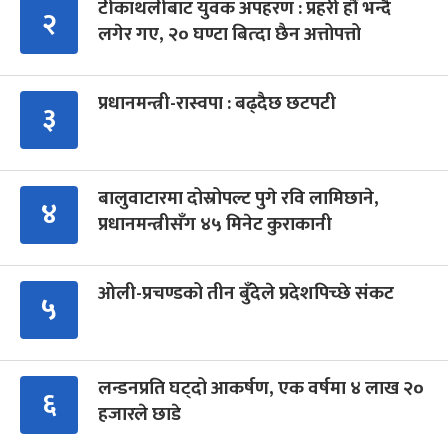
टीकाथलीबाट युवक अपहरण : प्रहरी हौं भन्दै
२
लगेर गए, २० घण्टा बित्दा छैन अत्तोपत्तो
प्रधानमन्त्री-रास्वपा : बढ्दैछ छटपटी
३
बालुवाटारमा दोस्रोपल्ट पुगे रवि लामिछाने,
४
प्रधानमन्त्रीसँग ४५ मिनेट कुराकानी
ओली-प्रचण्डको तीन बुँदेले प्रदेशपिच्छे संकट
५
लन्डनप्रति घट्दो आकर्षण, एक वर्षमा ४ लाख २०
६
हजारले छाडे