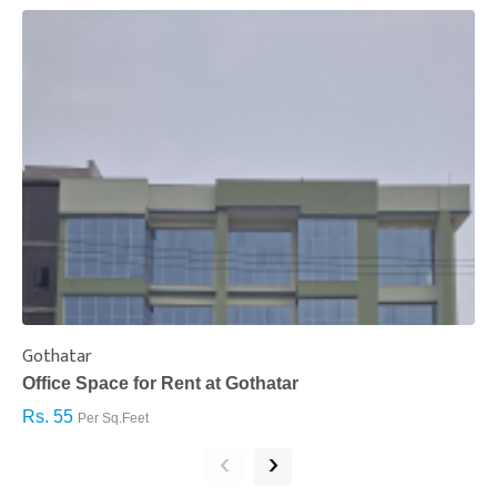
Gothatar
S
Office Space for Rent at Gothatar
H
Rs. 55
R
Per Sq.Feet
‹
›