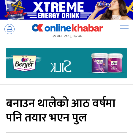
Skip
to
२४ साउन २०८३, आइतबार
content
बनाउन थालेको आठ वर्षमा
पनि तयार भएन पुल