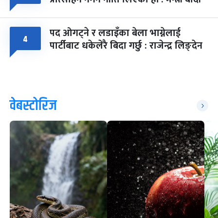
पद ओगट्ने र लडाइँका बेला भाग्नेलाई
४
पार्टीबाट धकेलेरै बिदा गर्छु : राजेन्द्र लिङ्देन
वेबस्टोरिज