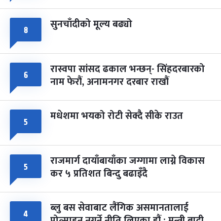
सुनचाँदीको मूल्य बढ्यो
८
रास्वपा सांसद ढकाल भन्छन्- सिंहदरबारको
६
नाम फेरौं, अनामनगर दरबार राखौं
मधेशमा भयको रोटी सेक्दै सीके राउत
५
राजमार्ग दायाँबायाँका जग्गामा लाग्ने विकास
५
कर ५ प्रतिशत बिन्दु बढाइँदै
ब्लु बस सेवाबाट लैंगिक असमानतालाई
४
प्रोत्साहन नगर्ने नीति लिएका हौं : मन्त्री बादी