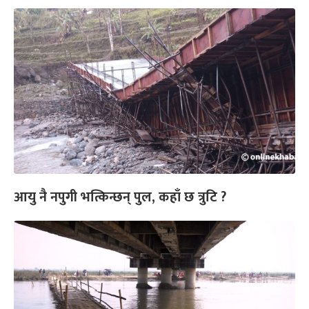
आयु नै नपुगी भत्किन्छन् पुल, कहाँ छ त्रुटि ?