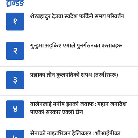
ट्रेन्डिङ
शेरबहादुर देउवा स्वदेश फर्किने समय परिवर्तन
१
गुन्डुमा अड्किए एमाले पुनर्गठनका प्रस्तावहरू
२
प्रज्ञाका तीन कुलपतिको शपथ (तस्वीरहरू)
३
बालेनलाई मनीष झाको जवाफ : महान जनादेश
४
पाएको सरकार एक्लो छैन
सेनाको नाइटभिजन हेलिकप्टर : भीआईपीका