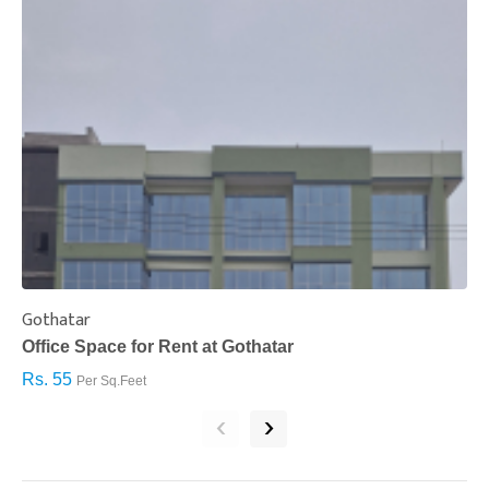
Gothatar
S
Office Space for Rent at Gothatar
H
Rs. 55
R
Per Sq.Feet
‹
›