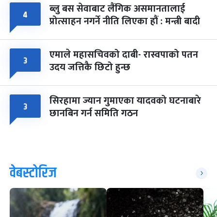
ब्लु बस सेवाबाट लैंगिक असमानतालाई
४
प्रोत्साहन नगर्ने नीति लिएका हौं : मन्त्री बादी
एमाले महासचिवको दाबी- रास्वपाको पतन
३
उदय जत्तिकै छिटो हुन्छ
सिरहामा ज्यान गुमाएका यादवको घटनाबारे
३
छानबिन गर्न समिति गठन
वेबस्टोरिज