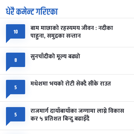
धेरै कमेन्ट गरिएका
पूर्णिमा व्रत
७ महिना बाँकी
७
-
चैत्र ७, २०८३
Mar 21, 2027
आइत
बाम माछाको रहस्यमय जीवन : नदीका
फागुपूर्णिमा
७ महिना बाँकी
८
१०
पाहुना, समुद्रका सन्तान
-
चैत्र ८, २०८३
Mar 22, 2027
सोम
सुनचाँदीको मूल्य बढ्यो
८
मधेशमा भयको रोटी सेक्दै सीके राउत
५
राजमार्ग दायाँबायाँका जग्गामा लाग्ने विकास
५
कर ५ प्रतिशत बिन्दु बढाइँदै