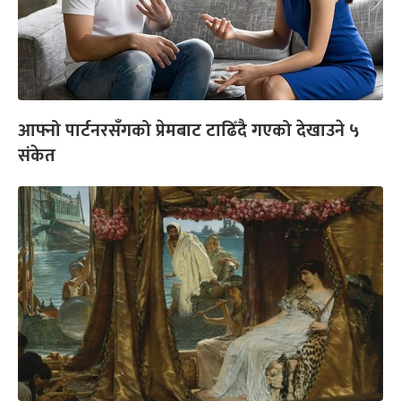
आफ्नो पार्टनरसँगको प्रेमबाट टाढिँदै गएको देखाउने ५
संकेत