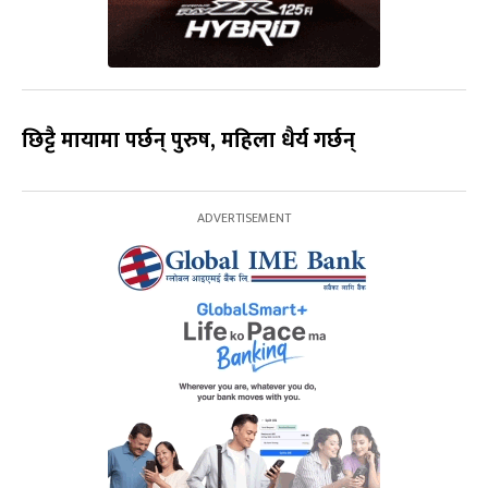
छि
ट्
टै मायामा पर्छन
पुरुष,
महिला धैर्य
गर्छन्