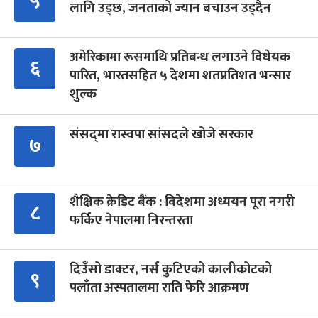
५
लागि उड्छ, जनताको ज्यान बचाउन उड्दैन
अमेरिकामा रूसमाथि प्रतिबन्ध लगाउने विधेयक
६
पारित, भारतसहित ५ देशमा शतप्रतिशत भन्सार
शुल्क
संसद्‍मा रास्वपा सांसदले खोजे सरकार
७
शैक्षिक क्रेडिट बैंक : विदेशमा अध्ययन पूरा नगरी
८
फर्किए नेपालमा निरन्तरता
दिउँसो डाक्टर, नर्स कुटिएको कालीकोटको
९
पलाँता अस्पतालमा राति फेरि आक्रमण