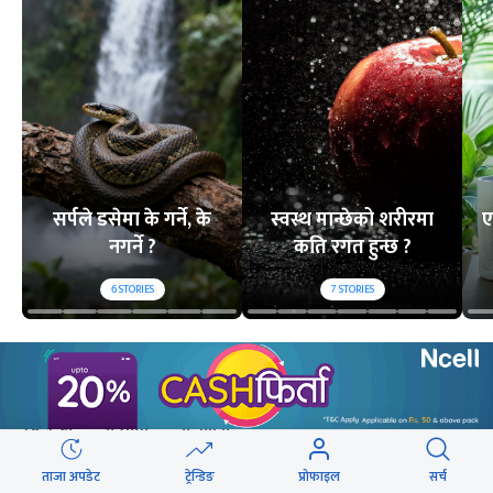
सर्पले डसेमा के गर्ने, के
स्वस्थ मान्छेको शरीरमा
ए
नगर्ने ?
कति रगत हुन्छ ?
6
STORIES
7
STORIES
लोकप्रिय
२४ घण्टा
यो साता
यो महिना
ताजा अपडेट
ट्रेन्डिङ
प्रोफाइल
सर्च