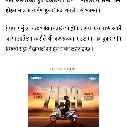
पनि समयरेखा हुने देखाएका छन् । पहिलो नजरमा ‘प्रेम’
होइन, मात्र आकर्षण हुन्छ’ अध्ययनले यसै भन्छन् ।
प्रेममा पर्नु एक स्वभाविक प्रक्रिया हो । जसमा एकपछि अर्को
चरण आउँछ । त्यसैले यी चरणहरुमा एउटामा मात्र चुक्दा पनि
प्रेमको सट्टा देखावटीपन हुन सक्ने ठहराइन्छ ।