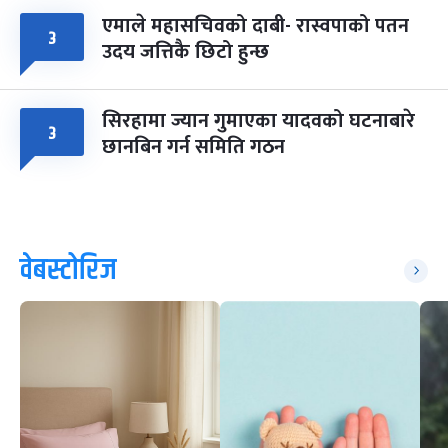
एमाले महासचिवको दाबी- रास्वपाको पतन
३
उदय जत्तिकै छिटो हुन्छ
सिरहामा ज्यान गुमाएका यादवको घटनाबारे
३
छानबिन गर्न समिति गठन
वेबस्टोरिज