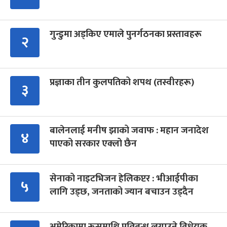
गुन्डुमा अड्किए एमाले पुनर्गठनका प्रस्तावहरू
२
प्रज्ञाका तीन कुलपतिको शपथ (तस्वीरहरू)
३
बालेनलाई मनीष झाको जवाफ : महान जनादेश
४
पाएको सरकार एक्लो छैन
सेनाको नाइटभिजन हेलिकप्टर : भीआईपीका
५
लागि उड्छ, जनताको ज्यान बचाउन उड्दैन
अमेरिकामा रूसमाथि प्रतिबन्ध लगाउने विधेयक