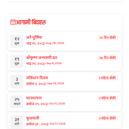
आगामी बिदाहरु
जनै पूर्णिमा
२० दिन बाँकी
१२
-
भाद्र १२, २०८३
Aug 28, 2026
शुक्र
श्रीकृष्ण जन्माष्टमी व्रत
२७ दिन बाँकी
१९
-
भाद्र १९, २०८३
Sep 4, 2026
शुक्र
संविधान दिवस
१ महिना बाँकी
३
-
असोज ३, २०८३
Sep 19, 2026
शनि
घटस्थापना
२ महिना बाँकी
२५
-
असोज २५, २०८३
Oct 11, 2026
आइत
फूलपाती
२ महिना बाँकी
३१
-
असोज ३१ , २०८३
Oct 17, 2026
शनि