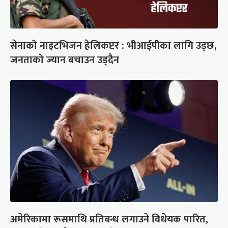
सेनाको नाइटभिजन हेलिकप्टर : भीआईपीका लागि उड्छ,
जनताको ज्यान बचाउन उड्दैन
अमेरिकामा रूसमाथि प्रतिबन्ध लगाउने विधेयक पारित,