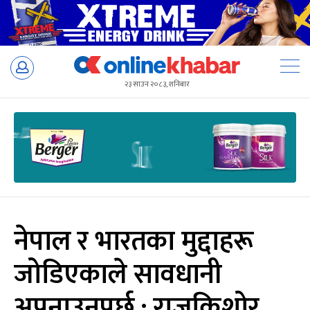
Skip
to
२३ साउन २०८३, शनिबार
content
नेपाल र भारतका मुद्दाहरू
जोडिएकाले सावधानी
अपनाउनुपर्छ : राजकिशोर