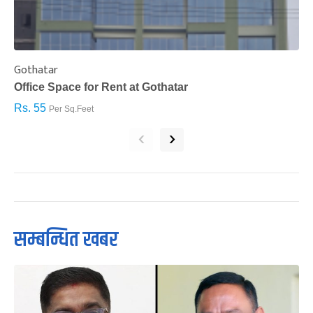
Gothatar
S
Office Space for Rent at Gothatar
H
Rs. 55
R
Per Sq.Feet
‹
›
सम्बन्धित खबर