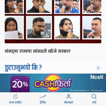
संसद्‍मा रास्वपा सांसदले खोजे सरकार
छुटाउनुभयो कि ?
संसद्लाई टेर्दैनन् प्रधानमन्त्री, लाचार
छन् सभामुख
ताजा अपडेट
ट्रेन्डिङ
प्रोफाइल
सर्च
‘अस्थायी प्रकृतिको अध्यादेशले ऐनको