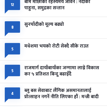
बाम माछाको रहस्यमय जीवन : नदीका
१२
फागुपूर्णिमा
७ महिना बाँकी
८
पाहुना, समुद्रका सन्तान
-
चैत्र ८, २०८३
Mar 22, 2027
सोम
सुनचाँदीको मूल्य बढ्यो
८
मधेशमा भयको रोटी सेक्दै सीके राउत
५
राजमार्ग दायाँबायाँका जग्गामा लाग्ने विकास
५
कर ५ प्रतिशत बिन्दु बढाइँदै
ब्लु बस सेवाबाट लैंगिक असमानतालाई
४
प्रोत्साहन नगर्ने नीति लिएका हौं : मन्त्री बादी