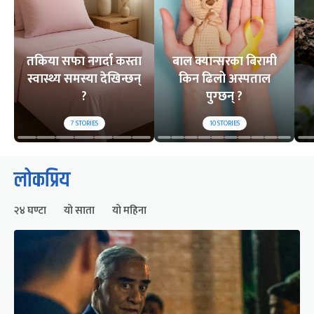
तकिया सफा नगर्दा कस्ता
बाल क्यान्सरका बिरामी
स्वास्थ्य समस्या देखिन्छन्
किन ढिलो अस्पताल
?
पुग्छन् ?
7
STORIES
10
STORIES
लोकप्रिय
२४ घण्टा
यो साता
यो महिना