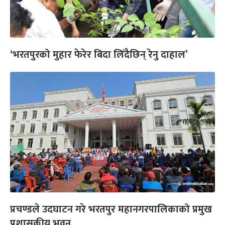
‘भरतपुरको मुहार फेरेर बिदा लिंदैछिन् रेनु दाहाल’
प्रचण्डले उदघाटन गरे भरतपुर महानगरपालिकाको प्रमुख
प्रशासकीय भवन