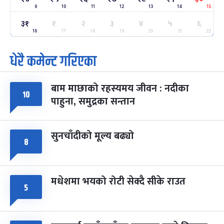
9
10
11
12
13
14
15
३१
१
२
३
४
५
६
ग्याल्पो ल्होसार
७ महिना बाँकी
२५
-
16
17
18
19
20
21
22
फाल्गुन २५, २०८३
Mar 9, 2027
मंगल
धेरै कमेन्ट गरिएका
पूर्णिमा व्रत
७ महिना बाँकी
७
-
चैत्र ७, २०८३
Mar 21, 2027
आइत
बाम माछाको रहस्यमय जीवन : नदीका
१०
फागुपूर्णिमा
७ महिना बाँकी
८
पाहुना, समुद्रका सन्तान
-
चैत्र ८, २०८३
Mar 22, 2027
सोम
सुनचाँदीको मूल्य बढ्यो
८
मधेशमा भयको रोटी सेक्दै सीके राउत
५