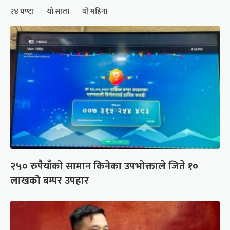
२४ घण्टा
यो साता
यो महिना
२५० रुपैयाँको सामान किनेका उपभोक्ताले जिते १०
लाखको बम्पर उपहार