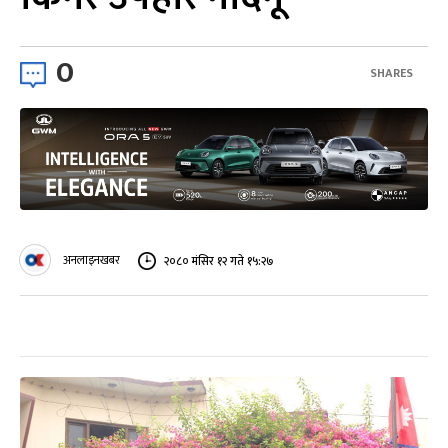
0
SHARES
अनलाइनखबर
२०८० मंसिर १२ गते १५:२७