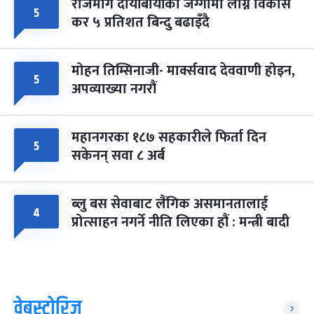
राजमार्ग दायाँबायाँका जग्गामा लाग्ने विकास
५
कर ५ प्रतिशत बिन्दु बढाइँदै
मोहन तिम्सिनाजी- मार्क्सवाद देववाणी होइन,
५
अपव्याख्या नगरौं
महानगरका १८७ सहकारीले फिर्ता दिन
५
सकेनन् सवा ८ अर्ब
ब्लु बस सेवाबाट लैंगिक असमानतालाई
४
प्रोत्साहन नगर्ने नीति लिएका हौं : मन्त्री बादी
वेबस्टोरिज