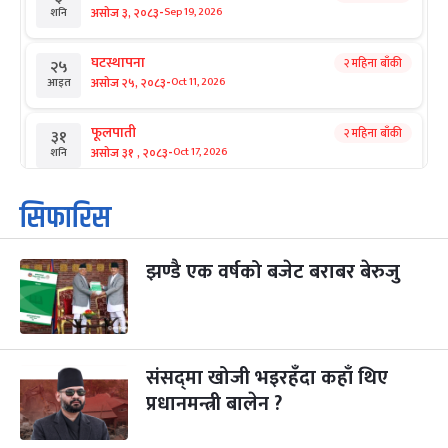
-
असोज ३, २०८३
Sep 19, 2026
शनि
घटस्थापना
२ महिना बाँकी
२५
-
असोज २५, २०८३
Oct 11, 2026
आइत
फूलपाती
२ महिना बाँकी
३१
-
असोज ३१ , २०८३
Oct 17, 2026
शनि
कार्तिक सङ्क्रान्ति
२ महिना बाँकी
१
सिफारिस
-
कार्तिक १, २०८३
Oct 18, 2026
आइत
झण्डै एक वर्षको बजेट बराबर बेरुजु
महानवमी
२ महिना बाँकी
३
-
कार्तिक ३, २०८३
Oct 20, 2026
मंगल
विजयादशमी
२ महिना बाँकी
४
-
कार्तिक ४, २०८३
Oct 21, 2026
बुध
संसद्‌मा खोजी भइरहँदा कहाँ थिए
प्रधानमन्त्री बालेन ?
पापा‌ङ्कुशा एकादशी व्रत
२ महिना बाँकी
५
-
कार्तिक ५, २०८३
Oct 22, 2026
बिहि