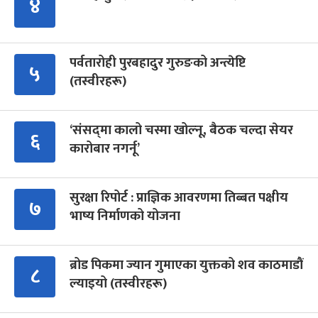
४
पर्वतारोही पुरबहादुर गुरुङको अन्त्येष्टि
५
(तस्वीरहरू)
‘संसद्‍मा कालो चस्मा खोल्नू, बैठक चल्दा सेयर
६
कारोबार नगर्नू’
सुरक्षा रिपोर्ट : प्राज्ञिक आवरणमा तिब्बत पक्षीय
७
भाष्य निर्माणको योजना
ब्रोड पिकमा ज्यान गुमाएका युक्तको शव काठमाडौं
८
ल्याइयो (तस्वीरहरू)