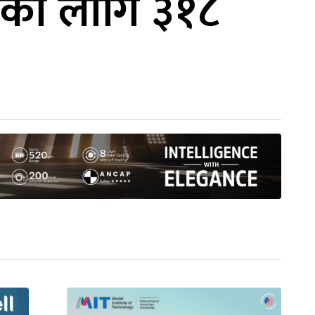
दका लागि ३१८