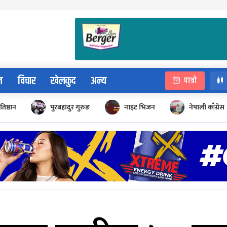
न
विचार
खेलकुद
अन्य
पात्रो
रतिष्ठान
पुरबहादुर गुरुङ
नाइट भिजन
नेपाली काँग्रेस