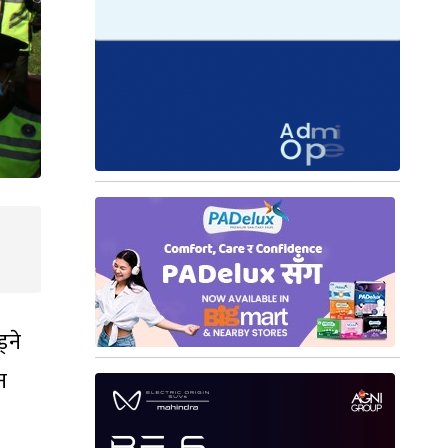
्ने
न