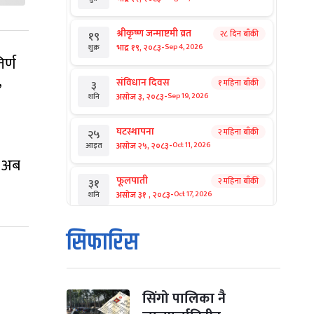
श्रीकृष्ण जन्माष्टमी व्रत
२८ दिन बाँकी
१९
-
भाद्र १९, २०८३
Sep 4, 2026
शुक्र
र्ण
संविधान दिवस
१ महिना बाँकी
३
’
-
असोज ३, २०८३
Sep 19, 2026
शनि
घटस्थापना
२ महिना बाँकी
२५
-
असोज २५, २०८३
Oct 11, 2026
आइत
ै अब
फूलपाती
२ महिना बाँकी
३१
-
असोज ३१ , २०८३
Oct 17, 2026
शनि
कार्तिक सङ्क्रान्ति
२ महिना बाँकी
१
सिफारिस
-
कार्तिक १, २०८३
Oct 18, 2026
आइत
महानवमी
२ महिना बाँकी
३
-
कार्तिक ३, २०८३
Oct 20, 2026
मंगल
सिंगो पालिका नै