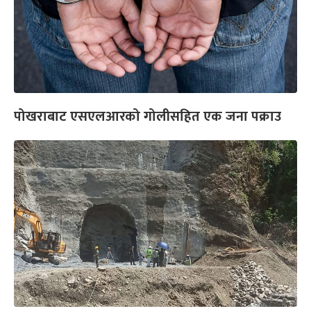
पोखराबाट एसएलआरको गोलीसहित एक जना पक्राउ