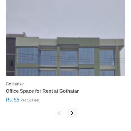
Gothatar
S
Office Space for Rent at Gothatar
H
Rs. 55
R
Per Sq.Feet
‹
›