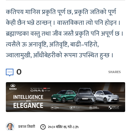
कतिपय मानिस प्रकृति पूर्ण छ, प्रकृति जतिको पूर्ण
केही छैन भन्ने ठान्छन् । वास्तविकता त्यो पनि होइन ।
ब्रह्माण्डका वस्तु तथा जीव जस्तै प्रकृति पनि अपूर्ण छ ।
त्यसैले ऊ अनावृष्टि, अतिवृष्टि, बाढी–पहिरो,
ज्वालामुखी, आँधीबेहरीको रूपमा उपस्थित हुन्छ ।
0
SHARES
प्रकाश तिवारी
२०८० मंसिर १६ गते ८:३५