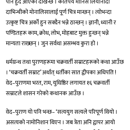
पनि हुँदै आएको देखिन्छ । कतिपय मानिस लियोनार्दो
दाभिन्चीको मोनालिसालाई पूर्ण चित्र मान्छन् । त्योभन्दा
उत्कृष्ट चित्र अर्को हुन सक्दैन भन्ने ठान्छन् । ज्ञानी, ध्यानी र
पण्डितहरू काम, क्रोध, लोभ, मोहबाट मुक्त हुन्छन् भन्ने
मान्यता राख्छन् । जुन सर्वथा असम्भव कुरा हो ।
धर्मग्रन्थ तथा पुराणहरूमा चक्रवर्ती सम्राटहरूको कथा आउँछ
। ‘चक्रवर्ती सम्राट’ अर्थात् धर्तीका सात द्वीपका अधिपति !
वेद–पुराणमा भरत, राम, युधिष्ठिर लगायत १६ चक्रवर्ती
सम्राटले शासन गरेको कथानक आउँछ ।
वेद–पुराण यो पनि भन्छ– ‘सत्ययुग सत्यले परिपूर्ण थियो ।
असत्यको नामोनिशान थिएन । जब त्रेता अनि द्वापर आयो