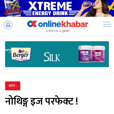
Skip
to
२२ साउन २०८३, शुक्रबार
content
ब्लग :
नोथिङ्ग इज परफेक्ट !