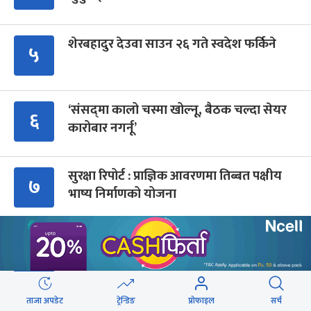
शेरबहादुर देउवा साउन २६ गते स्वदेश फर्किने
५
‘संसद्‍मा कालो चस्मा खोल्नू, बैठक चल्दा सेयर
६
कारोबार नगर्नू’
सुरक्षा रिपोर्ट : प्राज्ञिक आवरणमा तिब्बत पक्षीय
७
भाष्य निर्माणको योजना
पर्वतारोही पुरबहादुर गुरुङको अन्त्येष्टि
८
(तस्वीरहरू)
ताजा अपडेट
ट्रेन्डिङ
प्रोफाइल
सर्च
ब्रोड पिकमा ज्यान गुमाएका युक्तको शव काठमाडौं