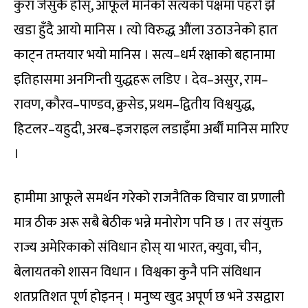
कुरा जेसुकै होस्, आफूले मानेको सत्यको पक्षमा पहरो झैं
खडा हुँदै आयो मानिस । त्यो विरुद्ध औंला उठाउनेको हात
काट्न तम्तयार भयो मानिस । सत्य–धर्म रक्षाको बहानामा
इतिहासमा अनगिन्ती युद्धहरू लडिए । देव–असुर, राम–
रावण, कौरव–पाण्डव, क्रुसेड, प्रथम–द्वितीय विश्वयुद्ध,
हिटलर–यहुदी, अरब–इजराइल लडाइँमा अर्बाैं मानिस मारिए
।
हामीमा आफूले समर्थन गरेको राजनैतिक विचार वा प्रणाली
मात्र ठीक अरू सबै बेठीक भन्ने मनोरोग पनि छ । तर संयुक्त
राज्य अमेरिकाको संविधान होस् या भारत, क्युवा, चीन,
बेलायतको शासन विधान । विश्वका कुनै पनि संविधान
शतप्रतिशत पूर्ण होइनन् । मनुष्य खुद अपूर्ण छ भने उसद्वारा