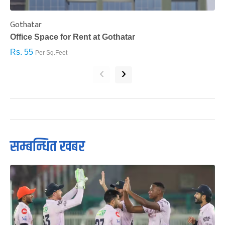
Gothatar
S
Office Space for Rent at Gothatar
H
Rs. 55
R
Per Sq.Feet
‹
›
सम्बन्धित खबर