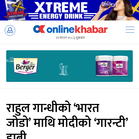
Skip
to
२२ साउन २०८३, शुक्रबार
content
राहुल गान्धीको ‘भारत
जोडो’ माथि मोदीको ‘गारन्टी’
हाबी