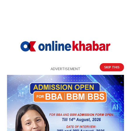
गोरखामा सिंगुसले चिलेर १० जना घाइते
SKIP THIS
ADVERTISEMENT
गोरखाको फिलिम–लार्केपास पदमार्गमा आजदेखि ५
दिनसम्म खच्चड हिँडाउन रोक