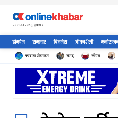
Skip
to
content
२२ साउन २०८३, शुक्रबार
होमपेज
समाचार
बिजनेस
जीवनशैली
मनोरञ्ज
करदाता प्रोत्साहन
संसद्
काँग्रेस