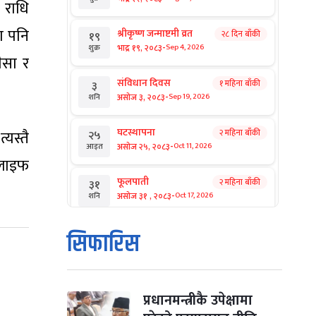
, राधि
दा पनि
श्रीकृष्ण जन्माष्टमी व्रत
२८ दिन बाँकी
१९
-
भाद्र १९, २०८३
Sep 4, 2026
शुक्र
ैसा र
संविधान दिवस
१ महिना बाँकी
३
-
असोज ३, २०८३
Sep 19, 2026
शनि
घटस्थापना
यस्तै
२ महिना बाँकी
२५
-
असोज २५, २०८३
Oct 11, 2026
आइत
 लाइफ
फूलपाती
२ महिना बाँकी
३१
-
असोज ३१ , २०८३
Oct 17, 2026
शनि
कार्तिक सङ्क्रान्ति
२ महिना बाँकी
१
सिफारिस
-
कार्तिक १, २०८३
Oct 18, 2026
आइत
महानवमी
२ महिना बाँकी
३
-
कार्तिक ३, २०८३
Oct 20, 2026
मंगल
प्रधानमन्त्रीकै उपेक्षामा