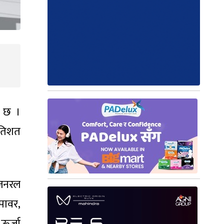
ो छ ।
रतिशत
 जनरल
ोपावर,
ऊर्जा