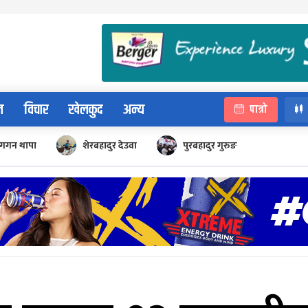
न
विचार
खेलकुद
अन्य
पात्रो
गगन थापा
शेरबहादुर देउवा
पुरबहादुर गुरुङ