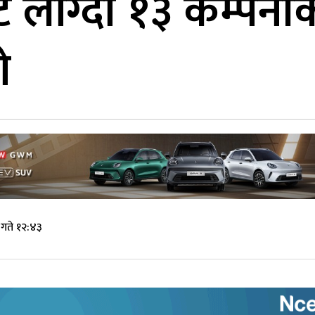
किट लाग्दा १३ कम्पनी
ो
गते १२:४३