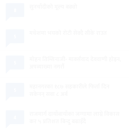
सुनचाँदीको मूल्य बढ्यो
८
मधेशमा भयको रोटी सेक्दै सीके राउत
५
मोहन तिम्सिनाजी- मार्क्सवाद देववाणी होइन,
५
अपव्याख्या नगरौं
महानगरका १८७ सहकारीले फिर्ता दिन
५
सकेनन् सवा ८ अर्ब
राजमार्ग दायाँबायाँका जग्गामा लाग्ने विकास
४
कर ५ प्रतिशत बिन्दु बढाइँदै