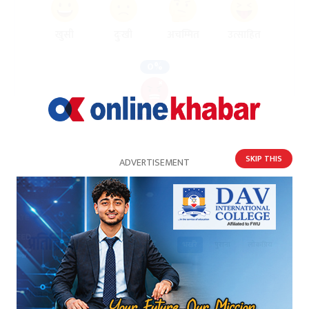
खुसी
दुःखी
अचम्मित
उत्साहित
0%
आक्रोशित
प्रतिक्रिया
भर्खरै
पुराना
लोकप्रिय