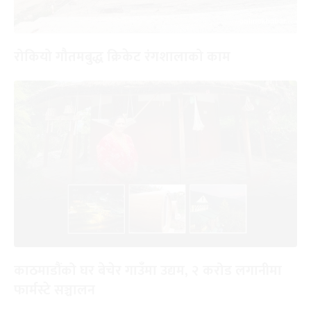
रोकियो गौतमबुद्ध क्रिकेट रंगशालाको काम
काठमाडौंको घर बेचेर गाउँमा उद्यम, २ करोड लगानीमा
फार्मस्टे सञ्चालन