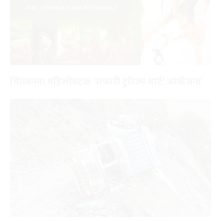
चितवनमा पहिलोपटक ‘सफारी टुरिज्म मार्ट’ आयोजना