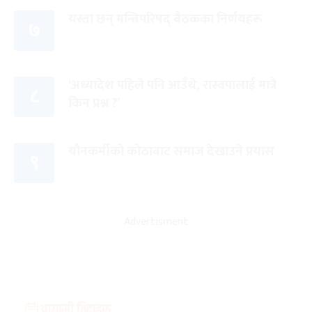
यस्ता छन् मन्त्रिपरिषद् बैठकका निर्णयहरू
७
‘अध्यादेश पहिले पनि आउँथे, रास्वपालाई मात्रै
८
किन प्रश्न ?’
यौनकर्मीको कोठाबाट समाज देखाउने प्रयास
९
Advertisment
आगामी बिदाहरु