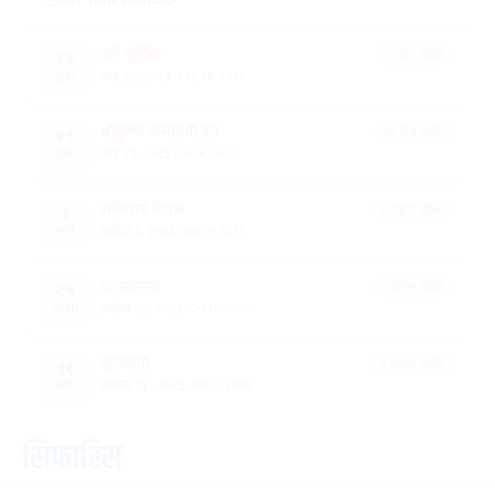
जनै पूर्णिमा
२२ दिन बाँकी
१२
-
भाद्र १२, २०८३
Aug 28, 2026
शुक्र
श्रीकृष्ण जन्माष्टमी व्रत
२९ दिन बाँकी
१९
-
भाद्र १९, २०८३
Sep 4, 2026
शुक्र
संविधान दिवस
१ महिना बाँकी
३
-
असोज ३, २०८३
Sep 19, 2026
शनि
घटस्थापना
२ महिना बाँकी
२५
-
असोज २५, २०८३
Oct 11, 2026
आइत
फूलपाती
२ महिना बाँकी
३१
-
असोज ३१ , २०८३
Oct 17, 2026
शनि
कार्तिक सङ्क्रान्ति
२ महिना बाँकी
१
सिफारिस
-
कार्तिक १, २०८३
Oct 18, 2026
आइत