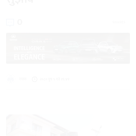
0
SHARES
रासस
२०८० पुष ५ गते १९:४१