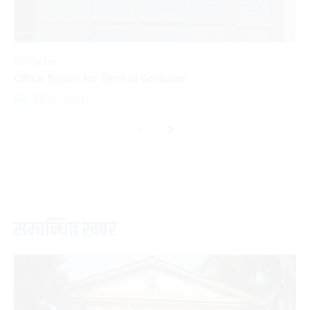
Gothatar
S
Office Space for Rent at Gothatar
H
Rs. 55
R
Per Sq.Feet
‹
›
सम्बन्धित खबर