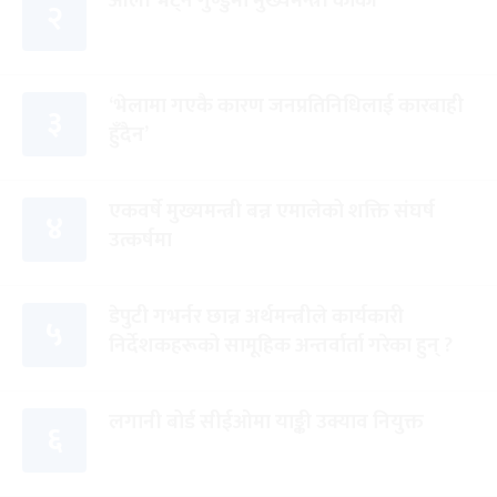
ओली भेट्न गुण्डुमा मुख्यमन्त्री कार्की
२
‘भेलामा गएकै कारण जनप्रतिनिधिलाई कारबाही
३
हुँदैन’
एकवर्षे मुख्यमन्त्री बन्न एमालेको शक्ति संघर्ष
४
उत्कर्षमा
डेपुटी गभर्नर छान्न अर्थमन्त्रीले कार्यकारी
५
निर्देशकहरूको सामूहिक अन्तर्वार्ता गरेका हुन् ?
लगानी बोर्ड सीईओमा याङ्की उक्याव नियुक्त
६