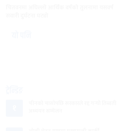
चितवनमा अघिल्लो आर्थिक वर्षको तुलनामा यसवर्ष
सवारी दुर्घटना घट्यो
यो पनि
ट्रेन्डिङ
चीनको चासोपछि सरकारले रद्द गर्‍यो तिब्बती
१
अध्ययन सम्मेलन