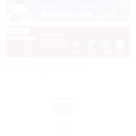
चितवन
भरतपुर
भरतपुर भ्रमण वर्ष
लेखक