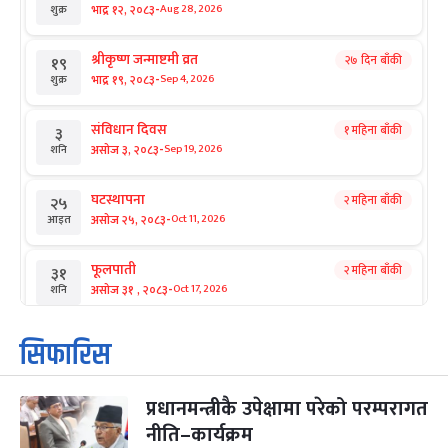
-
भाद्र १२, २०८३
Aug 28, 2026
शुक्र
श्रीकृष्ण जन्माष्टमी व्रत
२७ दिन बाँकी
१९
-
भाद्र १९, २०८३
Sep 4, 2026
शुक्र
संविधान दिवस
१ महिना बाँकी
३
-
असोज ३, २०८३
Sep 19, 2026
शनि
घटस्थापना
२ महिना बाँकी
२५
-
असोज २५, २०८३
Oct 11, 2026
आइत
फूलपाती
२ महिना बाँकी
३१
-
असोज ३१ , २०८३
Oct 17, 2026
शनि
कार्तिक सङ्क्रान्ति
२ महिना बाँकी
१
सिफारिस
-
कार्तिक १, २०८३
Oct 18, 2026
आइत
प्रधानमन्त्रीकै उपेक्षामा परेको परम्परागत
महानवमी
२ महिना बाँकी
३
-
नीति–कार्यक्रम
कार्तिक ३, २०८३
Oct 20, 2026
मंगल