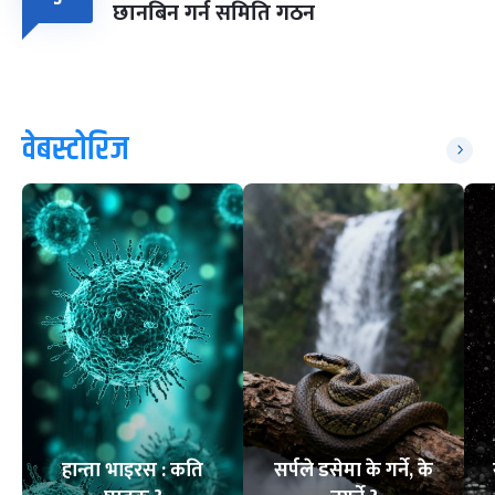
छानबिन गर्न समिति गठन
वेबस्टोरिज
हान्ता भाइरस : कति
सर्पले डसेमा के गर्ने, के