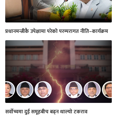
प्रधानमन्त्रीकै उपेक्षामा परेको परम्परागत नीति–कार्यक्रम
सर्वोच्चमा दुई समूहबीच बढ्न थाल्यो टकराव