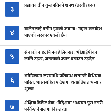
प्रज्ञाका तीन कुलपतिको शपथ (तस्वीरहरू)
३
बालेनलाई मनीष झाको जवाफ : महान जनादेश
४
पाएको सरकार एक्लो छैन
सेनाको नाइटभिजन हेलिकप्टर : भीआईपीका
५
लागि उड्छ, जनताको ज्यान बचाउन उड्दैन
अमेरिकामा रूसमाथि प्रतिबन्ध लगाउने विधेयक
६
पारित, भारतसहित ५ देशमा शतप्रतिशत भन्सार
शुल्क
शैक्षिक क्रेडिट बैंक : विदेशमा अध्ययन पूरा नगरी
७
फर्किए नेपालमा निरन्तरता