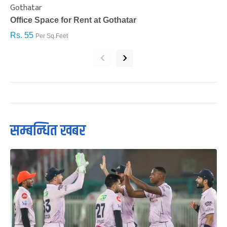
Gothatar
S
Office Space for Rent at Gothatar
H
Rs. 55
R
Per Sq.Feet
‹
›
सम्बन्धित खबर