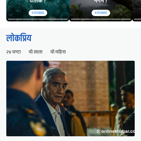
घातक ?
नगर्ने ?
8
STORIES
6
STORIES
लोकप्रिय
२४ घण्टा
यो साता
यो महिना