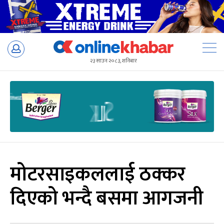
Skip
to
२३ साउन २०८३, शनिबार
content
मोटरसाइकललाई ठक्कर
दिएको भन्दै बसमा आगजनी