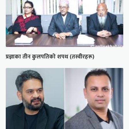
प्रज्ञाका तीन कुलपतिको शपथ (तस्वीरहरू)