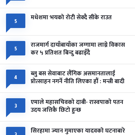
मधेशमा भयको रोटी सेक्दै सीके राउत
५
राजमार्ग दायाँबायाँका जग्गामा लाग्ने विकास
५
कर ५ प्रतिशत बिन्दु बढाइँदै
ब्लु बस सेवाबाट लैंगिक असमानतालाई
४
प्रोत्साहन नगर्ने नीति लिएका हौं : मन्त्री बादी
एमाले महासचिवको दाबी- रास्वपाको पतन
३
उदय जत्तिकै छिटो हुन्छ
सिरहामा ज्यान गुमाएका यादवको घटनाबारे
३