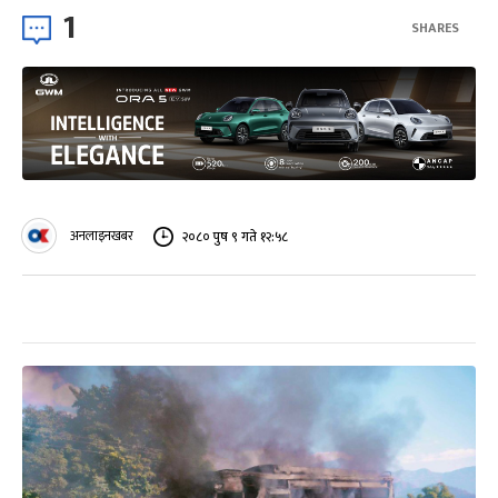
1
SHARES
अनलाइनखबर
२०८० पुष ९ गते १२:५८