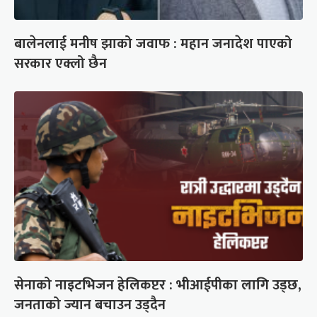
बालेनलाई मनीष झाको जवाफ : महान जनादेश पाएको
सरकार एक्लो छैन
सेनाको नाइटभिजन हेलिकप्टर : भीआईपीका लागि उड्छ,
जनताको ज्यान बचाउन उड्दैन