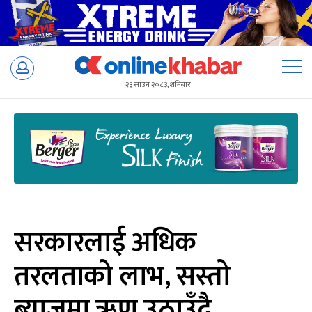
Skip
to
२३ साउन २०८३, शनिबार
content
सरकारलाई अधिक
तरलताको लाभ, सस्तो
ब्याजमा ऋण उठाउँदै