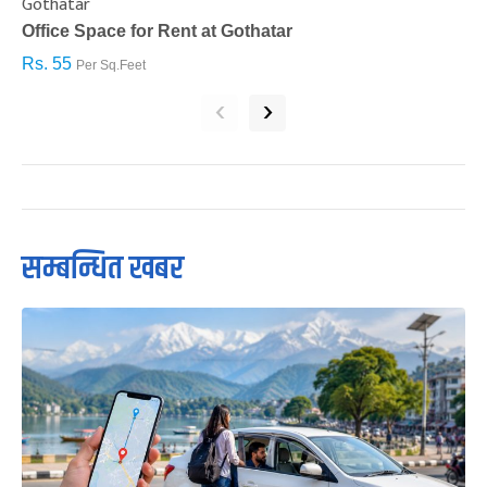
Gothatar
S
Office Space for Rent at Gothatar
H
Rs. 55
R
Per Sq.Feet
‹
›
सम्बन्धित खबर