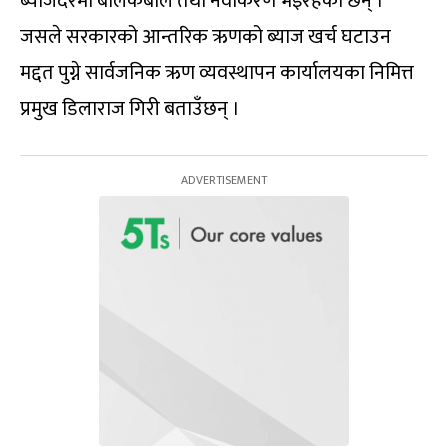
ब्याजदरमा बोलकबोल तथा नवीकरण भइरहेका छन् ।
जसले सरकारको आन्तरिक ऋणको ब्याज खर्च घटाउन
मद्दत पुग्ने सार्वजनिक ऋण व्यवस्थापन कार्यालयका निमित्त
प्रमुख डिलाराज गिरी बताउँछन् ।