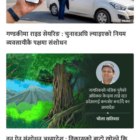
गण्डकीमा राइड सेयरिङ : चुनावअघि ल्याइएको नियम
व्यवसायीकै पक्षमा संशोधन
वन ऐन संशोधन अध्यादेश : विकासको बाटो खोल्ने कि