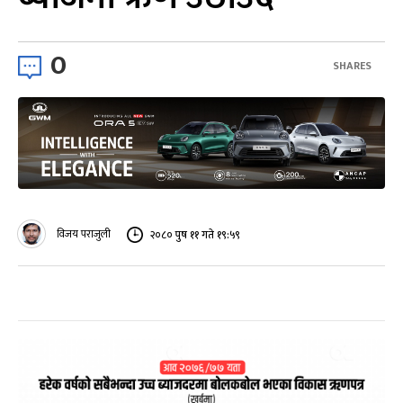
0
SHARES
विजय पराजुली
२०८० पुष ११ गते १९:५९