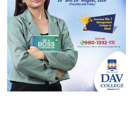
प्रधानमन्त्रीकै उपेक्षामा परेको परम्परागत नीति–कार्यक्रम
सर्वोच्चमा दुई समूहबीच बढ्न थाल्यो टकराव
यो पनि