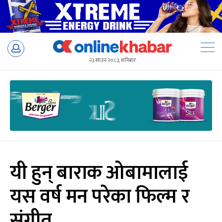
Skip
to
२३ साउन २०८३, शनिबार
content
यी हुन् बाराक ओबामालाई
यस वर्ष मन परेका फिल्म र
संगीत