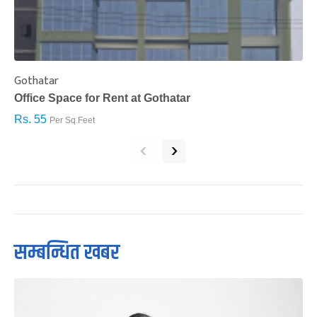
Gothatar
S
Office Space for Rent at Gothatar
H
Rs. 55
R
Per Sq.Feet
‹
›
सम्बन्धित खबर