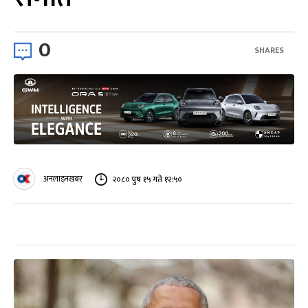
0
SHARES
अनलाइनखबर
२०८० पुष १५ गते १२:५०