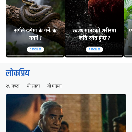
सर्पले डसेमा के गर्ने, के
स्वस्थ मान्छेको शरीरमा
ए
नगर्ने ?
कति रगत हुन्छ ?
6
STORIES
7
STORIES
लोकप्रिय
२४ घण्टा
यो साता
यो महिना