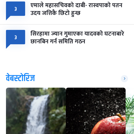
एमाले महासचिवको दाबी- रास्वपाको पतन
३
उदय जत्तिकै छिटो हुन्छ
सिरहामा ज्यान गुमाएका यादवको घटनाबारे
३
छानबिन गर्न समिति गठन
वेबस्टोरिज