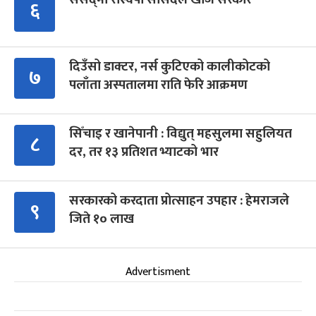
६
दिउँसो डाक्टर, नर्स कुटिएको कालीकोटको
७
पलाँता अस्पतालमा राति फेरि आक्रमण
सिँचाइ र खानेपानी : विद्युत् महसुलमा सहुलियत
८
दर, तर १३ प्रतिशत भ्याटको भार
सरकारको करदाता प्रोत्साहन उपहार : हेमराजले
९
जिते १० लाख
Advertisment