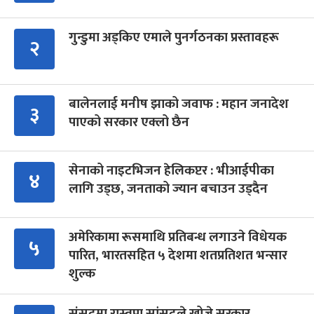
गुन्डुमा अड्किए एमाले पुनर्गठनका प्रस्तावहरू
२
बालेनलाई मनीष झाको जवाफ : महान जनादेश
३
पाएको सरकार एक्लो छैन
सेनाको नाइटभिजन हेलिकप्टर : भीआईपीका
४
लागि उड्छ, जनताको ज्यान बचाउन उड्दैन
अमेरिकामा रूसमाथि प्रतिबन्ध लगाउने विधेयक
५
पारित, भारतसहित ५ देशमा शतप्रतिशत भन्सार
शुल्क
संसद्‍मा रास्वपा सांसदले खोजे सरकार