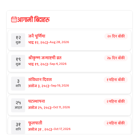
आगामी बिदाहरु
जनै पूर्णिमा
२० दिन बाँकी
१२
-
भाद्र १२, २०८३
Aug 28, 2026
शुक्र
श्रीकृष्ण जन्माष्टमी व्रत
२७ दिन बाँकी
१९
-
भाद्र १९, २०८३
Sep 4, 2026
शुक्र
संविधान दिवस
१ महिना बाँकी
३
-
असोज ३, २०८३
Sep 19, 2026
शनि
घटस्थापना
२ महिना बाँकी
२५
-
असोज २५, २०८३
Oct 11, 2026
आइत
फूलपाती
२ महिना बाँकी
३१
-
असोज ३१ , २०८३
Oct 17, 2026
शनि