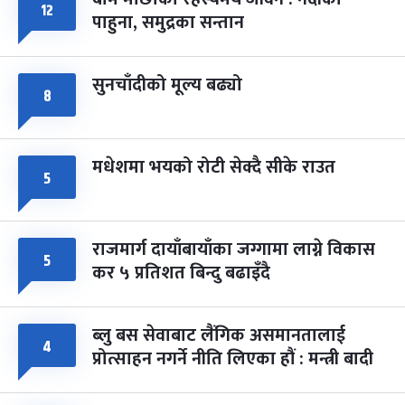
फागुपूर्णिमा
७ महिना बाँकी
८
१२
पाहुना, समुद्रका सन्तान
-
चैत्र ८, २०८३
Mar 22, 2027
सोम
सुनचाँदीको मूल्य बढ्यो
८
मधेशमा भयको रोटी सेक्दै सीके राउत
५
राजमार्ग दायाँबायाँका जग्गामा लाग्ने विकास
५
कर ५ प्रतिशत बिन्दु बढाइँदै
ब्लु बस सेवाबाट लैंगिक असमानतालाई
४
प्रोत्साहन नगर्ने नीति लिएका हौं : मन्त्री बादी