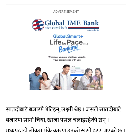
सातदोबाटे बजारमै भेटिइन्, लक्ष्मी श्रेष्ठ । जसले सातदोबाटे
बजारमा सानो चिया, खाजा पसल चलाइरहेकी छन् ।
मध्यपहाडी लोकमार्गकै कारण उनको खुसी हरण भएको छ ।