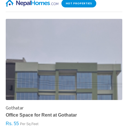
HOT PROPERTIES
Gothatar
S
Office Space for Rent at Gothatar
H
Rs. 55
R
Per Sq.Feet