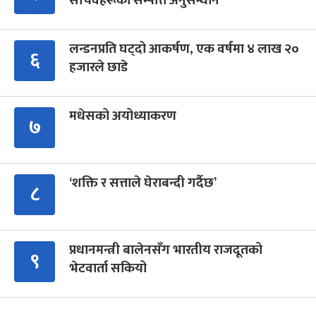
सचिवहरूको सम्पत्ति अनुसन्धान
लन्डनप्रति घट्दो आकर्षण, एक वर्षमा ४ लाख २०
६
हजारले छाडे
मधेसको अयोध्याकरण
७
‘शक्ति र सत्ताले घेराबन्दी गर्दैछ’
८
प्रधानमन्त्री बालेनसँग भारतीय राजदूतको
९
भेटवार्ता सकियो