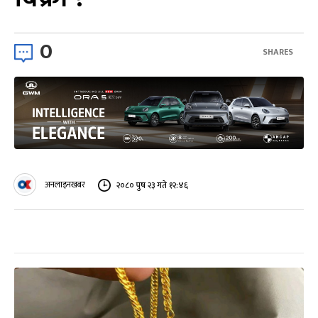
0
SHARES
अनलाइनखबर
२०८० पुष २३ गते १२:४६