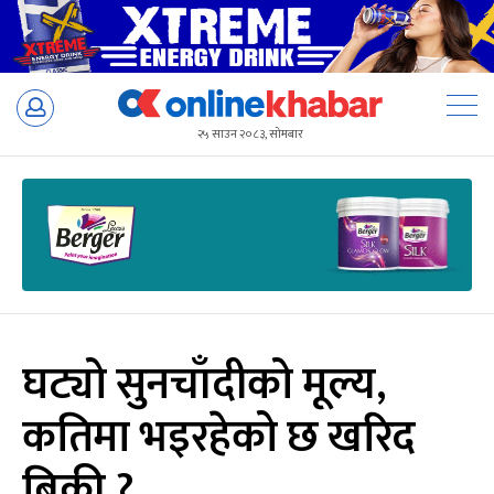
Skip
to
२५ साउन २०८३, सोमबार
content
घट्यो सुनचाँदीको मूल्य,
कतिमा भइरहेको छ खरिद
बिक्री ?