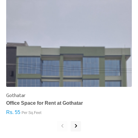
Gothatar
S
Office Space for Rent at Gothatar
H
Rs. 55
R
Per Sq.Feet
‹
›