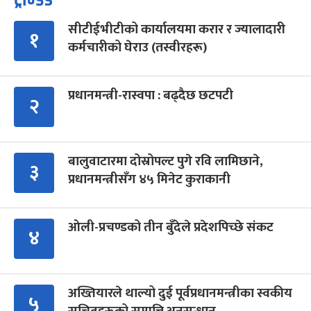
सीटीईभीटीको कार्यालयमा करार र ज्यालादारी
१
कर्मचारीको घेराउ (तस्वीरहरू)
प्रधानमन्त्री-रास्वपा : बढ्दैछ छटपटी
२
बालुवाटारमा दोस्रोपल्ट पुगे रवि लामिछाने,
३
प्रधानमन्त्रीसँग ४५ मिनेट कुराकानी
ओली-प्रचण्डको तीन बुँदेले प्रदेशपिच्छे संकट
४
अख्तियारले थाल्यो दुई पूर्वप्रधानमन्त्रीका स्वकीय
५