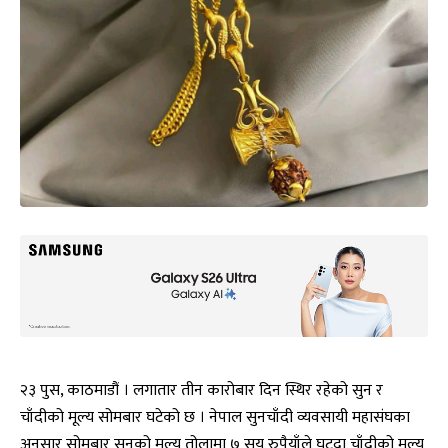
२३ पुस, काठमाडौं । लगातार तीन कारोबार दिन स्थिर रहेको सुन र
चाँदीको मूल्य सोमबार घटेको छ । नेपाल सुनचाँदी व्यवसायी महासंघका
अनुसार सोमबार सुनको मूल्य तोलामा ७ सय रुपैयाँले घट्दा चाँदीको मूल्य