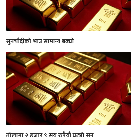
सुनचाँदीको भाउ सामान्य बढ्यो
तोलामा २ हजार ९ सय रुपैयाँ घट्यो सुन