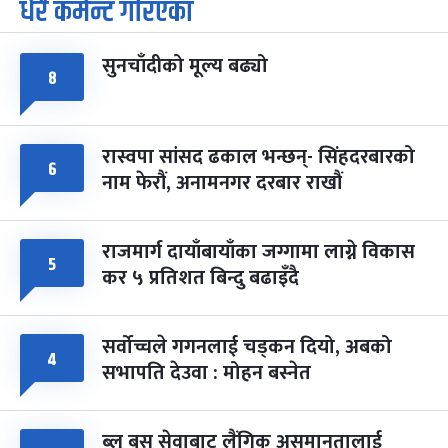
धेरै कमेन्ट गरिएका
पूर्णिमा व्रत
७ महिना बाँकी
७
-
चैत्र ७, २०८३
Mar 21, 2027
आइत
सुनचाँदीको मूल्य बढ्यो
फागुपूर्णिमा
८
७ महिना बाँकी
८
-
चैत्र ८, २०८३
Mar 22, 2027
सोम
रास्वपा सांसद ढकाल भन्छन्- सिंहदरबारको
६
नाम फेरौं, अनामनगर दरबार राखौं
राजमार्ग दायाँबायाँका जग्गामा लाग्ने विकास
५
कर ५ प्रतिशत बिन्दु बढाइँदै
सर्वोच्चले गगनलाई चड्कन दियो, अबको
४
सभापति देउवा : मोहन बस्नेत
ब्लु बस सेवाबाट लैंगिक असमानतालाई