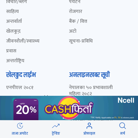
विचार/ब्लग
पर्यटन
साहित्य
रोजगार
अन्तर्वार्ता
बैंक / वित्त
खेलकुद़़
अटो
जीवनशैली/स्वास्थ्य
सूचना-प्रविधि
प्रवास
अन्तर्राष्ट्रिय
खेलकुद लाईभ
अनलाइनखबर सूची
एनपीएल २०८१
नेपालका ५० प्रभावशाली
महिला २०८२
ICC Men T20 World Cup
2024
नेपालका ५० प्रभावशाली
महिला २०८१
IPL 2024
नेपालका ५० प्रभावशाली
Aaha RARA Pokhara
महिला २०८०
gold cup
ताजा अपडेट
ट्रेन्डिङ
प्रोफाइल
सर्च
चालीस मुनिका चालीस- २०८३