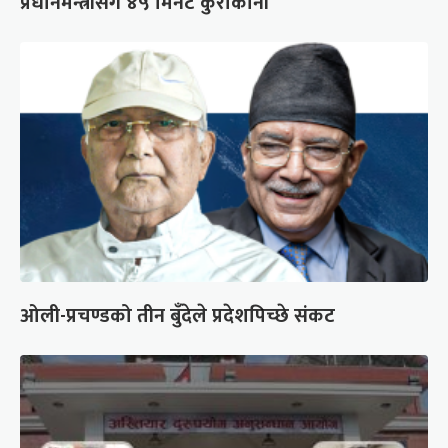
प्रधानमन्त्रीसँग ४५ मिनेट कुराकानी
ओली-प्रचण्डको तीन बुँदेले प्रदेशपिच्छे संकट