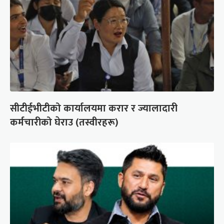
सीटीईभीटीको कार्यालयमा करार र ज्यालादारी
कर्मचारीको घेराउ (तस्वीरहरू)