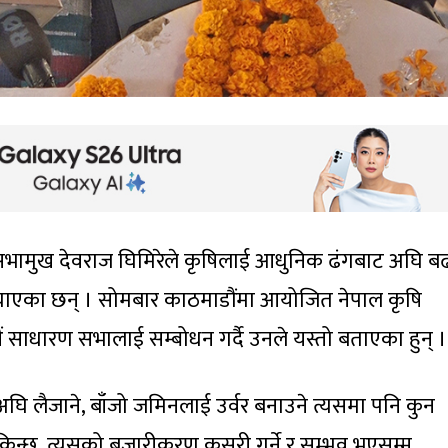
 सभामुख देवराज घिमिरेले कृषिलाई आधुनिक ढंगबाट अघि ब
औंल्याएका छन् । सोमबार काठमाडौंमा आयोजित नेपाल कृषि
ं साधारण सभालाई सम्बोधन गर्दै उनले यस्तो बताएका हुन् ।
घि लैजाने, बाँजो जमिनलाई उर्वर बनाउने त्यसमा पनि कुन
न सकिन्छ, त्यसको बजारीकरण कसरी गर्ने र सम्भव भएसम्म