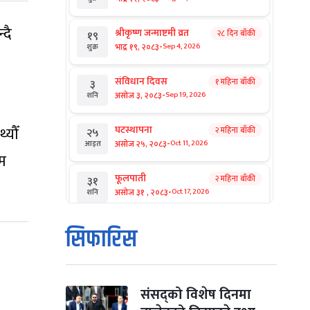
्दै
श्रीकृष्ण जन्माष्टमी व्रत
२८ दिन बाँकी
१९
-
भाद्र १९, २०८३
Sep 4, 2026
शुक्र
संविधान दिवस
१ महिना बाँकी
३
-
असोज ३, २०८३
Sep 19, 2026
शनि
्यौँ
घटस्थापना
२ महिना बाँकी
२५
-
असोज २५, २०८३
Oct 11, 2026
आइत
ाम
फूलपाती
२ महिना बाँकी
३१
-
असोज ३१ , २०८३
Oct 17, 2026
शनि
कार्तिक सङ्क्रान्ति
२ महिना बाँकी
१
सिफारिस
-
कार्तिक १, २०८३
Oct 18, 2026
आइत
महानवमी
२ महिना बाँकी
३
-
कार्तिक ३, २०८३
Oct 20, 2026
मंगल
संसद्को विशेष दिनमा