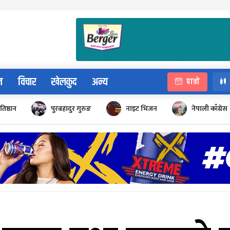
न
विचार
खेलकुद
अन्य
पात्रो
रतिष्ठान
पुरबहादुर गुरुङ
नाइट भिजन
नेपाली काँग्रेस