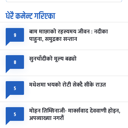
धेरै कमेन्ट गरिएका
पूर्णिमा व्रत
७ महिना बाँकी
७
-
चैत्र ७, २०८३
Mar 21, 2027
आइत
बाम माछाको रहस्यमय जीवन : नदीका
फागुपूर्णिमा
७ महिना बाँकी
८
९
पाहुना, समुद्रका सन्तान
-
चैत्र ८, २०८३
Mar 22, 2027
सोम
सुनचाँदीको मूल्य बढ्यो
८
मधेशमा भयको रोटी सेक्दै सीके राउत
५
मोहन तिम्सिनाजी- मार्क्सवाद देववाणी होइन,
५
अपव्याख्या नगरौं