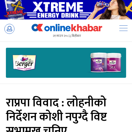
Skip
to
२१ साउन २०८३, बिहीबार
content
राप्रपा विवाद : लोहनीको
निर्देशन कोशी नपुग्दै विष्ट
सभामुख चुनिए