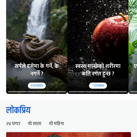
सर्पले डसेमा के गर्ने, के
स्वस्थ मान्छेको शरीरमा
ए
नगर्ने ?
कति रगत हुन्छ ?
6
STORIES
7
STORIES
लोकप्रिय
२४ घण्टा
यो साता
यो महिना