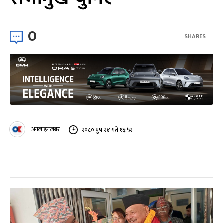
0
SHARES
अनलाइनखबर
२०८० पुष २४ गते १६:५२