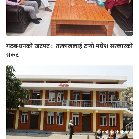
गठबन्धनको खटपट : तत्काललाई टर्‍यो मधेश सरकारको
संकट