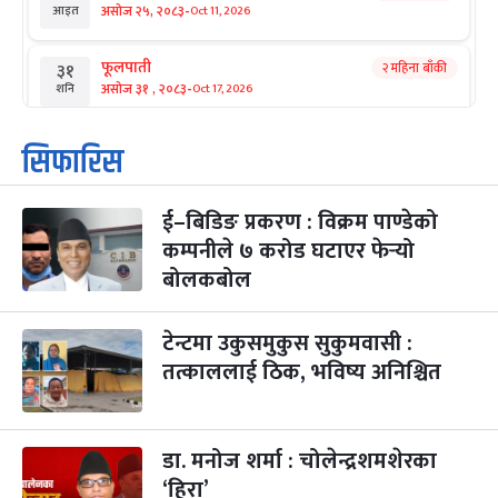
-
असोज २५, २०८३
Oct 11, 2026
आइत
फूलपाती
२ महिना बाँकी
३१
-
असोज ३१ , २०८३
Oct 17, 2026
शनि
कार्तिक सङ्क्रान्ति
२ महिना बाँकी
१
सिफारिस
-
कार्तिक १, २०८३
Oct 18, 2026
आइत
ई–बिडिङ प्रकरण : विक्रम पाण्डेको
महानवमी
२ महिना बाँकी
३
-
कम्पनीले ७ करोड घटाएर फेर्‍यो
कार्तिक ३, २०८३
Oct 20, 2026
मंगल
बोलकबोल
विजयादशमी
२ महिना बाँकी
४
-
कार्तिक ४, २०८३
Oct 21, 2026
बुध
टेन्टमा उकुसमुकुस सुकुमवासी :
तत्काललाई ठिक, भविष्य अनिश्चित
पापा‌ङ्कुशा एकादशी व्रत
२ महिना बाँकी
५
-
कार्तिक ५, २०८३
Oct 22, 2026
बिहि
डा. मनोज शर्मा : चोलेन्द्रशमशेरका
कुकुर तिहार
३ महिना बाँकी
२२
-
कार्तिक २२, २०८३
Nov 8, 2026
आइत
‘हिरा’