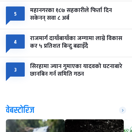
महानगरका १८७ सहकारीले फिर्ता दिन
५
सकेनन् सवा ८ अर्ब
राजमार्ग दायाँबायाँका जग्गामा लाग्ने विकास
४
कर ५ प्रतिशत बिन्दु बढाइँदै
सिरहामा ज्यान गुमाएका यादवको घटनाबारे
३
छानबिन गर्न समिति गठन
वेबस्टोरिज