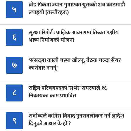
ब्रोड पिकमा ज्यान गुमाएका युक्तको शव काठमाडौं
५
ल्याइयो (तस्वीरहरू)
सुरक्षा रिपोर्ट : प्राज्ञिक आवरणमा तिब्बत पक्षीय
६
भाष्य निर्माणको योजना
‘संसद्‍मा कालो चस्मा खोल्नू, बैठक चल्दा सेयर
७
कारोबार नगर्नू’
राष्ट्रिय परिचयपत्रको ‘सर्भर’ समस्याले १६
८
निकायका काम प्रभावित
सर्वोच्चले कांग्रेस विवाद पुनरावलोकन गर्न आदेश
९
दिनुको आधार के हो ?