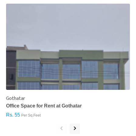
Gothatar
S
Office Space for Rent at Gothatar
H
Rs. 55
R
Per Sq.Feet
‹
›