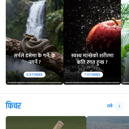
सर्पले डसेमा के गर्ने, के
स्वस्थ मान्छेको शरीरमा
नगर्ने ?
कति रगत हुन्छ ?
6
STORIES
7
STORIES
फिचर
सबै