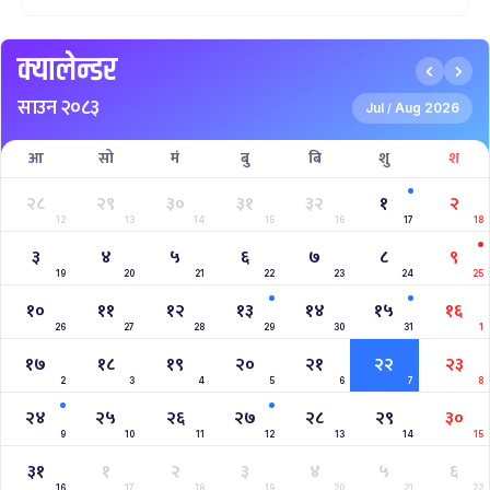
क्यालेन्डर
साउन २०८३
Jul
Aug 2026
/
आ
सो
मं
बु
बि
शु
श
२८
२९
३०
३१
३२
१
२
12
13
14
15
16
17
18
३
४
५
६
७
८
९
19
20
21
22
23
24
25
१०
११
१२
१३
१४
१५
१६
26
27
28
29
30
31
1
१७
१८
१९
२०
२१
२२
२३
2
3
4
5
6
7
8
२४
२५
२६
२७
२८
२९
३०
9
10
11
12
13
14
15
३१
१
२
३
४
५
६
16
17
18
19
20
21
22