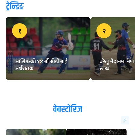
ट्रेन्डिङ
१
२
आसिफको १४औं ओडीआई
घरेलु मैदानमा नेप
अर्धशतक
स्तब्ध
वेबस्टोरिज