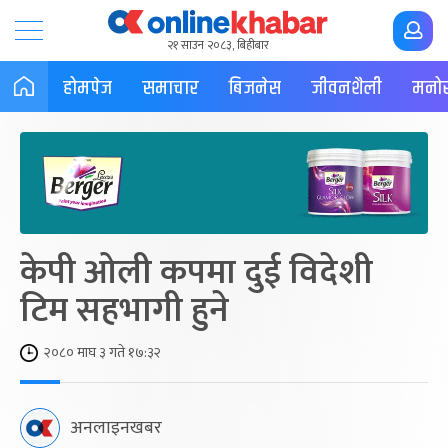
२१ साउन २०८३, बिहीबार
होमपेज
समाचार
बिजनेस
जीवनशैली
मनोर
केपी ओली कपमा दुई विदेशी
टिम सहभागी हुने
२०८० माघ ३ गते १७:३२
अनलाइनखबर