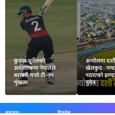
कुशल भुर्तेलको
अन्योलमा दशौँ र
अर्धशतकमा नेपालले
खेलकुद : गण्
बराबरी गर्‍यो टी–२०
पठाएको झण्डा
शृंखला
पुगेन
समाचार
विजनेस