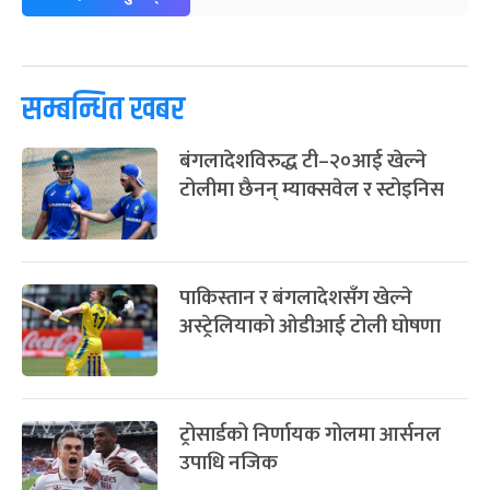
-
फाल्गुन २५, २०८३
Mar 9, 2027
मंगल
पूर्णिमा व्रत
७ महिना बाँकी
७
-
चैत्र ७, २०८३
Mar 21, 2027
आइत
सम्बन्धित खबर
फागुपूर्णिमा
७ महिना बाँकी
८
बंगलादेशविरुद्ध टी–२०आई खेल्ने
-
चैत्र ८, २०८३
Mar 22, 2027
सोम
टोलीमा छैनन् म्याक्सवेल र स्टोइनिस
पाकिस्तान र बंगलादेशसँग खेल्ने
अस्ट्रेलियाको ओडीआई टोली घोषणा
ट्रोसार्डको निर्णायक गोलमा आर्सनल
उपाधि नजिक