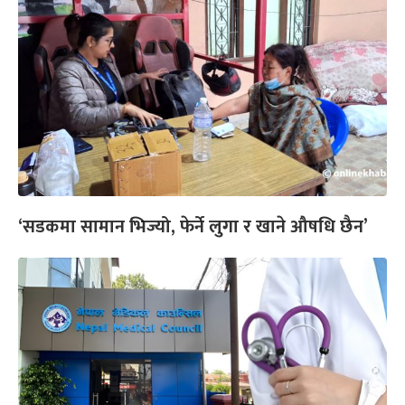
‘सडकमा सामान भिज्यो, फेर्ने लुगा र खाने औषधि छैन’