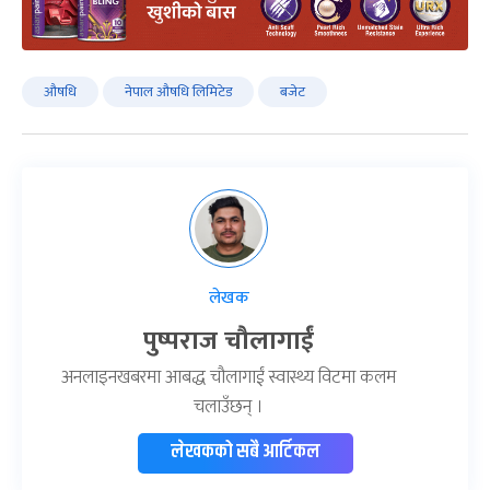
औषधि
नेपाल औषधि लिमिटेड
बजेट
लेखक
पुष्पराज चौलागाईं
अनलाइनखबरमा आबद्ध चौलागाईं स्वास्थ्य विटमा कलम
चलाउँछन् ।
लेखकको सबै आर्टिकल