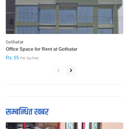
Gothatar
S
Office Space for Rent at Gothatar
H
Rs. 55
R
Per Sq.Feet
‹
›
सम्बन्धित खबर