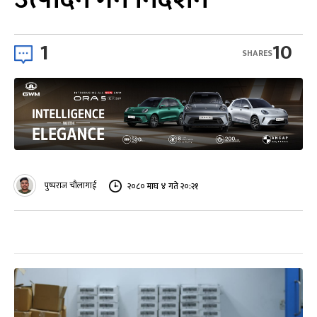
1
10
SHARES
पुष्पराज चौलागाईं
२०८० माघ ४ गते २०:२१