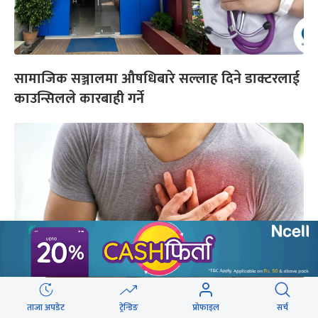
सामाजिक सञ्जालमा औषधिबारे सल्लाह दिने डाक्टरलाई
काउन्सिलले कारबाही गर्ने
ताजा अपडेट
ट्रेन्डिङ
प्रोफाइल
सर्च
बाथको औषधिले हृदयघात र स्ट्रोकको जोखिम घटाउने