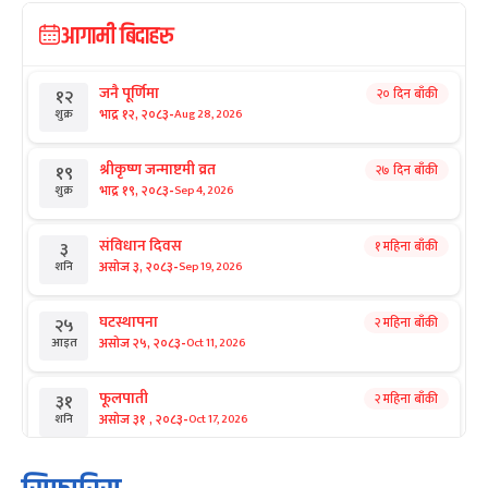
आगामी बिदाहरु
जनै पूर्णिमा
२० दिन बाँकी
१२
-
भाद्र १२, २०८३
Aug 28, 2026
शुक्र
श्रीकृष्ण जन्माष्टमी व्रत
२७ दिन बाँकी
१९
-
भाद्र १९, २०८३
Sep 4, 2026
शुक्र
संविधान दिवस
१ महिना बाँकी
३
-
असोज ३, २०८३
Sep 19, 2026
शनि
घटस्थापना
२ महिना बाँकी
२५
-
असोज २५, २०८३
Oct 11, 2026
आइत
फूलपाती
२ महिना बाँकी
३१
-
असोज ३१ , २०८३
Oct 17, 2026
शनि
कार्तिक सङ्क्रान्ति
२ महिना बाँकी
१