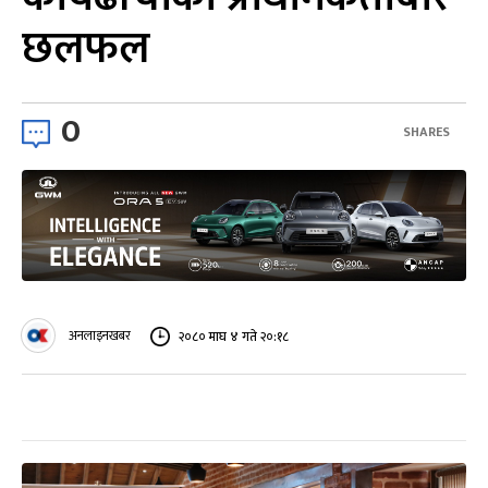
छलफल
0
SHARES
अनलाइनखबर
२०८० माघ ४ गते २०:१८