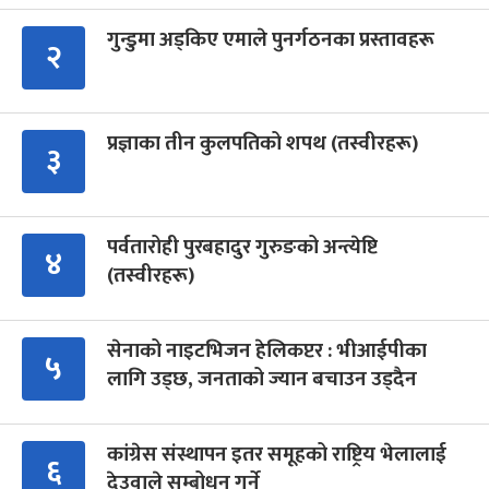
गुन्डुमा अड्किए एमाले पुनर्गठनका प्रस्तावहरू
२
प्रज्ञाका तीन कुलपतिको शपथ (तस्वीरहरू)
३
पर्वतारोही पुरबहादुर गुरुङको अन्त्येष्टि
४
(तस्वीरहरू)
सेनाको नाइटभिजन हेलिकप्टर : भीआईपीका
५
लागि उड्छ, जनताको ज्यान बचाउन उड्दैन
कांग्रेस संस्थापन इतर समूहको राष्ट्रिय भेलालाई
६
देउवाले सम्बोधन गर्ने