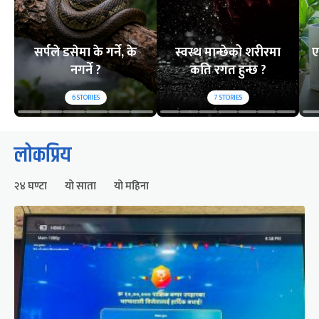
सर्पले डसेमा के गर्ने, के
स्वस्थ मान्छेको शरीरमा
ए
नगर्ने ?
कति रगत हुन्छ ?
6
STORIES
7
STORIES
लोकप्रिय
२४ घण्टा
यो साता
यो महिना