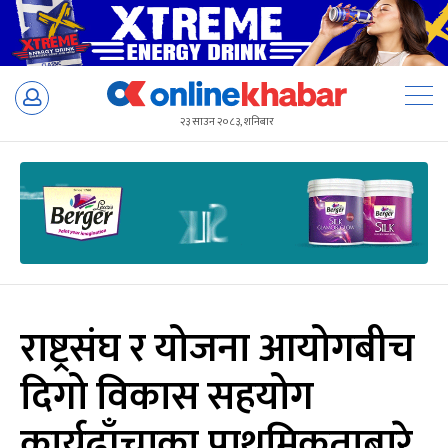
Skip
to
२३ साउन २०८३, शनिबार
content
राष्ट्रसंघ र योजना आयोगबीच
दिगो विकास सहयोग
कार्यढाँचाका प्राथमिकताबारे