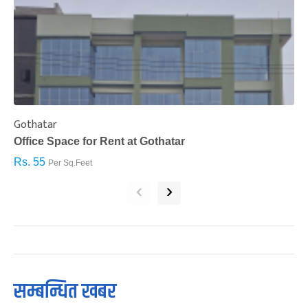
Gothatar
S
Office Space for Rent at Gothatar
H
Rs. 55
R
Per Sq.Feet
‹
›
सम्बन्धित खबर