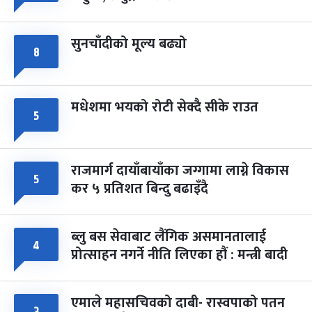
सुनचाँदीको मूल्य बढ्यो
८
मधेशमा भयको रोटी सेक्दै सीके राउत
५
राजमार्ग दायाँबायाँका जग्गामा लाग्ने विकास
५
कर ५ प्रतिशत बिन्दु बढाइँदै
ब्लु बस सेवाबाट लैंगिक असमानतालाई
४
प्रोत्साहन नगर्ने नीति लिएका हौं : मन्त्री बादी
एमाले महासचिवको दाबी- रास्वपाको पतन
३