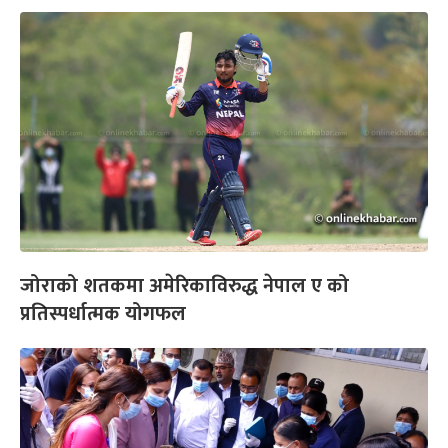
जोराको शतकमा अमेरिकाविरुद्ध नेपाल ए को
प्रतिस्पर्धात्मक योगफल