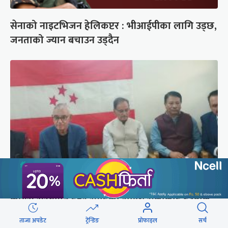
सेनाको नाइटभिजन हेलिकप्टर : भीआईपीका लागि उड्छ,
जनताको ज्यान बचाउन उड्दैन
कांग्रेस संस्थापन इतर समूहको राष्ट्रिय भेलालाई देउवाले
सम्बोधन गर्ने
ताजा अपडेट
ट्रेन्डिङ
प्रोफाइल
सर्च