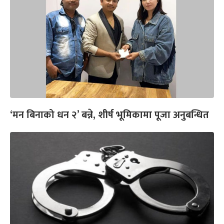
‘मन बिनाको धन २’ बन्ने, शीर्ष भूमिकामा पूजा अनुबन्धित