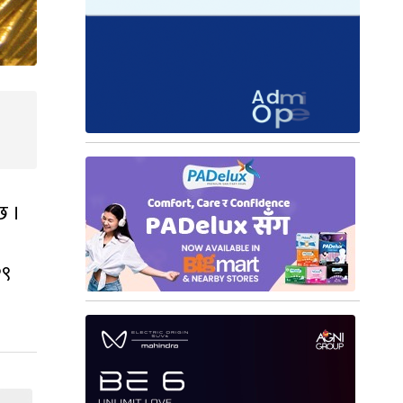
छ ।
२९