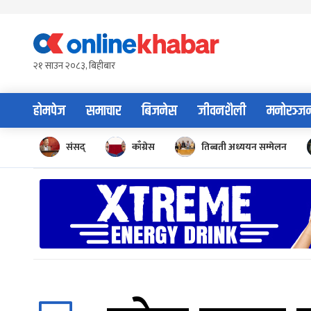
Skip
to
content
२१ साउन २०८३, बिहीबार
होमपेज
समाचार
बिजनेस
जीवनशैली
मनोरञ्ज
संसद्
काँग्रेस
तिब्बती अध्ययन सम्मेलन