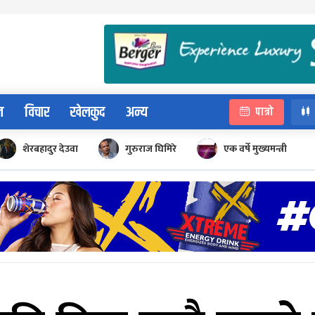
न
विचार
खेलकुद
अन्य
पात्रो
शेरबहादुर देउवा
गुरुराज घिमिरे
एक वर्षे मुख्यमन्त्री