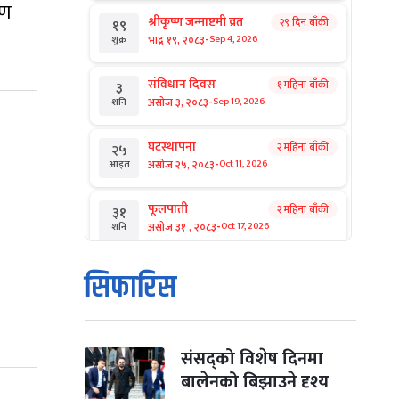
ाण
श्रीकृष्ण जन्माष्टमी व्रत
२९ दिन बाँकी
१९
-
भाद्र १९, २०८३
Sep 4, 2026
शुक्र
संविधान दिवस
१ महिना बाँकी
३
-
असोज ३, २०८३
Sep 19, 2026
शनि
घटस्थापना
२ महिना बाँकी
२५
-
असोज २५, २०८३
Oct 11, 2026
आइत
फूलपाती
२ महिना बाँकी
३१
-
असोज ३१ , २०८३
Oct 17, 2026
शनि
कार्तिक सङ्क्रान्ति
२ महिना बाँकी
१
सिफारिस
-
कार्तिक १, २०८३
Oct 18, 2026
आइत
महानवमी
२ महिना बाँकी
३
-
कार्तिक ३, २०८३
Oct 20, 2026
मंगल
संसद्को विशेष दिनमा
बालेनको बिझाउने दृश्य
विजयादशमी
२ महिना बाँकी