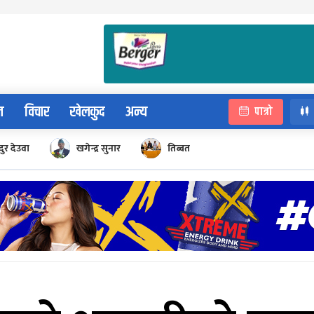
न
विचार
खेलकुद
अन्य
पात्रो
ुर देउवा
खगेन्द्र सुनार
तिब्बत