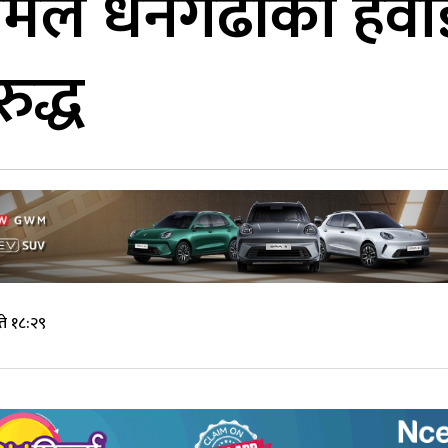
समले धनगढीको हवाई
ुद्ध
े १८:२९