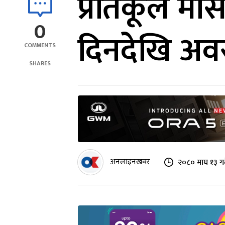
प्रतिकूल मौ
0
दिनदेखि अवर
COMMENTS
SHARES
अनलाइनखबर
२०८० माघ १३ गत