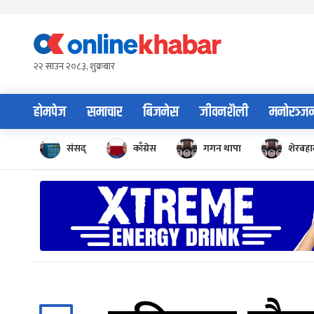
Skip
to
content
२२ साउन २०८३, शुक्रबार
होमपेज
समाचार
बिजनेस
जीवनशैली
मनोरञ्ज
संसद्
काँग्रेस
गगन थापा
शेरबहाद