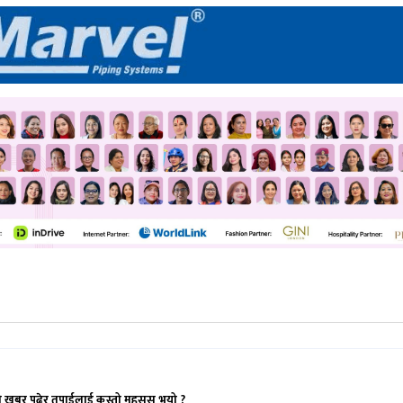
ो खबर पढेर तपाईलाई कस्तो महसुस भयो ?