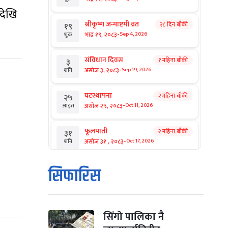
नदेखि
श्रीकृष्ण जन्माष्टमी व्रत
२८ दिन बाँकी
१९
-
भाद्र १९, २०८३
Sep 4, 2026
शुक्र
संविधान दिवस
१ महिना बाँकी
३
-
असोज ३, २०८३
Sep 19, 2026
शनि
घटस्थापना
२ महिना बाँकी
२५
-
असोज २५, २०८३
Oct 11, 2026
आइत
फूलपाती
२ महिना बाँकी
३१
-
असोज ३१ , २०८३
Oct 17, 2026
शनि
कार्तिक सङ्क्रान्ति
२ महिना बाँकी
१
सिफारिस
-
कार्तिक १, २०८३
Oct 18, 2026
आइत
महानवमी
२ महिना बाँकी
३
-
कार्तिक ३, २०८३
Oct 20, 2026
मंगल
सिंगो पालिका नै