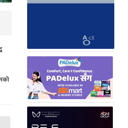
ध
्सको