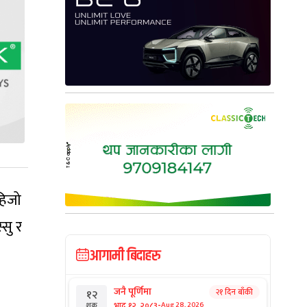
हिजो
सु र
आगामी बिदाहरु
जनै पूर्णिमा
२१ दिन बाँकी
१२
-
भाद्र १२, २०८३
Aug 28, 2026
शुक्र