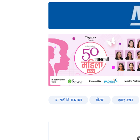
धनगढी विमानस्थल
मौसम
हवाइ उडान
य