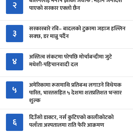
बालेनलाई मनीष झाको जवाफ : महान जनादेश
२
पाएको सरकार एक्लो छैन
सरकारबारे रवि– बादलको टुक्रामा जहाज हल्लिन
३
सक्छ, डर मान्नु पर्दैन
अस्तित्व संकटमा परेपछि मोर्चाबन्दीमा जुटे
४
मधेशी-पहिचानवादी दल
अमेरिकामा रूसमाथि प्रतिबन्ध लगाउने विधेयक
५
पारित, भारतसहित ५ देशमा शतप्रतिशत भन्सार
शुल्क
दिउँसो डाक्टर, नर्स कुटिएको कालीकोटको
६
पलाँता अस्पतालमा राति फेरि आक्रमण