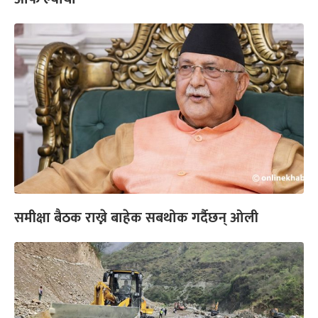
समीक्षा बैठक राख्ने बाहेक सबथोक गर्दैछन् ओली