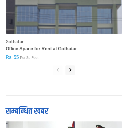
Gothatar
S
Office Space for Rent at Gothatar
H
Rs. 55
R
Per Sq.Feet
‹
›
सम्बन्धित खबर