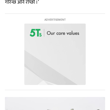
गरिन्छ अनि रोप्छौं ।’