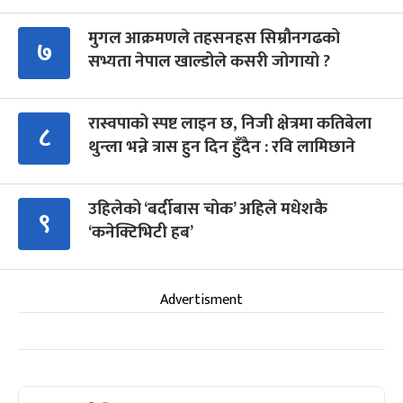
मुगल आक्रमणले तहसनहस सिम्रौनगढको
७
सभ्यता नेपाल खाल्डोले कसरी जोगायो ?
रास्वपाको स्पष्ट लाइन छ, निजी क्षेत्रमा कतिबेला
८
थुन्ला भन्ने त्रास हुन दिन हुँदैन : रवि लामिछाने
उहिलेको ‘बर्दीबास चोक’ अहिले मधेशकै
९
‘कनेक्टिभिटी हब’
Advertisment