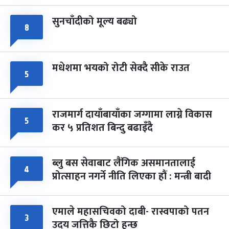
सुनचाँदीको मूल्य बढ्यो
८
मधेशमा भयको रोटी सेक्दै सीके राउत
५
राजमार्ग दायाँबायाँका जग्गामा लाग्ने विकास
५
कर ५ प्रतिशत बिन्दु बढाइँदै
ब्लु बस सेवाबाट लैंगिक असमानतालाई
४
प्रोत्साहन नगर्ने नीति लिएका हौं : मन्त्री बादी
एमाले महासचिवको दाबी- रास्वपाको पतन
३
उदय जत्तिकै छिटो हुन्छ