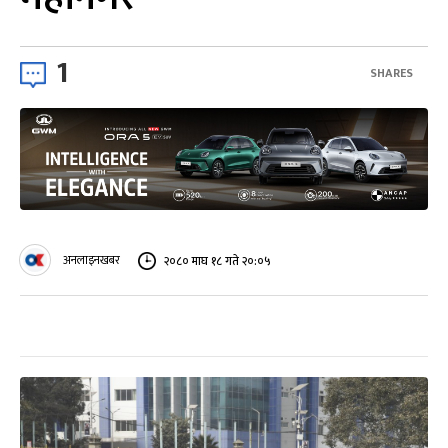
1
SHARES
अनलाइनखबर
२०८० माघ १८ गते २०:०५