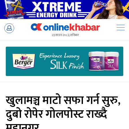
Skip
to
२३ साउन २०८३, शनिबार
content
खुलामञ्च माटो सफा गर्न सुरु,
दुबो रोपेर गोलपोस्ट राख्दै
महानगर