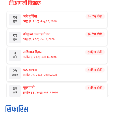
आगामी बिदाहरु
जनै पूर्णिमा
२० दिन बाँकी
१२
-
भाद्र १२, २०८३
Aug 28, 2026
शुक्र
श्रीकृष्ण जन्माष्टमी व्रत
२७ दिन बाँकी
१९
-
भाद्र १९, २०८३
Sep 4, 2026
शुक्र
संविधान दिवस
१ महिना बाँकी
३
-
असोज ३, २०८३
Sep 19, 2026
शनि
घटस्थापना
२ महिना बाँकी
२५
-
असोज २५, २०८३
Oct 11, 2026
आइत
फूलपाती
२ महिना बाँकी
३१
-
असोज ३१ , २०८३
Oct 17, 2026
शनि
कार्तिक सङ्क्रान्ति
२ महिना बाँकी
१
सिफारिस
-
कार्तिक १, २०८३
Oct 18, 2026
आइत