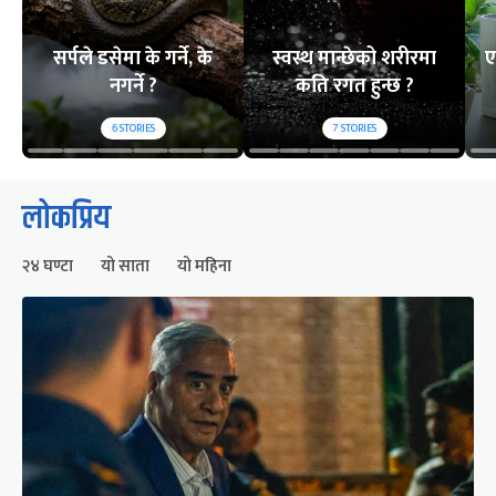
सर्पले डसेमा के गर्ने, के
स्वस्थ मान्छेको शरीरमा
ए
नगर्ने ?
कति रगत हुन्छ ?
6
STORIES
7
STORIES
लोकप्रिय
२४ घण्टा
यो साता
यो महिना