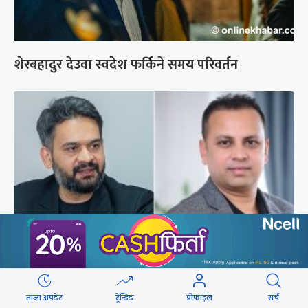
शेरबहादुर देउवा स्वदेश फर्किने समय परिवर्तन
बालेनलाई मनीष झाको जवाफ : महान जनादेश पाएको
सरकार एक्लो छैन
ताजा अपडेट
ट्रेन्डिङ
प्रोफाइल
सर्च