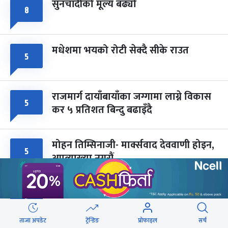
सुनचाँदीको मूल्य बढ्यो
८
मधेशमा भयको रोटी सेक्दै सीके राउत
५
राजमार्ग दायाँबायाँका जग्गामा लाग्ने विकास
५
कर ५ प्रतिशत बिन्दु बढाइँदै
मोहन तिम्सिनाजी- मार्क्सवाद देववाणी होइन,
५
अपव्याख्या नगरौं
महानगरका १८७ सहकारीले फिर्ता दिन
५
सकेनन् सवा ८ अर्ब
ताजा अपडेट
ट्रेन्डिङ
प्रोफाइल
सर्च