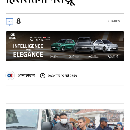
8
SHARES
अनलाइनखबर
२०८० माघ २२ गते २१:१९