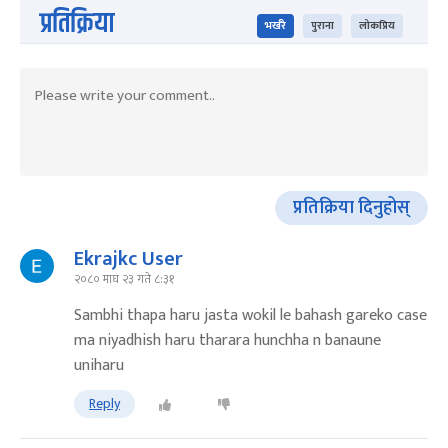
प्रतिक्रिया
भर्खरै
पुराना
लोकप्रिय
प्रतिक्रिया दिनुहोस्
Ekrajkc User
२०८० माघ २३ गते ८:३१
Sambhi thapa haru jasta wokil le bahash gareko case
ma niyadhish haru tharara hunchha n banaune
uniharu
Reply