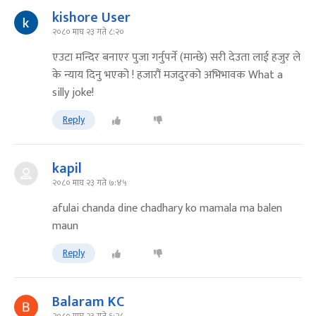
kishore User
२०८० माघ २३ गते ८:२०
एउटा मन्दिर बनाएर पुजा गर्नुपर्ने (मान्छे) सरी देउता लाई हजुर ले
के न्याय दिनु भएको ! हजारौं मजदुरको अभिभावक What a
silly joke!
Reply
kapil
२०८० माघ २३ गते ७:४५
afulai chanda dine chadhary ko mamala ma balen
maun
Reply
Balaram KC