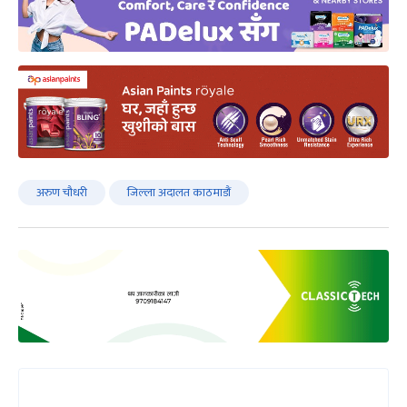
अरुण चौधरी
जिल्ला अदालत काठमाडौं