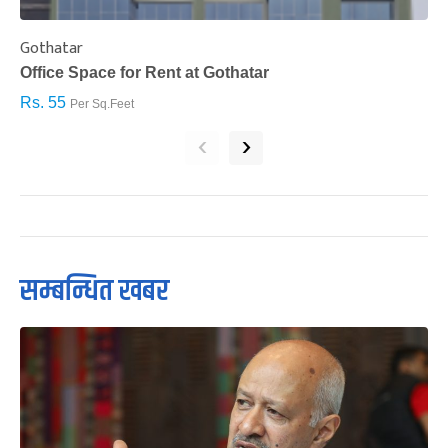
Gothatar
S
Office Space for Rent at Gothatar
H
Rs. 55
R
Per Sq.Feet
‹
›
सम्बन्धित खबर