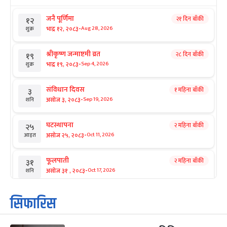
जनै पूर्णिमा
२१ दिन बाँकी
१२
-
भाद्र १२, २०८३
Aug 28, 2026
शुक्र
श्रीकृष्ण जन्माष्टमी व्रत
२८ दिन बाँकी
१९
-
भाद्र १९, २०८३
Sep 4, 2026
शुक्र
संविधान दिवस
१ महिना बाँकी
३
-
असोज ३, २०८३
Sep 19, 2026
शनि
घटस्थापना
२ महिना बाँकी
२५
-
असोज २५, २०८३
Oct 11, 2026
आइत
फूलपाती
२ महिना बाँकी
३१
-
असोज ३१ , २०८३
Oct 17, 2026
शनि
कार्तिक सङ्क्रान्ति
२ महिना बाँकी
१
सिफारिस
-
कार्तिक १, २०८३
Oct 18, 2026
आइत