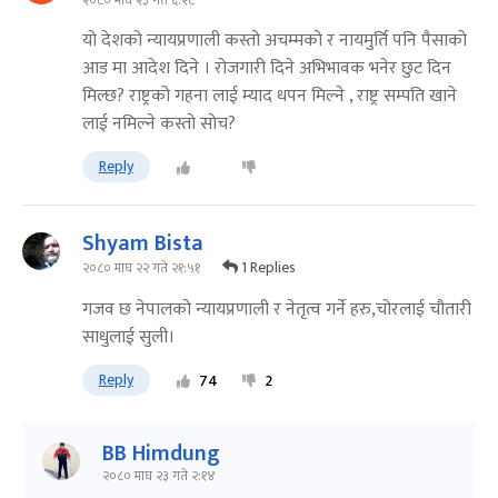
२०८० माघ २३ गते ६:२८
यो देशको न्यायप्रणाली कस्तो अचम्मको र नायमुर्ति पनि पैसाको
आड मा आदेश दिने । रोजगारी दिने अभिभावक भनेर छुट दिन
मिल्छ? राष्ट्रको गहना लाई म्याद धपन मिल्ने , राष्ट्र सम्पति खाने
लाई नमिल्ने कस्तो सोच?
Reply
Shyam Bista
1 Replies
२०८० माघ २२ गते २१:५१
गजव छ नेपालको न्यायप्रणाली र नेतृत्व गर्ने हरु,चोरलाई चौतारी
साधुलाई सुली।
Reply
74
2
BB Himdung
२०८० माघ २३ गते २:१४