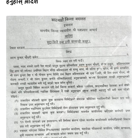
हेर्नुहोस् आदेश