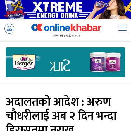
Skip
to
२२ साउन २०८३, शुक्रबार
content
अदालतको आदेश : अरुण
चौधरीलाई अब २ दिन भन्दा
हिरासतमा नराख्नू