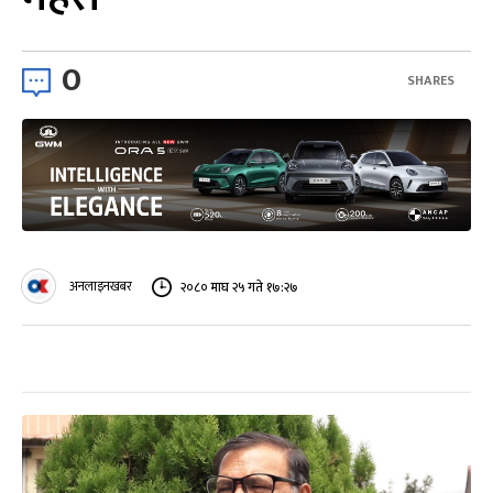
0
SHARES
अनलाइनखबर
२०८० माघ २५ गते १७:२७