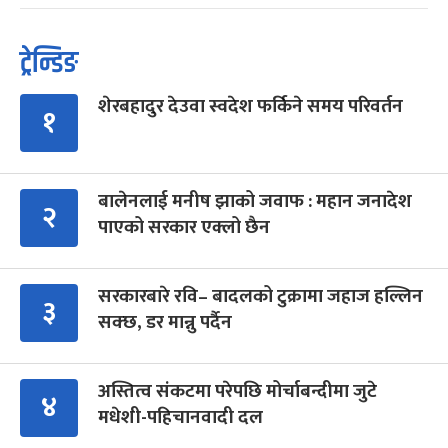
ट्रेन्डिङ
शेरबहादुर देउवा स्वदेश फर्किने समय परिवर्तन
१
बालेनलाई मनीष झाको जवाफ : महान जनादेश
२
पाएको सरकार एक्लो छैन
सरकारबारे रवि– बादलको टुक्रामा जहाज हल्लिन
३
सक्छ, डर मान्नु पर्दैन
अस्तित्व संकटमा परेपछि मोर्चाबन्दीमा जुटे
४
मधेशी-पहिचानवादी दल