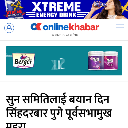
Skip
to
२३ साउन २०८३, शनिबार
content
सुन समितिलाई बयान दिन
सिंहदरबार पुगे पूर्वसभामुख
महरा