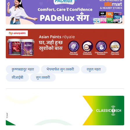
कृष्णबहादुर महरा
भेपमार्फत सुन तस्करी
राहुल महरा
सीआईबी
सुन तस्करी