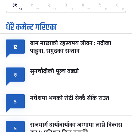
ग्याल्पो ल्होसार
७ महिना बाँकी
२५
३१
१
२
३
४
५
६
-
फाल्गुन २५, २०८३
Mar 9, 2027
मंगल
16
17
18
19
20
21
22
धेरै कमेन्ट गरिएका
पूर्णिमा व्रत
७ महिना बाँकी
७
-
चैत्र ७, २०८३
Mar 21, 2027
आइत
बाम माछाको रहस्यमय जीवन : नदीका
फागुपूर्णिमा
७ महिना बाँकी
८
१२
पाहुना, समुद्रका सन्तान
-
चैत्र ८, २०८३
Mar 22, 2027
सोम
सुनचाँदीको मूल्य बढ्यो
८
मधेशमा भयको रोटी सेक्दै सीके राउत
५
राजमार्ग दायाँबायाँका जग्गामा लाग्ने विकास
५