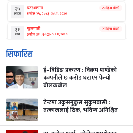
घटस्थापना
२ महिना बाँकी
२५
-
असोज २५, २०८३
Oct 11, 2026
आइत
फूलपाती
२ महिना बाँकी
३१
-
असोज ३१ , २०८३
Oct 17, 2026
शनि
कार्तिक सङ्क्रान्ति
२ महिना बाँकी
१
सिफारिस
-
कार्तिक १, २०८३
Oct 18, 2026
आइत
ई–बिडिङ प्रकरण : विक्रम पाण्डेको
महानवमी
२ महिना बाँकी
३
-
कम्पनीले ७ करोड घटाएर फेर्‍यो
कार्तिक ३, २०८३
Oct 20, 2026
मंगल
बोलकबोल
विजयादशमी
२ महिना बाँकी
४
-
कार्तिक ४, २०८३
Oct 21, 2026
बुध
टेन्टमा उकुसमुकुस सुकुमवासी :
तत्काललाई ठिक, भविष्य अनिश्चित
पापा‌ङ्कुशा एकादशी व्रत
२ महिना बाँकी
५
-
कार्तिक ५, २०८३
Oct 22, 2026
बिहि
कुकुर तिहार
३ महिना बाँकी