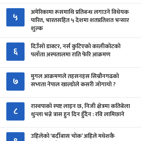
अमेरिकामा रूसमाथि प्रतिबन्ध लगाउने विधेयक
५
पारित, भारतसहित ५ देशमा शतप्रतिशत भन्सार
शुल्क
दिउँसो डाक्टर, नर्स कुटिएको कालीकोटको
६
पलाँता अस्पतालमा राति फेरि आक्रमण
मुगल आक्रमणले तहसनहस सिम्रौनगढको
७
सभ्यता नेपाल खाल्डोले कसरी जोगायो ?
रास्वपाको स्पष्ट लाइन छ, निजी क्षेत्रमा कतिबेला
८
थुन्ला भन्ने त्रास हुन दिन हुँदैन : रवि लामिछाने
उहिलेको ‘बर्दीबास चोक’ अहिले मधेशकै