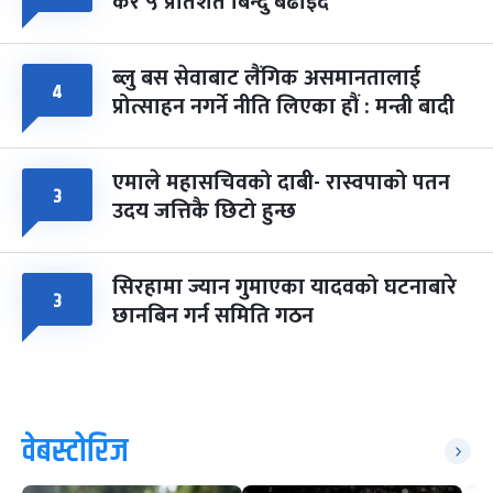
कर ५ प्रतिशत बिन्दु बढाइँदै
ब्लु बस सेवाबाट लैंगिक असमानतालाई
४
प्रोत्साहन नगर्ने नीति लिएका हौं : मन्त्री बादी
एमाले महासचिवको दाबी- रास्वपाको पतन
३
उदय जत्तिकै छिटो हुन्छ
सिरहामा ज्यान गुमाएका यादवको घटनाबारे
३
छानबिन गर्न समिति गठन
वेबस्टोरिज