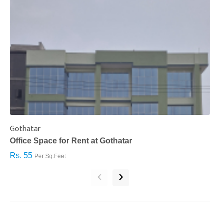
Gothatar
S
Office Space for Rent at Gothatar
H
Rs. 55
R
Per Sq.Feet
‹
›