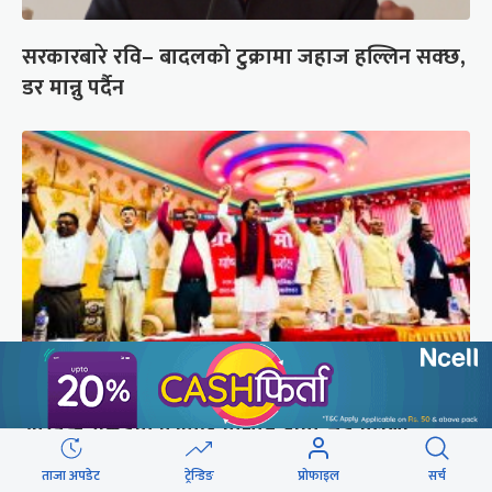
सरकारबारे रवि– बादलको टुक्रामा जहाज हल्लिन सक्छ,
डर मान्नु पर्दैन
अस्तित्व संकटमा परेपछि मोर्चाबन्दीमा जुटे मधेशी-
पहिचानवादी दल
ताजा अपडेट
ट्रेन्डिङ
प्रोफाइल
सर्च