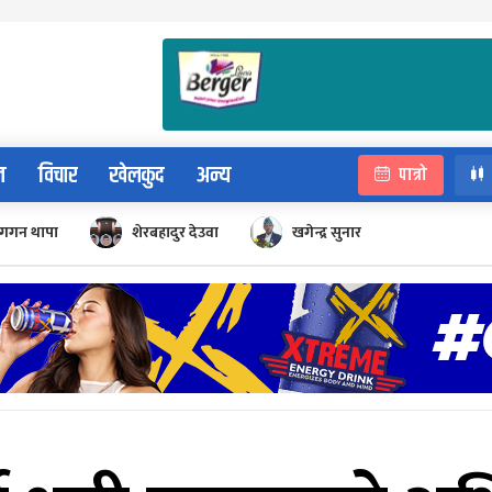
न
विचार
खेलकुद
अन्य
पात्रो
गगन थापा
शेरबहादुर देउवा
खगेन्द्र सुनार