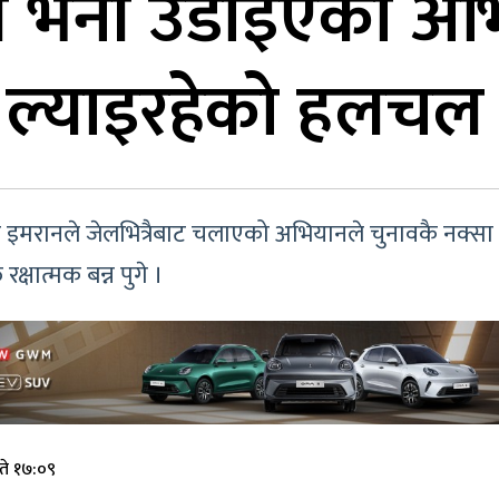
टी भनी उडाइएको अभ
ा ल्याइरहेको हलचल
र इमरानले जेलभित्रैबाट चलाएको अभियानले चुनावकै नक्सा 
षात्मक बन्न पुगे ।
ते १७:०९