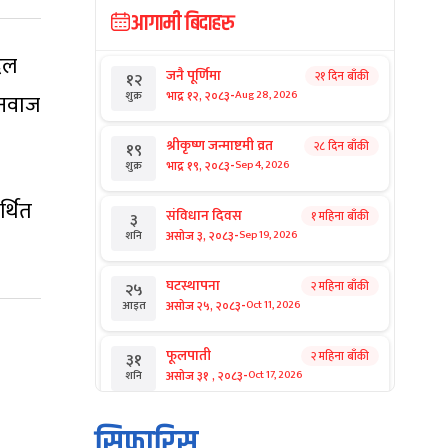
आगामी बिदाहरु
दल
जनै पूर्णिमा
२१ दिन बाँकी
१२
-
भाद्र १२, २०८३
Aug 28, 2026
शुक्र
 नवाज
श्रीकृष्ण जन्माष्टमी व्रत
२८ दिन बाँकी
१९
-
भाद्र १९, २०८३
Sep 4, 2026
शुक्र
्थित
संविधान दिवस
१ महिना बाँकी
३
-
असोज ३, २०८३
Sep 19, 2026
शनि
घटस्थापना
२ महिना बाँकी
२५
-
असोज २५, २०८३
Oct 11, 2026
आइत
फूलपाती
२ महिना बाँकी
३१
-
असोज ३१ , २०८३
Oct 17, 2026
शनि
कार्तिक सङ्क्रान्ति
२ महिना बाँकी
१
सिफारिस
-
कार्तिक १, २०८३
Oct 18, 2026
आइत