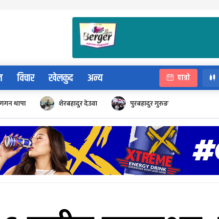
न
विचार
खेलकुद
अन्य
पात्रो
गगन थापा
शेरबहादुर देउवा
पुरबहादुर गुरुङ