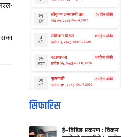
एमएल-
श्रीकृष्ण जन्माष्टमी व्रत
२८ दिन बाँकी
१९
-
भाद्र १९, २०८३
Sep 4, 2026
शुक्र
्यसका
संविधान दिवस
१ महिना बाँकी
३
-
असोज ३, २०८३
Sep 19, 2026
शनि
घटस्थापना
२ महिना बाँकी
२५
-
असोज २५, २०८३
Oct 11, 2026
आइत
फूलपाती
२ महिना बाँकी
३१
-
असोज ३१ , २०८३
Oct 17, 2026
शनि
कार्तिक सङ्क्रान्ति
२ महिना बाँकी
१
सिफारिस
-
कार्तिक १, २०८३
Oct 18, 2026
आइत
महानवमी
२ महिना बाँकी
३
-
कार्तिक ३, २०८३
Oct 20, 2026
मंगल
ई–बिडिङ प्रकरण : विक्रम