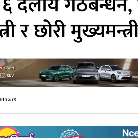
ा ६ दलीय गठबन्धन
त्री र छोरी मुख्यमन्त्
ते १०:१९