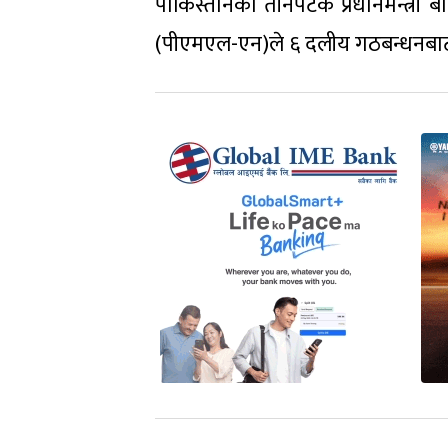
पाकिस्तानको तीनपटक प्रधानमन्त्री
(पीएमएल-एन)ले ६ दलीय गठबन्धनबाट