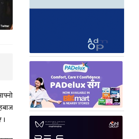
आफ्नो
शहबाज
ए ।