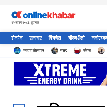
Skip
to
content
२२ साउन २०८३, शुक्रबार
होमपेज
समाचार
बिजनेस
जीवनशैली
मनोरञ्ज
करदाता प्रोत्साहन
संसद्
काँग्रेस