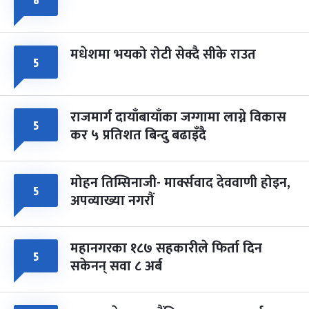
८
मधेशमा भयको रोटी सेक्दै सीके राउत
५
राजमार्ग दायाँबायाँका जग्गामा लाग्ने विकास
५
कर ५ प्रतिशत बिन्दु बढाइँदै
मोहन तिम्सिनाजी- मार्क्सवाद देववाणी होइन,
५
अपव्याख्या नगरौं
महानगरका १८७ सहकारीले फिर्ता दिन
५
सकेनन् सवा ८ अर्ब