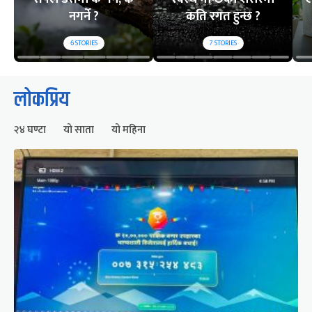
नगर्ने ?
कति रगत हुन्छ ?
6
STORIES
7
STORIES
लोकप्रिय
२४ घण्टा
यो साता
यो महिना