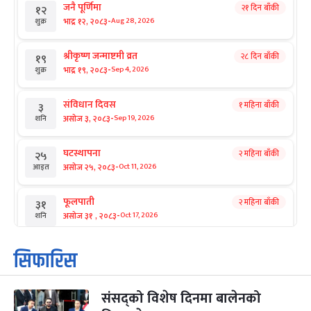
जनै पूर्णिमा
२१ दिन बाँकी
१२
-
भाद्र १२, २०८३
Aug 28, 2026
शुक्र
श्रीकृष्ण जन्माष्टमी व्रत
२८ दिन बाँकी
१९
-
भाद्र १९, २०८३
Sep 4, 2026
शुक्र
संविधान दिवस
१ महिना बाँकी
३
-
असोज ३, २०८३
Sep 19, 2026
शनि
घटस्थापना
२ महिना बाँकी
२५
-
असोज २५, २०८३
Oct 11, 2026
आइत
फूलपाती
२ महिना बाँकी
३१
-
असोज ३१ , २०८३
Oct 17, 2026
शनि
कार्तिक सङ्क्रान्ति
२ महिना बाँकी
१
सिफारिस
-
कार्तिक १, २०८३
Oct 18, 2026
आइत
संसद्को विशेष दिनमा बालेनको
महानवमी
२ महिना बाँकी
३