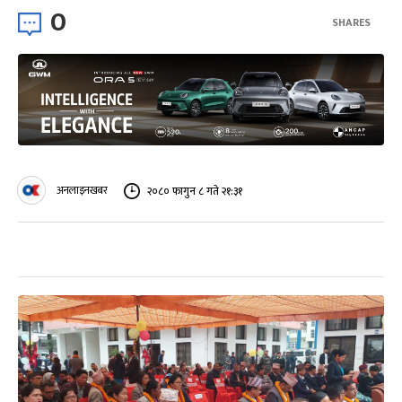
0
SHARES
अनलाइनखबर
२०८० फागुन ८ गते २१:३१