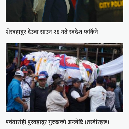
शेरबहादुर देउवा साउन २६ गते स्वदेश फर्किने
पर्वतारोही पुरबहादुर गुरुङको अन्त्येष्टि (तस्वीरहरू)