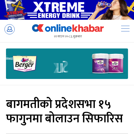
Skip
to
२२ साउन २०८३, शुक्रबार
content
बागमतीको प्रदेशसभा १५
फागुनमा बोलाउन सिफारिस