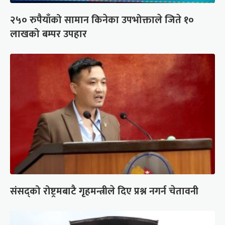
२५० रुपैयाँको सामान किनेका उपभोक्ताले जिते १०
लाखको बम्पर उपहार
संसद्को रोष्ट्रमबाटै गृहमन्त्रीले दिए प्रश्न नगर्न चेतावनी