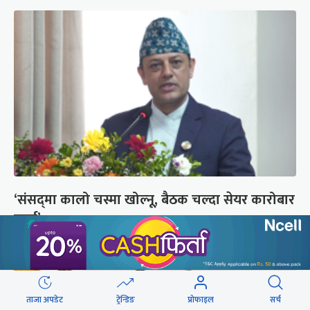
‘संसद्‍मा कालो चस्मा खोल्नू, बैठक चल्दा सेयर कारोबार
नगर्नू’
ताजा अपडेट
ट्रेन्डिङ
प्रोफाइल
सर्च