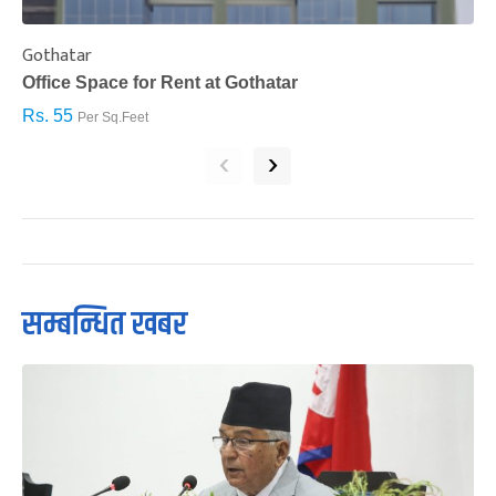
Gothatar
S
Office Space for Rent at Gothatar
H
Rs. 55
R
Per Sq.Feet
‹
›
सम्बन्धित खबर