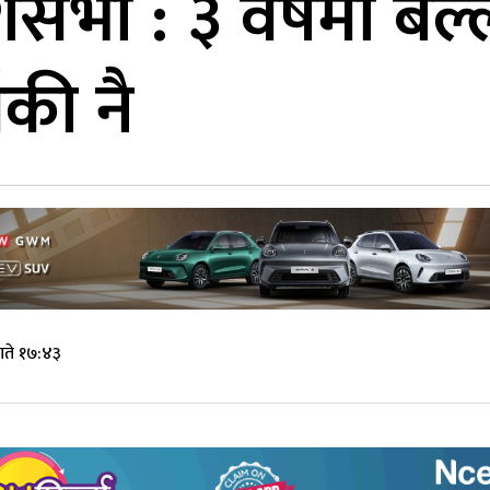
ेशसभा : ३ वर्षमा ब
ँकी नै
गते १७:४३