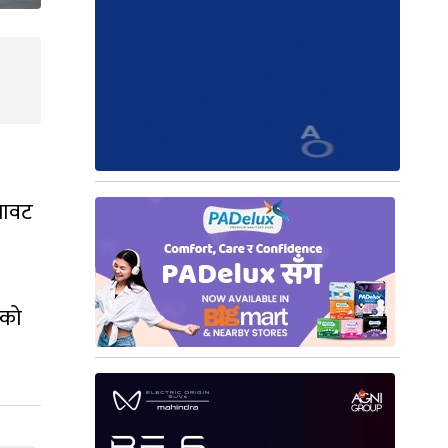
जावट
यको