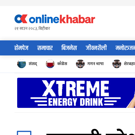
Skip
to
content
२१ साउन २०८३, बिहीबार
होमपेज
समाचार
बिजनेस
जीवनशैली
मनोरञ्ज
संसद्
काँग्रेस
गगन थापा
शेरबहाद