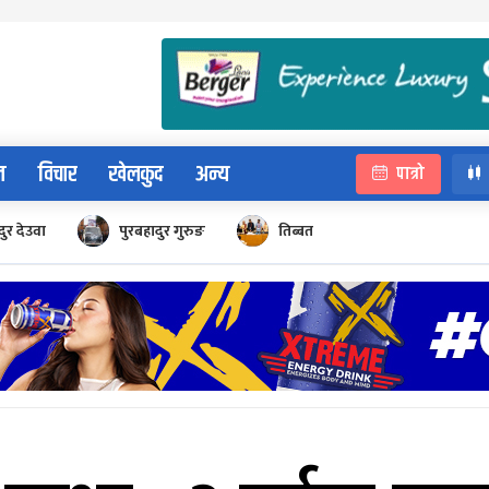
न
विचार
खेलकुद
अन्य
पात्रो
ुर देउवा
पुरबहादुर गुरुङ
तिब्बत