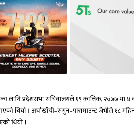
ाणका लागि प्रदेशसभा सचिवालयले १९ कात्तिक, २०७७ मा ४
गाएको थियो । अर्घाखाँची–सगुन–पारामाउन्ट जेभीले १८ महि
भएको थियो ।