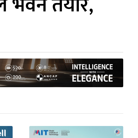
ल्ल भवन तयार,