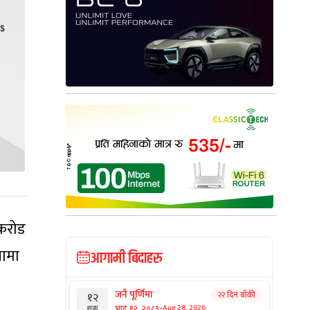
 करोड
नामा
आगामी बिदाहरु
जनै पूर्णिमा
२२ दिन बाँकी
१२
-
भाद्र १२, २०८३
Aug 28, 2026
शुक्र