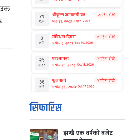
उक्त
श्रीकृष्ण जन्माष्टमी व्रत
२९ दिन बाँकी
१९
ड
-
भाद्र १९, २०८३
Sep 4, 2026
शुक्र
संविधान दिवस
१ महिना बाँकी
३
-
असोज ३, २०८३
Sep 19, 2026
शनि
घटस्थापना
२ महिना बाँकी
२५
-
असोज २५, २०८३
Oct 11, 2026
आइत
फूलपाती
२ महिना बाँकी
३१
-
असोज ३१ , २०८३
Oct 17, 2026
शनि
कार्तिक सङ्क्रान्ति
२ महिना बाँकी
१
सिफारिस
-
कार्तिक १, २०८३
Oct 18, 2026
आइत
महानवमी
२ महिना बाँकी
३
-
कार्तिक ३, २०८३
Oct 20, 2026
मंगल
झण्डै एक वर्षको बजेट