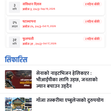
संविधान दिवस
१ महिना बाँकी
३
-
असोज ३, २०८३
Sep 19, 2026
शनि
घटस्थापना
२ महिना बाँकी
२५
-
असोज २५, २०८३
Oct 11, 2026
आइत
फूलपाती
२ महिना बाँकी
३१
-
असोज ३१ , २०८३
Oct 17, 2026
शनि
कार्तिक सङ्क्रान्ति
२ महिना बाँकी
१
सिफारिस
-
कार्तिक १, २०८३
Oct 18, 2026
आइत
सेनाको नाइटभिजन हेलिकप्टर :
महानवमी
२ महिना बाँकी
३
-
भीआईपीका लागि उड्छ, जनताको
कार्तिक ३, २०८३
Oct 20, 2026
मंगल
ज्यान बचाउन उड्दैन
विजयादशमी
२ महिना बाँकी
४
-
कार्तिक ४, २०८३
Oct 21, 2026
बुध
गाँजा तस्करीमा एम्बुलेन्सको दुरुपयोग
पापा‌ङ्कुशा एकादशी व्रत
२ महिना बाँकी
५