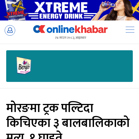
Skip
to
२४ साउन २०८३, आइतबार
content
मोरङमा ट्रक पल्टिदा
किचिएका ३ बालबालिकाको
मत्यु, १ घाइते