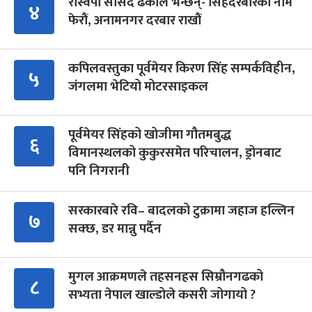
रास्वपा सांसद ढकाल भन्छन्- सिंहदरबारको नाम
४
फेरौं, अनामनगर दरबार राखौं
कपिलवस्तुका पूर्वमेयर किरण सिंह सम्पर्कविहीन,
५
जंगलमा भेटियो मोटरसाइकल
पूर्वमेयर सिंहको खोजीमा गौतमबुद्ध
६
विमानस्थलको कुकुरसमेत परिचालन, ड्रोनबाट
पनि निगरानी
सरकारबारे रवि– बादलको टुक्रामा जहाज हल्लिन
७
सक्छ, डर मान्नु पर्दैन
मुगल आक्रमणले तहसनहस सिम्रौनगढको
८
सभ्यता नेपाल खाल्डोले कसरी जोगायो ?