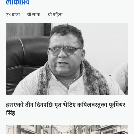
लोकप्रिय
२४ घण्टा
यो साता
यो महिना
हराएको तीन दिनपछि मृत भेटिए कपिलवस्तुका पूर्वमेयर
सिंह