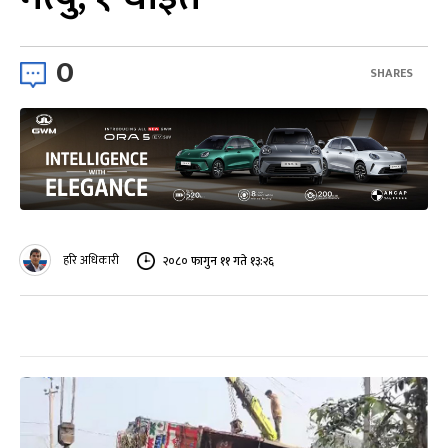
0
SHARES
हरि अधिकारी
२०८० फागुन ११ गते १३:२६