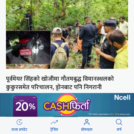
पूर्वमेयर सिंहको खोजीमा गौतमबुद्ध विमानस्थलको
कुकुरसमेत परिचालन, ड्रोनबाट पनि निगरानी
ताजा अपडेट
ट्रेन्डिङ
प्रोफाइल
सर्च