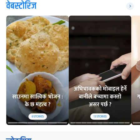
वेबस्टोरिज
अभिभावकको मोबाइल हेर्ने
साउनमा सात्त्विक भोजन :
बानीले बच्चामा कस्तो
ग
के छ महत्व ?
असर पर्छ ?
6
STORIES
11
STORIES