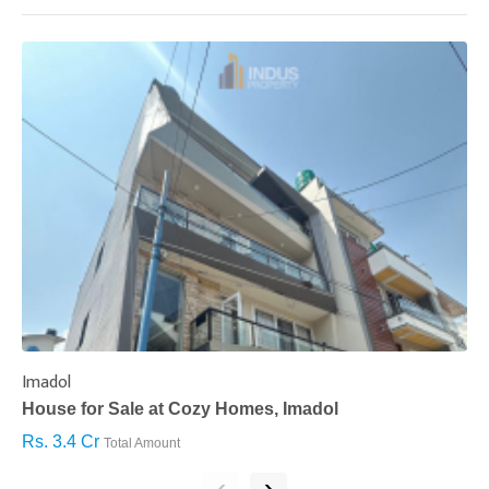
Imadol
B
House for Sale at Cozy Homes, Imadol
B
Rs. 3.4 Cr
R
Total Amount
‹
›