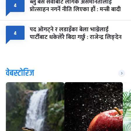
ब्लु बस सेवाबाट लैंगिक असमानतालाई
४
प्रोत्साहन नगर्ने नीति लिएका हौं : मन्त्री बादी
पद ओगट्ने र लडाइँका बेला भाग्नेलाई
४
पार्टीबाट धकेलेरै बिदा गर्छु : राजेन्द्र लिङ्देन
वेबस्टोरिज