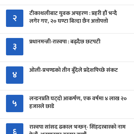
टीकाथलीबाट युवक अपहरण : प्रहरी हौं भन्दै
२
लगेर गए, २० घण्टा बित्दा छैन अत्तोपत्तो
प्रधानमन्त्री-रास्वपा : बढ्दैछ छटपटी
३
ओली-प्रचण्डको तीन बुँदेले प्रदेशपिच्छे संकट
४
लन्डनप्रति घट्दो आकर्षण, एक वर्षमा ४ लाख २०
५
हजारले छाडे
रास्वपा सांसद ढकाल भन्छन्- सिंहदरबारको नाम
६