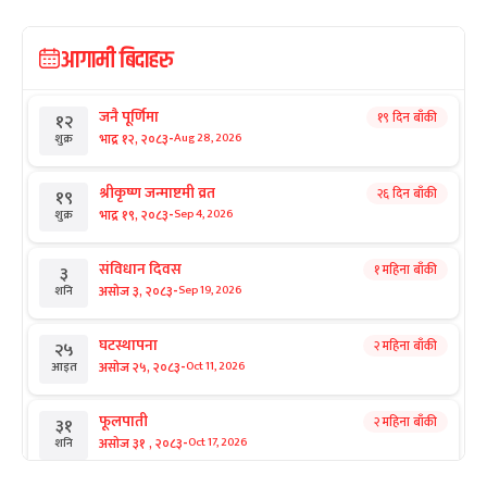
आगामी बिदाहरु
जनै पूर्णिमा
१९ दिन बाँकी
१२
-
भाद्र १२, २०८३
Aug 28, 2026
शुक्र
श्रीकृष्ण जन्माष्टमी व्रत
२६ दिन बाँकी
१९
-
भाद्र १९, २०८३
Sep 4, 2026
शुक्र
संविधान दिवस
१ महिना बाँकी
३
-
असोज ३, २०८३
Sep 19, 2026
शनि
घटस्थापना
२ महिना बाँकी
२५
-
असोज २५, २०८३
Oct 11, 2026
आइत
फूलपाती
२ महिना बाँकी
३१
-
असोज ३१ , २०८३
Oct 17, 2026
शनि