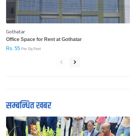
Gothatar
S
Office Space for Rent at Gothatar
H
Rs. 55
R
Per Sq.Feet
‹
›
सम्बन्धित खबर