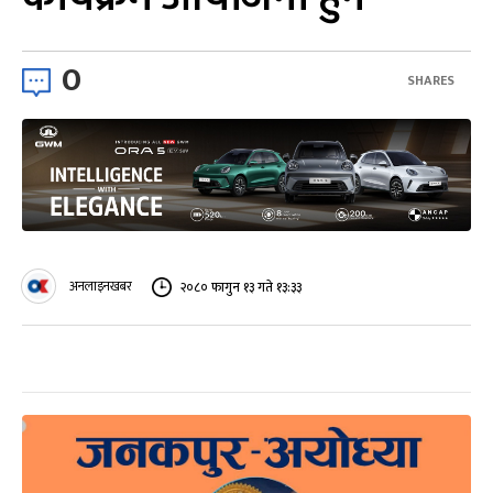
0
SHARES
अनलाइनखबर
२०८० फागुन १३ गते १३:३३