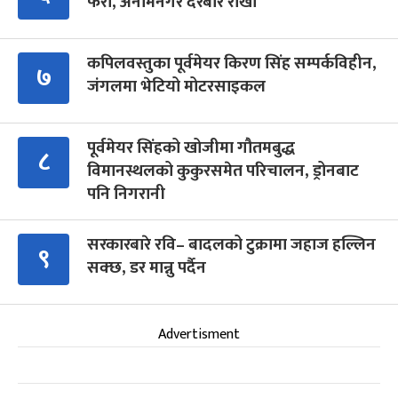
फेरौं, अनामनगर दरबार राखौं
कपिलवस्तुका पूर्वमेयर किरण सिंह सम्पर्कविहीन,
७
जंगलमा भेटियो मोटरसाइकल
पूर्वमेयर सिंहको खोजीमा गौतमबुद्ध
८
विमानस्थलको कुकुरसमेत परिचालन, ड्रोनबाट
पनि निगरानी
सरकारबारे रवि– बादलको टुक्रामा जहाज हल्लिन
९
सक्छ, डर मान्नु पर्दैन
Advertisment