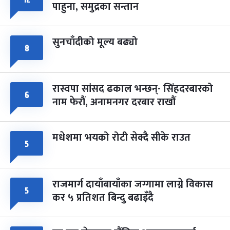
१२
८
पाहुना, समुद्रका सन्तान
-
चैत्र ८, २०८३
Mar 22, 2027
सोम
सुनचाँदीको मूल्य बढ्यो
८
रास्वपा सांसद ढकाल भन्छन्- सिंहदरबारको
६
नाम फेरौं, अनामनगर दरबार राखौं
मधेशमा भयको रोटी सेक्दै सीके राउत
५
राजमार्ग दायाँबायाँका जग्गामा लाग्ने विकास
५
कर ५ प्रतिशत बिन्दु बढाइँदै