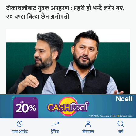
टीकाथलीबाट युवक अपहरण : प्रहरी हौं भन्दै लगेर गए,
२० घण्टा बित्दा छैन अत्तोपत्तो
प्रधानमन्त्री-रास्वपा : बढ्दैछ छटपटी
ताजा अपडेट
ट्रेन्डिङ
प्रोफाइल
सर्च