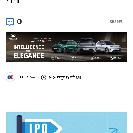
0
SHARES
अनलाइनखबर
२०८० फागुन १४ गते ९:२१