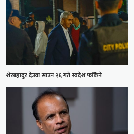
शेरबहादुर देउवा साउन २६ गते स्वदेश फर्किने