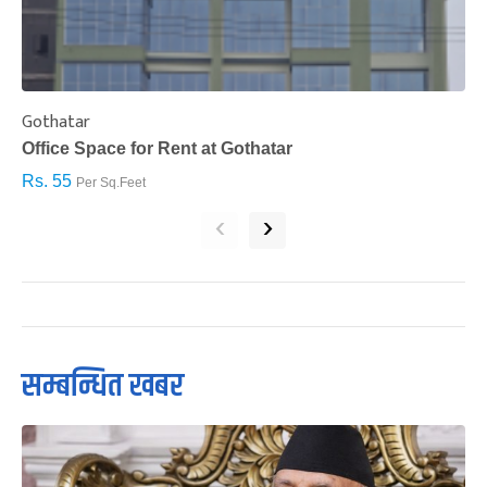
Gothatar
S
Office Space for Rent at Gothatar
H
Rs. 55
R
Per Sq.Feet
‹
›
सम्बन्धित खबर