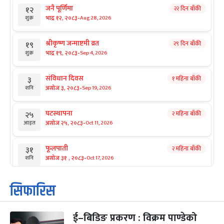
जनै पूर्णिमा
२२ दिन बाँकी
१२
-
भाद्र १२, २०८३
Aug 28, 2026
शुक्र
श्रीकृष्ण जन्माष्टमी व्रत
२९ दिन बाँकी
१९
-
भाद्र १९, २०८३
Sep 4, 2026
शुक्र
संविधान दिवस
१ महिना बाँकी
३
-
असोज ३, २०८३
Sep 19, 2026
शनि
घटस्थापना
२ महिना बाँकी
२५
-
असोज २५, २०८३
Oct 11, 2026
आइत
फूलपाती
२ महिना बाँकी
३१
-
असोज ३१ , २०८३
Oct 17, 2026
शनि
कार्तिक सङ्क्रान्ति
२ महिना बाँकी
१
सिफारिस
-
कार्तिक १, २०८३
Oct 18, 2026
आइत
ई–बिडिङ प्रकरण : विक्रम पाण्डेको
महानवमी
२ महिना बाँकी
३