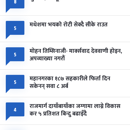
८
मधेशमा भयको रोटी सेक्दै सीके राउत
५
मोहन तिम्सिनाजी- मार्क्सवाद देववाणी होइन,
५
अपव्याख्या नगरौं
महानगरका १८७ सहकारीले फिर्ता दिन
५
सकेनन् सवा ८ अर्ब
राजमार्ग दायाँबायाँका जग्गामा लाग्ने विकास
४
कर ५ प्रतिशत बिन्दु बढाइँदै