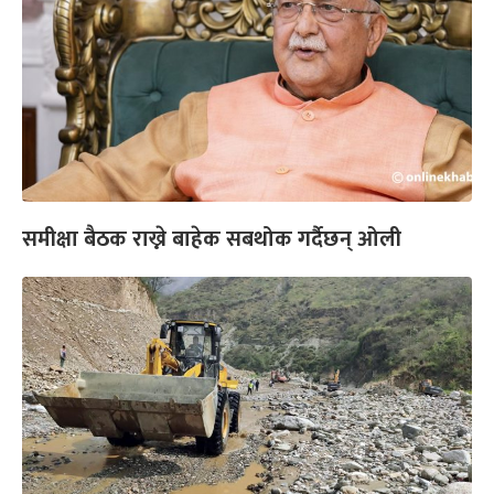
समीक्षा बैठक राख्ने बाहेक सबथोक गर्दैछन् ओली