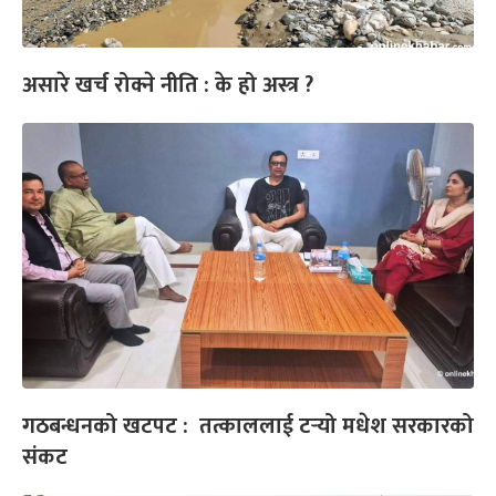
असारे खर्च रोक्ने नीति : के हो अस्त्र ?
गठबन्धनको खटपट : तत्काललाई टर्‍यो मधेश सरकारको
संकट