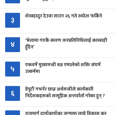
शेरबहादुर देउवा साउन २६ गते स्वदेश फर्किने
३
‘भेलामा गएकै कारण जनप्रतिनिधिलाई कारबाही
४
हुँदैन’
एकवर्षे मुख्यमन्त्री बन्न एमालेको शक्ति संघर्ष
५
उत्कर्षमा
डेपुटी गभर्नर छान्न अर्थमन्त्रीले कार्यकारी
६
निर्देशकहरूको सामूहिक अन्तर्वार्ता गरेका हुन् ?
राजमार्ग दायाँबायाँका जग्गामा लाग्ने विकास कर