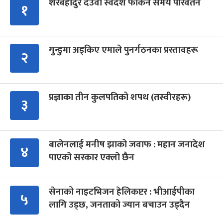
शेरबहादुर देउवा स्वदेश फर्किने समय परिवर्तन
१
गुन्डुमा अड्किए एमाले पुनर्गठनका प्रस्तावहरू
२
प्रज्ञाका तीन कुलपतिको शपथ (तस्वीरहरू)
३
बालेनलाई मनीष झाको जवाफ : महान जनादेश
४
पाएको सरकार एक्लो छैन
सेनाको नाइटभिजन हेलिकप्टर : भीआईपीका
५
लागि उड्छ, जनताको ज्यान बचाउन उड्दैन