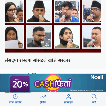
संसद्‍मा रास्वपा सांसदले खोजे सरकार
छुटाउनुभयो कि ?
संसद्लाई टेर्दैनन् प्रधानमन्त्री, लाचार
छन् सभामुख
ताजा अपडेट
ट्रेन्डिङ
प्रोफाइल
सर्च