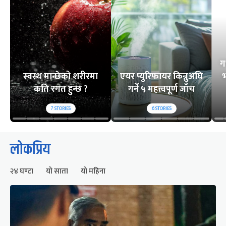
ग
स्वस्थ मान्छेको शरीरमा
एयर प्युरिफायर किन्नुअघि
भ
कति रगत हुन्छ ?
गर्ने ५ महत्त्वपूर्ण जाँच
7
STORIES
6
STORIES
लोकप्रिय
२४ घण्टा
यो साता
यो महिना