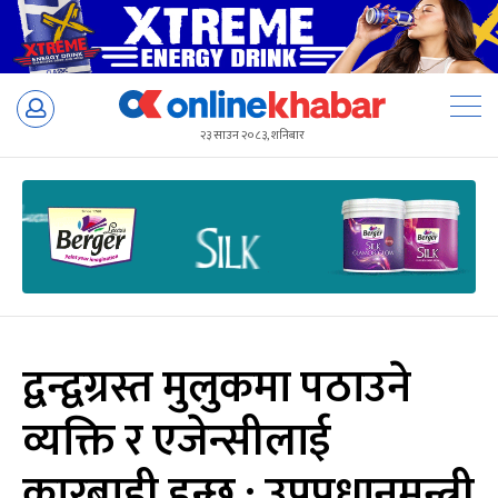
Skip
to
२३ साउन २०८३, शनिबार
content
द्वन्द्वग्रस्त मुलुकमा पठाउने
व्यक्ति र एजेन्सीलाई
कारबाही हुन्छ : उपप्रधानमन्त्री