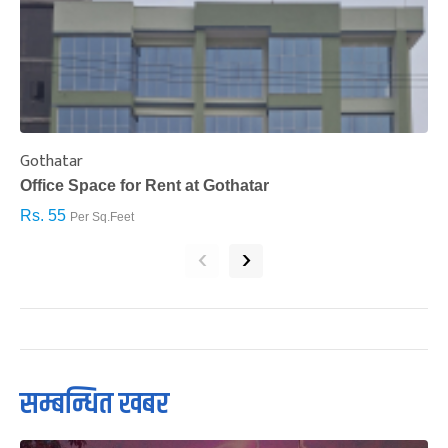
Gothatar
S
Office Space for Rent at Gothatar
H
Rs. 55
R
Per Sq.Feet
‹
›
सम्बन्धित खबर