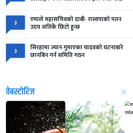
एमाले महासचिवको दाबी- रास्वपाको पतन
३
उदय जत्तिकै छिटो हुन्छ
सिरहामा ज्यान गुमाएका यादवको घटनाबारे
३
छानबिन गर्न समिति गठन
वेबस्टोरिज