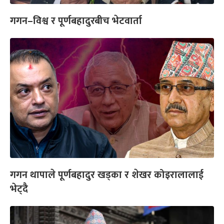
गगन–विश्व र पूर्णबहादुरबीच भेटवार्ता
गगन थापाले पूर्णबहादुर खड्का र शेखर कोइरालालाई
भेट्दै