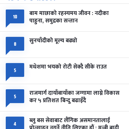
-
चैत्र ७, २०८३
Mar 21, 2027
आइत
बाम माछाको रहस्यमय जीवन : नदीका
फागुपूर्णिमा
७ महिना बाँकी
८
१०
पाहुना, समुद्रका सन्तान
-
चैत्र ८, २०८३
Mar 22, 2027
सोम
सुनचाँदीको मूल्य बढ्यो
८
मधेशमा भयको रोटी सेक्दै सीके राउत
५
राजमार्ग दायाँबायाँका जग्गामा लाग्ने विकास
५
कर ५ प्रतिशत बिन्दु बढाइँदै
ब्लु बस सेवाबाट लैंगिक असमानतालाई
४
प्रोत्साहन नगर्ने नीति लिएका हौं : मन्त्री बादी