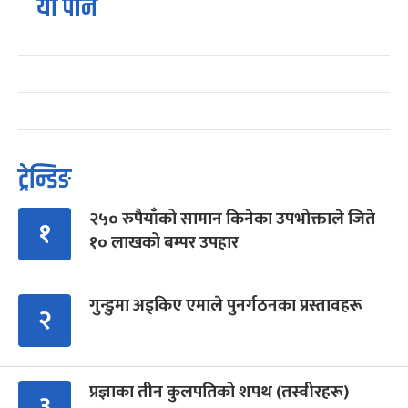
यो पनि
ट्रेन्डिङ
२५० रुपैयाँको सामान किनेका उपभोक्ताले जिते
१
१० लाखको बम्पर उपहार
गुन्डुमा अड्किए एमाले पुनर्गठनका प्रस्तावहरू
२
प्रज्ञाका तीन कुलपतिको शपथ (तस्वीरहरू)
३