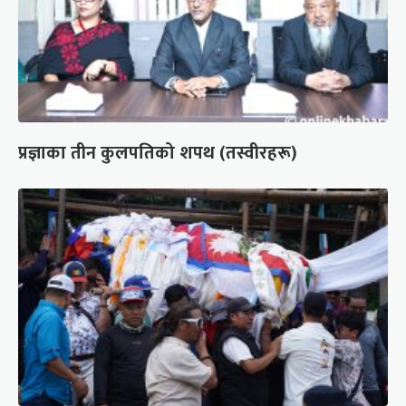
प्रज्ञाका तीन कुलपतिको शपथ (तस्वीरहरू)