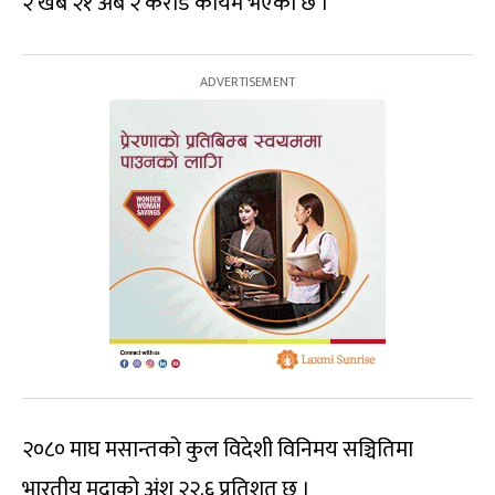
२ खर्ब २१ अर्ब २ करोड कायम भएको छ ।
२०८० माघ मसान्तको कुल विदेशी विनिमय सञ्चितिमा
भारतीय मुद्राको अंश २२.६ प्रतिशत छ ।