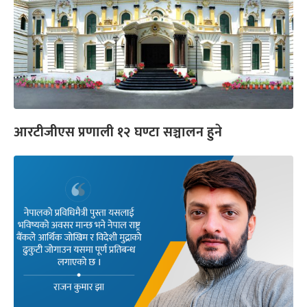
आरटीजीएस प्रणाली १२ घण्टा सञ्चालन हुने