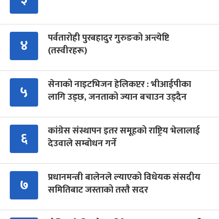
पर्वतारोही पुरबहादुर गुरुङको अन्त्येष्टि
४
(तस्वीरहरू)
सेनाको नाइटभिजन हेलिकप्टर : भीआईपीका
५
लागि उड्छ, जनताको ज्यान बचाउन उड्दैन
कांग्रेस संस्थापन इतर समूहको राष्ट्रिय भेलालाई
६
देउवाले सम्बोधन गर्ने
प्रधानमन्त्री बालेनले ल्याएको विधेयक संसदीय
७
समितिबाट जस्ताको तस्तै सदर