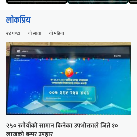
लोकप्रिय
२४ घण्टा
यो साता
यो महिना
२५० रुपैयाँको सामान किनेका उपभोक्ताले जिते १०
लाखको बम्पर उपहार