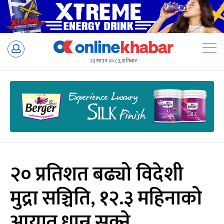
Skip
to
२३ साउन २०८३, शनिबार
content
२० प्रतिशत बढ्यो विदेशी
मुद्रा सञ्चिति, १२.३ महिनाको
आयात धान्न सक्ने