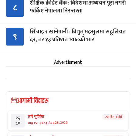
शैक्षिक क्रेडिट बैंक : विदेशमा अध्ययन पूरा नगरी
८
फर्किए नेपालमा निरन्तरता
सिँचाइ र खानेपानी : विद्युत् महसुलमा सहुलियत
९
दर, तर १३ प्रतिशत भ्याटको भार
Advertisment
आगामी बिदाहरु
जनै पूर्णिमा
२० दिन बाँकी
१२
-
भाद्र १२, २०८३
Aug 28, 2026
शुक्र