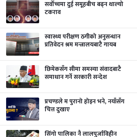
सर्वोच्चमा दुई समूहबीच बढ्न थाल्यो
टकराव
पापा‌ङ्कुशा एकादशी व्रत
२ महिना बाँकी
५
-
कार्तिक ५, २०८३
Oct 22, 2026
बिहि
स्वास्थ्य परीक्षण ठगीको अनुसन्धान
कुकुर तिहार
३ महिना बाँकी
२२
-
कार्तिक २२, २०८३
प्रतिवेदन श्रम मन्त्रालयबाटै गायब
Nov 8, 2026
आइत
गाई पूजा
३ महिना बाँकी
२३
-
कार्तिक २३, २०८३
Nov 9, 2026
सोम
छिमेकसँग सीमा समस्या संवादबाटै
समाधान गर्ने सरकारी सन्देश
गोरुपुजा
३ महिना बाँकी
२४
-
कार्तिक २४, २०८३
Nov 10, 2026
मंगल
प्रचण्डले म पुरानो होइन भने, नयाँसँग
भाइटीका
३ महिना बाँकी
२५
-
कार्तिक २५, २०८३
Nov 11, 2026
बुध
चित्त दुखाए
छठपर्व
३ महिना बाँकी
२९
-
कार्तिक २९, २०८३
Nov 15, 2026
आइत
सिंगो पालिका नै लालपुर्जाविहीन