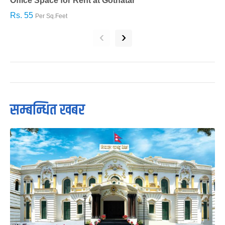
Office Space for Rent at Gothatar
H
Rs. 55
R
Per Sq.Feet
‹
›
सम्बन्धित खबर