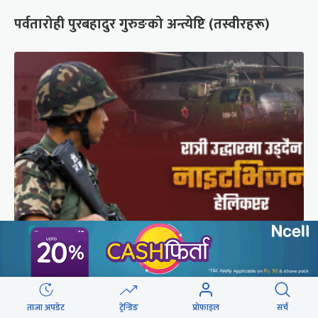
पर्वतारोही पुरबहादुर गुरुङको अन्त्येष्टि (तस्वीरहरू)
सेनाको नाइटभिजन हेलिकप्टर : भीआईपीका लागि उड्छ,
जनताको ज्यान बचाउन उड्दैन
ताजा अपडेट
ट्रेन्डिङ
प्रोफाइल
सर्च