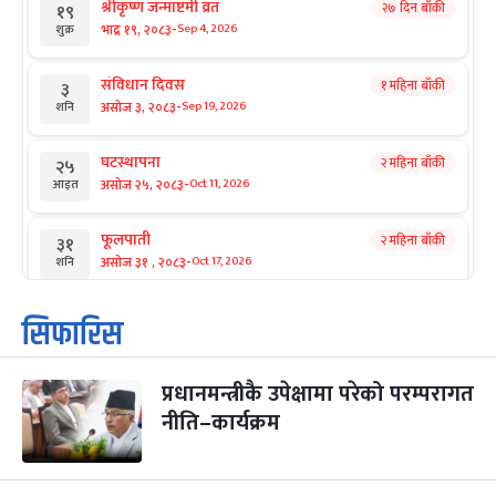
श्रीकृष्ण जन्माष्टमी व्रत
२७ दिन बाँकी
१९
-
भाद्र १९, २०८३
Sep 4, 2026
शुक्र
संविधान दिवस
१ महिना बाँकी
३
-
असोज ३, २०८३
Sep 19, 2026
शनि
घटस्थापना
२ महिना बाँकी
२५
-
असोज २५, २०८३
Oct 11, 2026
आइत
फूलपाती
२ महिना बाँकी
३१
-
असोज ३१ , २०८३
Oct 17, 2026
शनि
कार्तिक सङ्क्रान्ति
२ महिना बाँकी
१
सिफारिस
-
कार्तिक १, २०८३
Oct 18, 2026
आइत
प्रधानमन्त्रीकै उपेक्षामा परेको परम्परागत
महानवमी
२ महिना बाँकी
३
-
नीति–कार्यक्रम
कार्तिक ३, २०८३
Oct 20, 2026
मंगल
विजयादशमी
२ महिना बाँकी
४
-
कार्तिक ४, २०८३
Oct 21, 2026
बुध