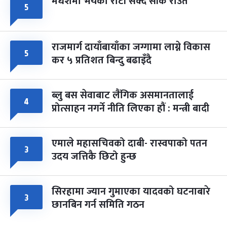
मधेशमा भयको रोटी सेक्दै सीके राउत
५
राजमार्ग दायाँबायाँका जग्गामा लाग्ने विकास
५
कर ५ प्रतिशत बिन्दु बढाइँदै
ब्लु बस सेवाबाट लैंगिक असमानतालाई
४
प्रोत्साहन नगर्ने नीति लिएका हौं : मन्त्री बादी
एमाले महासचिवको दाबी- रास्वपाको पतन
३
उदय जत्तिकै छिटो हुन्छ
सिरहामा ज्यान गुमाएका यादवको घटनाबारे
३
छानबिन गर्न समिति गठन