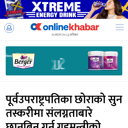
Skip
to
२३ साउन २०८३, शनिबार
content
पूर्वउपराष्ट्रपतिका छोराको सुन
तस्करीमा संलग्नताबारे
छानबिन गर्न गृहमन्त्रीको