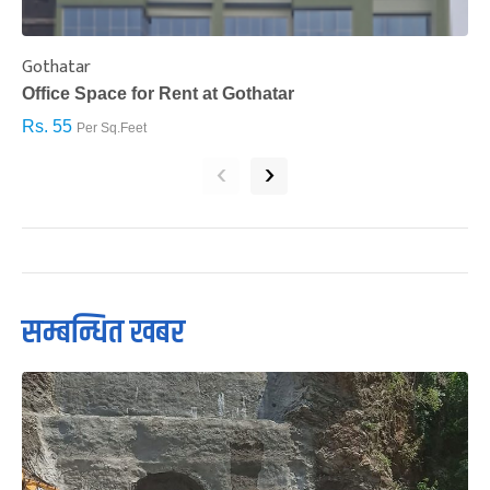
Gothatar
S
Office Space for Rent at Gothatar
H
Rs. 55
R
Per Sq.Feet
‹
›
सम्बन्धित खबर