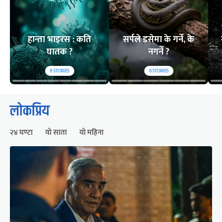
हान्ता भाइरस : कति
सर्पले डसेमा के गर्ने, के
घातक ?
नगर्ने ?
8
STORIES
6
STORIES
लोकप्रिय
२४ घण्टा
यो साता
यो महिना