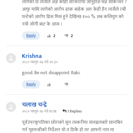
लागेको छ त्यसैले अन्ने कोही सरकारमा जानुहोश भन्न सकिन्थेन ?
आफु माथि लागेको आरोप ढाक बाहेक अरु केही हैन त्यसैले रबी
घन्टेको आरोप ढिस मिस हुने देखिन्छ १०० % अब कलियुग को
नयाँ जोगी बाट के आस ।
Reply
2
2
Krishna
२०८० फागुन २७ गते २०:३०
good. Be not disappoint Rabi.
Reply
चलाख चन्द्रे
1 Replies
२०८० फागुन २७ गते १९:११
पूर्वउपराष्ट्रपतिका छोराको सुन तस्करीमा संलग्नताबारे छानबिन
गर्न गृहमन्त्रीको निर्देशन यो त ठिकै हो तर आफ्नो नाम मा