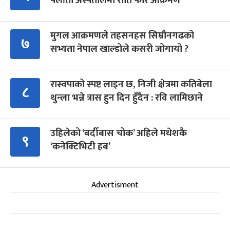
पलाँता अस्पतालमा राति फेरि आक्रमण
मुगल आक्रमणले तहसनहस सिम्रौनगढको
७
सभ्यता नेपाल खाल्डोले कसरी जोगायो ?
रास्वपाको स्पष्ट लाइन छ, निजी क्षेत्रमा कतिबेला
८
थुन्ला भन्ने त्रास हुन दिन हुँदैन : रवि लामिछाने
उहिलेको ‘बर्दीबास चोक’ अहिले मधेशकै
९
‘कनेक्टिभिटी हब’
Advertisment