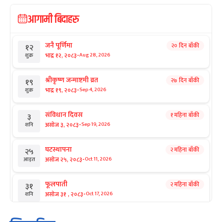
आगामी बिदाहरु
जनै पूर्णिमा
२० दिन बाँकी
१२
-
भाद्र १२, २०८३
Aug 28, 2026
शुक्र
श्रीकृष्ण जन्माष्टमी व्रत
२७ दिन बाँकी
१९
-
भाद्र १९, २०८३
Sep 4, 2026
शुक्र
संविधान दिवस
१ महिना बाँकी
३
-
असोज ३, २०८३
Sep 19, 2026
शनि
घटस्थापना
२ महिना बाँकी
२५
-
असोज २५, २०८३
Oct 11, 2026
आइत
फूलपाती
२ महिना बाँकी
३१
-
असोज ३१ , २०८३
Oct 17, 2026
शनि
कार्तिक सङ्क्रान्ति
२ महिना बाँकी
१