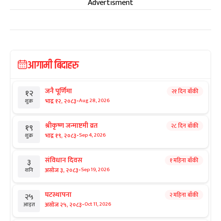
Advertisment
आगामी बिदाहरु
जनै पूर्णिमा
२१ दिन बाँकी
१२
-
भाद्र १२, २०८३
Aug 28, 2026
शुक्र
श्रीकृष्ण जन्माष्टमी व्रत
२८ दिन बाँकी
१९
-
भाद्र १९, २०८३
Sep 4, 2026
शुक्र
संविधान दिवस
१ महिना बाँकी
३
-
असोज ३, २०८३
Sep 19, 2026
शनि
घटस्थापना
२ महिना बाँकी
२५
-
असोज २५, २०८३
Oct 11, 2026
आइत