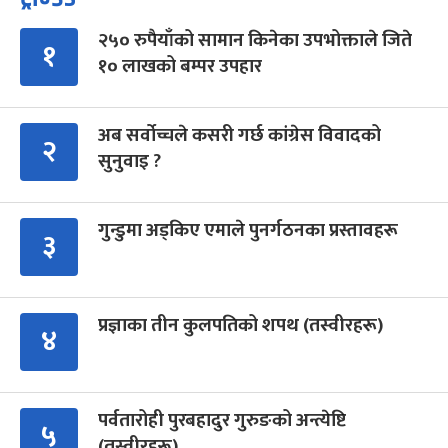
२५० रुपैयाँको सामान किनेका उपभोक्ताले जिते
१
१० लाखको बम्पर उपहार
अब सर्वोच्चले कसरी गर्छ कांग्रेस विवादको
२
सुनुवाइ ?
गुन्डुमा अड्किए एमाले पुनर्गठनका प्रस्तावहरू
३
प्रज्ञाका तीन कुलपतिको शपथ (तस्वीरहरू)
४
पर्वतारोही पुरबहादुर गुरुङको अन्त्येष्टि
५
(तस्वीरहरू)