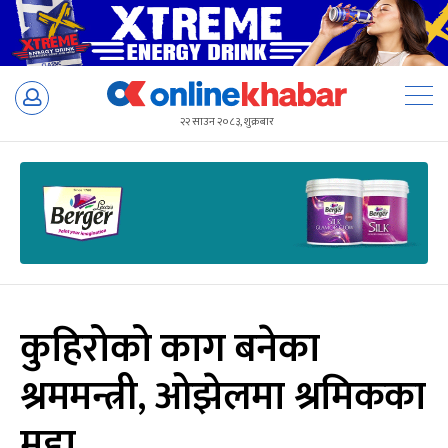
Skip
to
२२ साउन २०८३, शुक्रबार
content
कुहिरोको काग बनेका
श्रममन्त्री, ओझेलमा श्रमिकका
मुद्दा