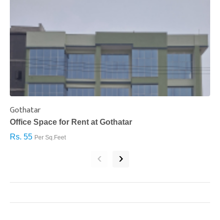
Gothatar
S
Office Space for Rent at Gothatar
H
Rs. 55
R
Per Sq.Feet
‹
›