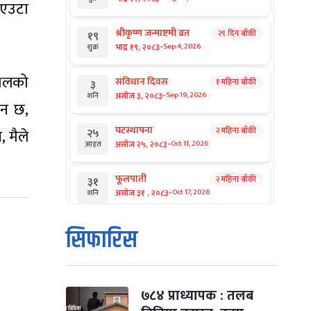
ो एउटा
श्रीकृष्ण जन्माष्टमी व्रत
२९ दिन बाँकी
१९
-
भाद्र १९, २०८३
Sep 4, 2026
शुक्र
स्थलको
संविधान दिवस
१ महिना बाँकी
३
-
असोज ३, २०८३
Sep 19, 2026
शनि
यान छ,
घटस्थापना
२ महिना बाँकी
२५
 मैले
-
असोज २५, २०८३
Oct 11, 2026
आइत
फूलपाती
२ महिना बाँकी
३१
-
असोज ३१ , २०८३
Oct 17, 2026
शनि
कार्तिक सङ्क्रान्ति
२ महिना बाँकी
१
सिफारिस
-
कार्तिक १, २०८३
Oct 18, 2026
आइत
महानवमी
२ महिना बाँकी
३
-
कार्तिक ३, २०८३
Oct 20, 2026
मंगल
७८४ प्राध्यापक : तलब