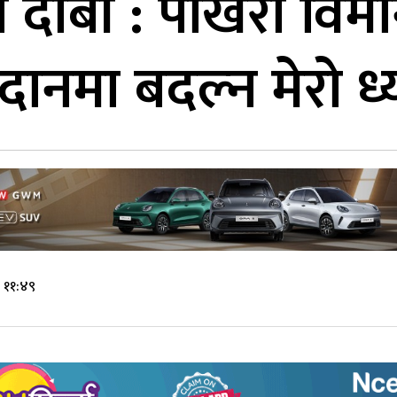
ीको दाबी : पोखरा विम
नमा बदल्न मेरो ध्
 ११:४९