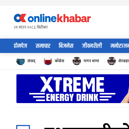
Skip
to
content
२१ साउन २०८३, बिहीबार
होमपेज
समाचार
बिजनेस
जीवनशैली
मनोरञ्ज
संसद्
काँग्रेस
गगन थापा
शेरबहाद