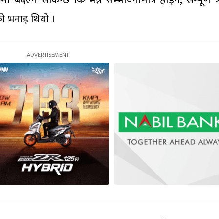
 बदल्न सकिन्छ कि भन्ने सम्भावनामात्रै होइन, सम्पूर्ण
डको भनाइ थियो ।