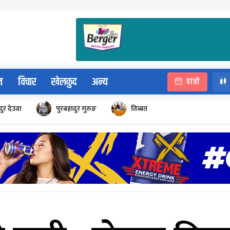
न
विचार
खेलकुद
अन्य
पात्रो
ुर देउवा
पुरबहादुर गुरुङ
तिब्बत