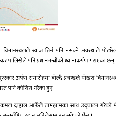
ो विमानस्थलले ब्याज तिर्न पनि नसक्ने अवस्थाले पोखरे
ंकर पालिखेले पनि प्रधानमन्त्रीको ध्यानाकर्षण गराएका छन् 
पुरस्कार अर्पण समारोहमा बोल्दै प्रचण्डले पोखरा विमानस्
त पार्ने कोसिस गरेका हुन् ।
पुष्पकमल दाहाल आफैंले तामझामका साथ उद्घाटन गरेको 
ेक अन्तर्राष्टिय उडान अहिलेसम्म हुन सकेको छैन ।