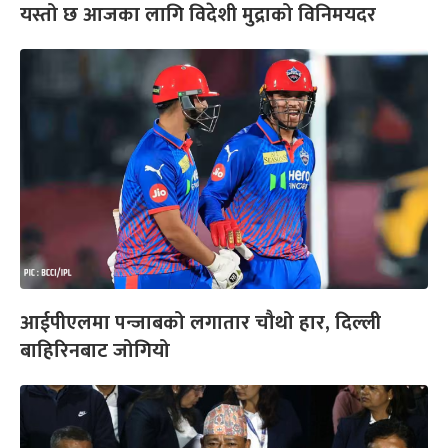
यस्तो छ आजका लागि विदेशी मुद्राको विनिमयदर
आईपीएलमा पन्जाबको लगातार चौथो हार, दिल्ली
बाहिरिनबाट जोगियो