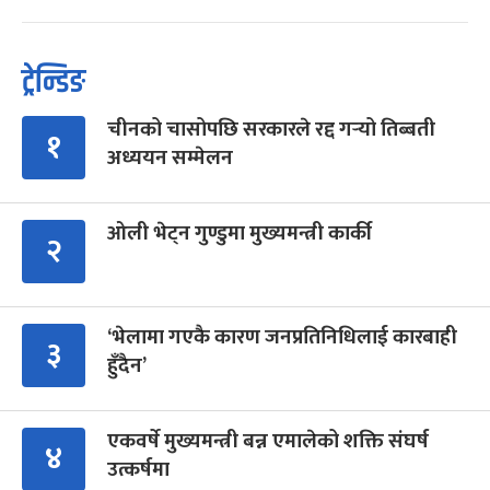
ट्रेन्डिङ
चीनको चासोपछि सरकारले रद्द गर्‍यो तिब्बती
१
अध्ययन सम्मेलन
ओली भेट्न गुण्डुमा मुख्यमन्त्री कार्की
२
‘भेलामा गएकै कारण जनप्रतिनिधिलाई कारबाही
३
हुँदैन’
एकवर्षे मुख्यमन्त्री बन्न एमालेको शक्ति संघर्ष
४
उत्कर्षमा