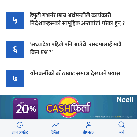
डेपुटी गभर्नर छान्न अर्थमन्त्रीले कार्यकारी
५
निर्देशकहरूको सामूहिक अन्तर्वार्ता गरेका हुन् ?
‘अध्यादेश पहिले पनि आउँथे, रास्वपालाई मात्रै
६
किन प्रश्न ?’
यौनकर्मीको कोठाबाट समाज देखाउने प्रयास
७
राजमार्ग दायाँबायाँका जग्गामा लाग्ने विकास कर
८
५ प्रतिशत बिन्दु बढाइँदै
संसद्को रोष्ट्रमबाटै गृहमन्त्रीले दिए प्रश्न नगर्न
९
ताजा अपडेट
ट्रेन्डिङ
प्रोफाइल
सर्च