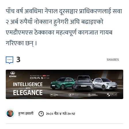
पाँच वर्ष अवधिमा नेपाल दूरसञ्चार प्राधिकरणलाई सवा
२ अर्ब रुपैयाँ नोक्सान हुनेगरी अघि बढाइएको
एमडीएमएस ठेक्काका महत्वपूर्ण कागजात गायब
गरिएका छन् ।
3
SHARES
कृष्ण ज्ञवाली
२०८० चैत ४ गते २०:५२