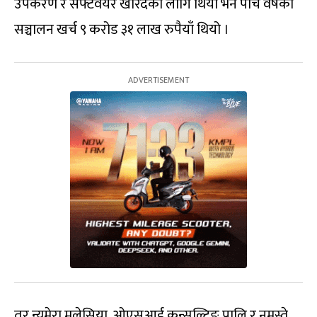
उपकरण र सफ्टवेयर खरिदका लागि थियो भने पाँच वर्षको
सञ्चालन खर्च ९ करोड ३१ लाख रुपैयाँ थियो ।
तर न्यूमेरा मलेसिया, ओएसआई कन्सल्टिङ प्रालि र नमस्ते