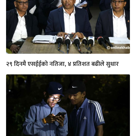
२९ दिनमै एसईईको नतिजा, ४ प्रतिशत बढीले सुधार