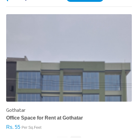
Gothatar
S
Office Space for Rent at Gothatar
H
Rs. 55
R
Per Sq.Feet