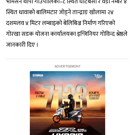
भीमसेन थापा गाउँपालिका–८ स्थित घाटबेँसी र वडा नम्बर ४
स्थित धावाको बालिमटार जोड्ने तान्द्राङ खोलामा २४
दशमलव ४ मिटर लम्बाइको बेलिबिज्र निर्माण गरिएको
गोरखा सडक योजना कार्यालयका इन्जिनियर गोविन्द श्रेष्ठले
जानकारी दिए ।