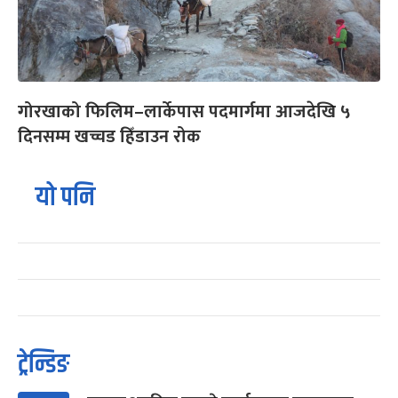
गोरखाको फिलिम–लार्केपास पदमार्गमा आजदेखि ५
दिनसम्म खच्चड हिँडाउन रोक
यो पनि
ट्रेन्डिङ