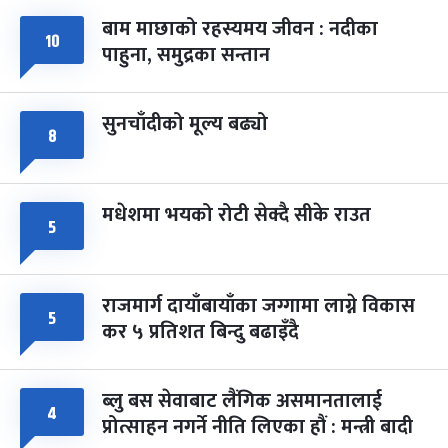
बाम माछाको रहस्यमय जीवन : नदीका
फागुपूर्णिमा
१०
७ महिना बाँकी
८
पाहुना, समुद्रका सन्तान
-
चैत्र ८, २०८३
Mar 22, 2027
सोम
सुनचाँदीको मूल्य बढ्यो
८
मधेशमा भयको रोटी सेक्दै सीके राउत
५
राजमार्ग दायाँबायाँका जग्गामा लाग्ने विकास
५
कर ५ प्रतिशत बिन्दु बढाइँदै
ब्लु बस सेवाबाट लैंगिक असमानतालाई
४
प्रोत्साहन नगर्ने नीति लिएका हौं : मन्त्री बादी