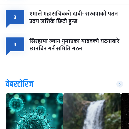
एमाले महासचिवको दाबी- रास्वपाको पतन
३
उदय जत्तिकै छिटो हुन्छ
सिरहामा ज्यान गुमाएका यादवको घटनाबारे
३
छानबिन गर्न समिति गठन
वेबस्टोरिज