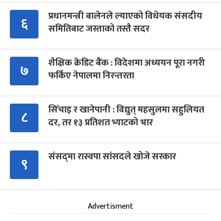
प्रधानमन्त्री बालेनले ल्याएको विधेयक संसदीय
६
समितिबाट जस्ताको तस्तै सदर
शैक्षिक क्रेडिट बैंक : विदेशमा अध्ययन पूरा नगरी
७
फर्किए नेपालमा निरन्तरता
सिँचाइ र खानेपानी : विद्युत् महसुलमा सहुलियत
८
दर, तर १३ प्रतिशत भ्याटको भार
संसद्‍मा रास्वपा सांसदले खोजे सरकार
९
Advertisment