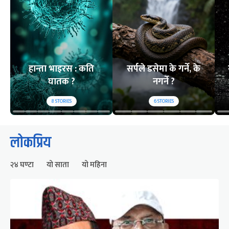
हान्ता भाइरस : कति
सर्पले डसेमा के गर्ने, के
घातक ?
नगर्ने ?
8
STORIES
6
STORIES
लोकप्रिय
२४ घण्टा
यो साता
यो महिना