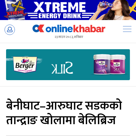
Skip
to
२३ साउन २०८३, शनिबार
content
बेनीघाट–आरुघाट सडकको
तान्द्राङ खोलामा बेलिब्रिज