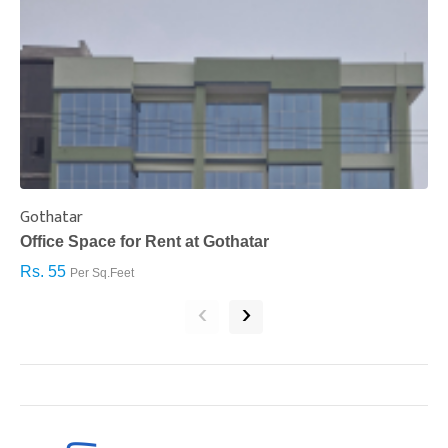
Gothatar
S
Office Space for Rent at Gothatar
H
Rs. 55
R
Per Sq.Feet
‹
›