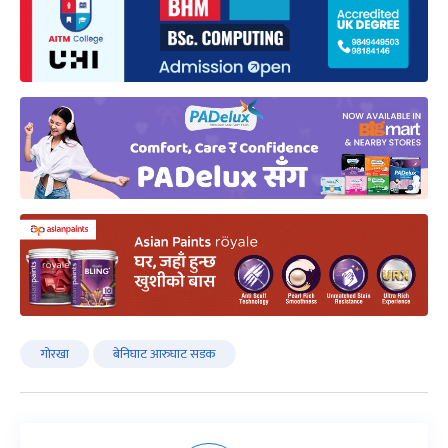
गोरखा
बेनिघाट आरुघाट सडक