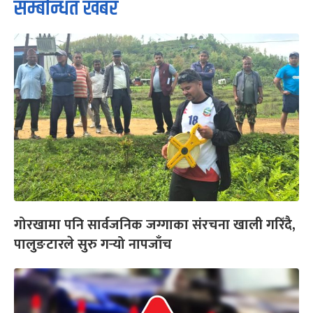
सम्बन्धित खबर
गोरखामा पनि सार्वजनिक जग्गाका संरचना खाली गरिँदै,
पालुङटारले सुरु गर्‍यो नापजाँच