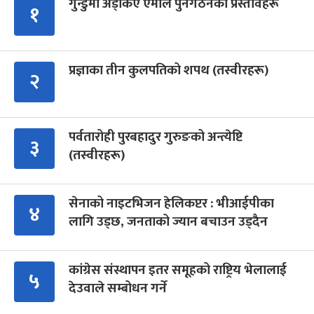
गुन्डुमा अड्किए एमाले पुनर्गठनका प्रस्तावहरू
१
प्रज्ञाका तीन कुलपतिको शपथ (तस्वीरहरू)
२
पर्वतारोही पुरबहादुर गुरुङको अन्त्येष्टि
३
(तस्वीरहरू)
सेनाको नाइटभिजन हेलिकप्टर : भीआईपीका
४
लागि उड्छ, जनताको ज्यान बचाउन उड्दैन
कांग्रेस संस्थापन इतर समूहको राष्ट्रिय भेलालाई
५
देउवाले सम्बोधन गर्ने