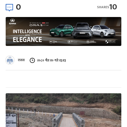
0
10
SHARES
रासस
२०८० चैत १० गते १३:१३