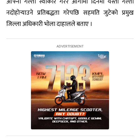
आफ्नो गल्ती स्वीकार गरेर आगामी दिनमा यस्ताे गल्ती
नदोहोर्‍याउने प्रतिबद्धता गरेपछि सहमति जुटेको प्रमुख
जिल्ला अधिकारी भोला दाहालले बताए ।