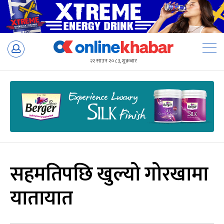
Skip
to
२२ साउन २०८३, शुक्रबार
content
सहमतिपछि खुल्यो गोरखामा
यातायात