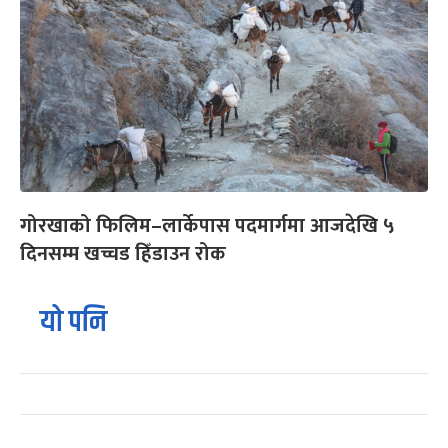
गोरखाको फिलिम–लार्केपास पदमार्गमा आजदेखि ५
दिनसम्म खच्चड हिँडाउन रोक
यो पनि