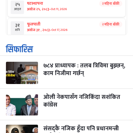
घटस्थापना
२ महिना बाँकी
२५
-
असोज २५, २०८३
Oct 11, 2026
आइत
फूलपाती
२ महिना बाँकी
३१
-
असोज ३१ , २०८३
Oct 17, 2026
शनि
कार्तिक सङ्क्रान्ति
२ महिना बाँकी
१
सिफारिस
-
कार्तिक १, २०८३
Oct 18, 2026
आइत
७८४ प्राध्यापक : तलब त्रिविमा बुझ्छन्,
महानवमी
२ महिना बाँकी
३
-
काम निजीमा गर्छन्
कार्तिक ३, २०८३
Oct 20, 2026
मंगल
विजयादशमी
२ महिना बाँकी
४
-
कार्तिक ४, २०८३
Oct 21, 2026
बुध
ओली नेकपासँग नजिकिँदा सशंकित
कांग्रेस
पापा‌ङ्कुशा एकादशी व्रत
२ महिना बाँकी
५
-
कार्तिक ५, २०८३
Oct 22, 2026
बिहि
संसद्कै नजिक हुँदा पनि प्रधानमन्त्री
कुकुर तिहार
३ महिना बाँकी
२२