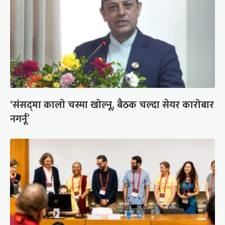
‘संसद्‍मा कालो चस्मा खोल्नू, बैठक चल्दा सेयर कारोबार
नगर्नू’