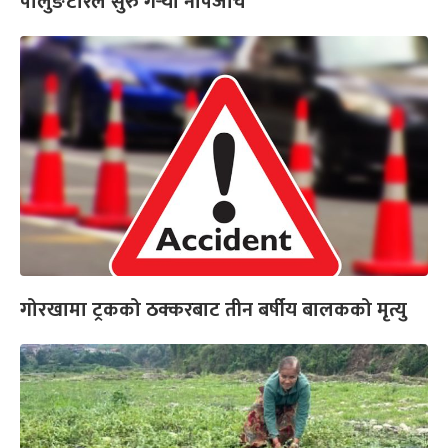
पालुङटारले सुरु गर्‍यो नापजाँच
गोरखामा ट्रकको ठक्करबाट तीन बर्षीय बालकको मृत्यु