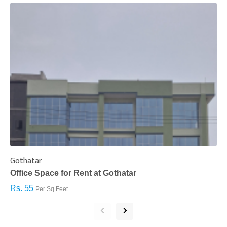
Gothatar
S
Office Space for Rent at Gothatar
H
Rs. 55
R
Per Sq.Feet
‹
›