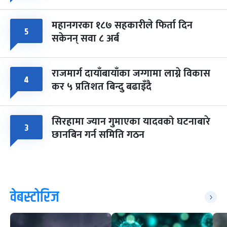
महानगरका १८७ सहकारीले फिर्ता दिन
५
सकेनन् सवा ८ अर्ब
राजमार्ग दायाँबायाँका जग्गामा लाग्ने विकास
४
कर ५ प्रतिशत बिन्दु बढाइँदै
सिरहामा ज्यान गुमाएका यादवको घटनाबारे
३
छानबिन गर्न समिति गठन
वेबस्टोरिज