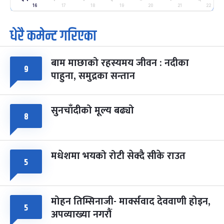
२५
-
16
17
18
19
20
21
22
फाल्गुन २५, २०८३
Mar 9, 2027
मंगल
धेरै कमेन्ट गरिएका
पूर्णिमा व्रत
७ महिना बाँकी
७
-
चैत्र ७, २०८३
Mar 21, 2027
आइत
बाम माछाको रहस्यमय जीवन : नदीका
९
फागुपूर्णिमा
७ महिना बाँकी
८
पाहुना, समुद्रका सन्तान
-
चैत्र ८, २०८३
Mar 22, 2027
सोम
सुनचाँदीको मूल्य बढ्यो
८
मधेशमा भयको रोटी सेक्दै सीके राउत
५
मोहन तिम्सिनाजी- मार्क्सवाद देववाणी होइन,
५
अपव्याख्या नगरौं