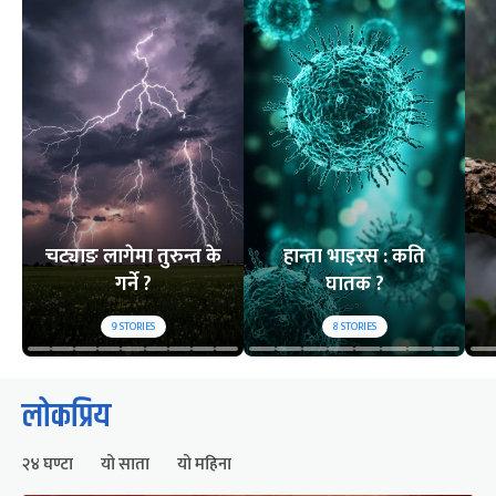
चट्याङ लागेमा तुरुन्त के
हान्ता भाइरस : कति
गर्ने ?
घातक ?
9
STORIES
8
STORIES
लोकप्रिय
२४ घण्टा
यो साता
यो महिना