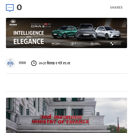
0
SHARES
रासस
२०८१ वैशाख १ गते १९:२१