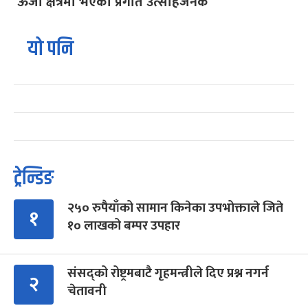
‘ऊर्जा क्षेत्रमा भएको प्रगति उत्साहजनक’
यो पनि
ट्रेन्डिङ
२५० रुपैयाँको सामान किनेका उपभोक्ताले जिते
१
१० लाखको बम्पर उपहार
संसद्को रोष्ट्रमबाटै गृहमन्त्रीले दिए प्रश्न नगर्न
२
चेतावनी