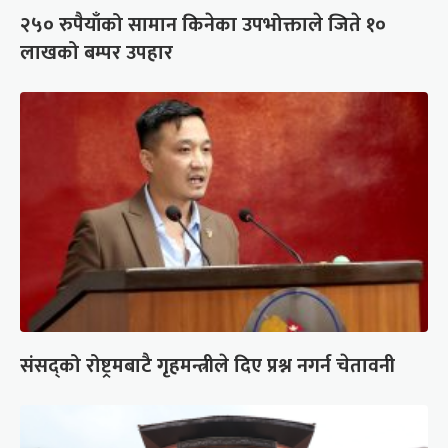
२५० रुपैयाँको सामान किनेका उपभोक्ताले जिते १०
लाखको बम्पर उपहार
संसद्को रोष्ट्रमबाटै गृहमन्त्रीले दिए प्रश्न नगर्न चेतावनी