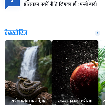
४
प्रोत्साहन नगर्ने नीति लिएका हौं : मन्त्री बादी
वेबस्टोरिज
सर्पले डसेमा के गर्ने, के
स्वस्थ मान्छेको शरीरमा
ए