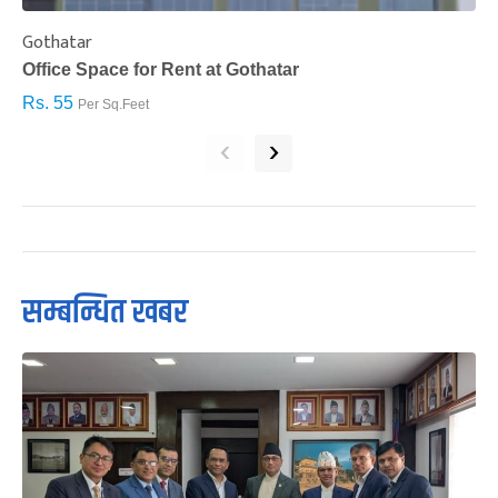
Gothatar
S
Office Space for Rent at Gothatar
H
Rs. 55
R
Per Sq.Feet
‹
›
सम्बन्धित खबर