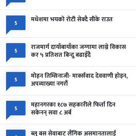
मधेशमा भयको रोटी सेक्दै सीके राउत
५
राजमार्ग दायाँबायाँका जग्गामा लाग्ने विकास
५
कर ५ प्रतिशत बिन्दु बढाइँदै
मोहन तिम्सिनाजी- मार्क्सवाद देववाणी होइन,
५
अपव्याख्या नगरौं
महानगरका १८७ सहकारीले फिर्ता दिन
५
सकेनन् सवा ८ अर्ब
ब्लु बस सेवाबाट लैंगिक असमानतालाई