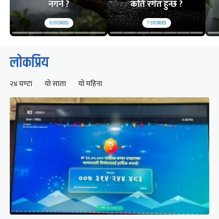
नगर्ने ?
कति रगत हुन्छ ?
6
STORIES
7
STORIES
लोकप्रिय
२४ घण्टा
यो साता
यो महिना