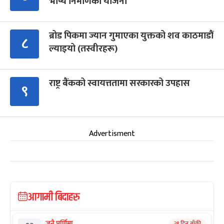
भाष्य निर्माणको योजना
ब्रोड पिकमा ज्यान गुमाएका युक्तको शव काठमाडौं
८
ल्याइयो (तस्वीरहरू)
राष्ट्र बैंकको स्वायत्ततामा सरकारको उपहास
९
Advertisment
आगामी बिदाहरु
जनै पूर्णिमा
२१ दिन बाँकी