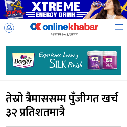
Skip
to
२२ साउन २०८३, शुक्रबार
content
तेस्रो त्रैमाससम्म पुँजीगत खर्च
३२ प्रतिशतमात्रै