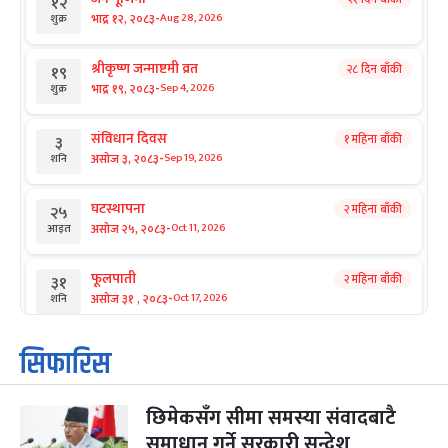
१२
-
भाद्र १२, २०८३
Aug 28, 2026
शुक्र
श्रीकृष्ण जन्माष्टमी व्रत
२८ दिन बाँकी
१९
-
भाद्र १९, २०८३
Sep 4, 2026
शुक्र
संविधान दिवस
१ महिना बाँकी
३
-
असोज ३, २०८३
Sep 19, 2026
शनि
घटस्थापना
२ महिना बाँकी
२५
-
असोज २५, २०८३
Oct 11, 2026
आइत
फूलपाती
२ महिना बाँकी
३१
-
असोज ३१ , २०८३
Oct 17, 2026
शनि
कार्तिक सङ्क्रान्ति
२ महिना बाँकी
१
सिफारिस
-
कार्तिक १, २०८३
Oct 18, 2026
आइत
छिमेकसँग सीमा समस्या संवादबाटै
महानवमी
२ महिना बाँकी
३
-
समाधान गर्ने सरकारी सन्देश
कार्तिक ३, २०८३
Oct 20, 2026
मंगल