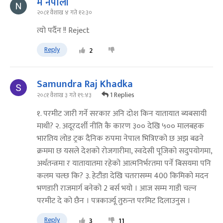
म नेपाली
२०८१ वैशाख ४ गते १२:३०
त्यो पर्दैन !! Reject
Reply
2
Samundra Raj Khadka
1 Replies
२०८१ वैशाख ३ गते १९:४३
१. परमीट जारी गर्ने सरकार अनि दोश किन यातायात ब्यबसायी
माथी? २. अदूरदर्शी नीति कै कारण ३०० देखि ५०० मालबहक
भारतिय लोड ट्रक दैनिक रुपमा नेपाल भित्रिएको छ अझ बढने
क्रममा छ यसले देशको रोजगारीमा, स्वदेसी पूजिको सदुपयोगमा,
अर्थतन्त्रमा र यातायातमा रहेको आत्मनिर्भरतमा पर्ने बिसयमा पनि
कलम चल्छ कि? ३. हेटौंडा देखि चतरासम्म 400 किमिको मदन
भणडारी राजमार्ग बनेको 2 बर्स भयो । आज सम्म गाडी चल्न
परमीट दे को छैन । पत्रकार्ज्यू तुरुन्त परमिट दिलाउनुस ।
Reply
3
11