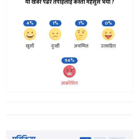
यो खबर पढेर तपाईलाई कस्तो महसुस भयो ?
4%
1%
1%
0%
खुसी
दुःखी
अचम्मित
उत्साहित
94%
आक्रोशित