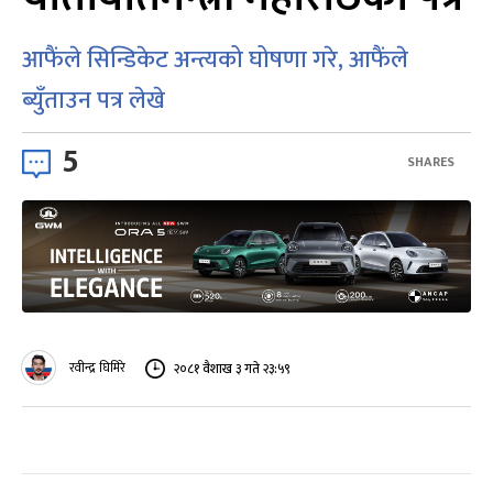
आफैंले सिन्डिकेट अन्त्यको घोषणा गरे, आफैंले
ब्युँताउन पत्र लेखे
5
SHARES
रवीन्द्र घिमिरे
२०८१ वैशाख ३ गते २३:५९