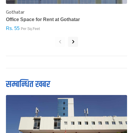
Gothatar
S
Office Space for Rent at Gothatar
H
Rs. 55
R
Per Sq.Feet
‹
›
सम्बन्धित खबर