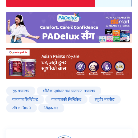
गृह मन्त्रालय
भौतिक पूर्वाधार तथा यातायात मन्त्रालय
यातायात सिन्डिकेट
यातायातको सिन्डिकेट
रघुवीर महासेठ
रबि लामिछाने
सिंहदरबार