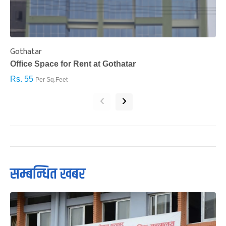
Gothatar
S
Office Space for Rent at Gothatar
H
Rs. 55
R
Per Sq.Feet
‹
›
सम्बन्धित खबर