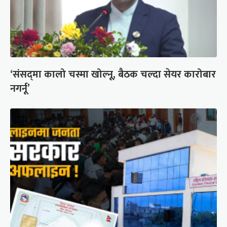
‘संसद्‍मा कालो चस्मा खोल्नू, बैठक चल्दा सेयर कारोबार
नगर्नू’