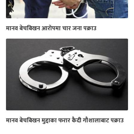
मानव बेचबिखन आरोपमा चार जना पक्राउ
मानव बेचबिखन मुद्दाका फरार कैदी गौशालाबाट पक्राउ