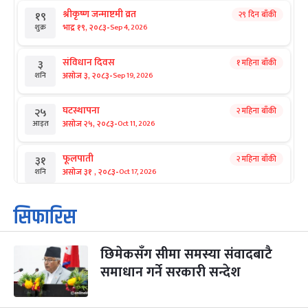
श्रीकृष्ण जन्माष्टमी व्रत
२९ दिन बाँकी
१९
-
भाद्र १९, २०८३
Sep 4, 2026
शुक्र
संविधान दिवस
१ महिना बाँकी
३
-
असोज ३, २०८३
Sep 19, 2026
शनि
घटस्थापना
२ महिना बाँकी
२५
-
असोज २५, २०८३
Oct 11, 2026
आइत
फूलपाती
२ महिना बाँकी
३१
-
असोज ३१ , २०८३
Oct 17, 2026
शनि
कार्तिक सङ्क्रान्ति
२ महिना बाँकी
१
सिफारिस
-
कार्तिक १, २०८३
Oct 18, 2026
आइत
छिमेकसँग सीमा समस्या संवादबाटै
महानवमी
२ महिना बाँकी
३
-
समाधान गर्ने सरकारी सन्देश
कार्तिक ३, २०८३
Oct 20, 2026
मंगल
विजयादशमी
२ महिना बाँकी
४