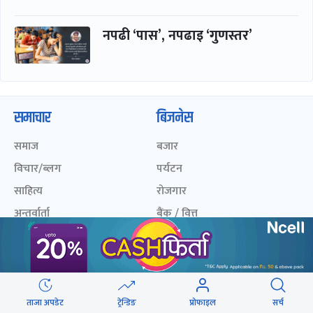
नपढी ‘पास’, नपढाइ ‘गुणस्तर’
समाचार
बिजनेस
समाज
बजार
विचार/ब्लग
पर्यटन
साहित्य
रोजगार
अन्तर्वार्ता
बैंक / वित्त
खेलकुद़़
अटो
जीवनशैली/स्वास्थ्य
सूचना-प्रविधि
प्रवास
अन्तर्राष्ट्रिय
ताजा अपडेट
ट्रेन्डिङ
प्रोफाइल
सर्च