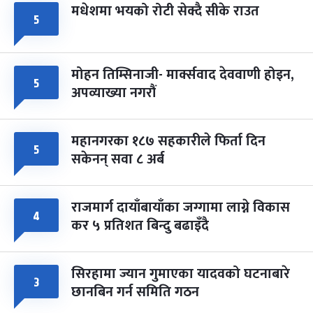
मधेशमा भयको रोटी सेक्दै सीके राउत
५
मोहन तिम्सिनाजी- मार्क्सवाद देववाणी होइन,
५
अपव्याख्या नगरौं
महानगरका १८७ सहकारीले फिर्ता दिन
५
सकेनन् सवा ८ अर्ब
राजमार्ग दायाँबायाँका जग्गामा लाग्ने विकास
४
कर ५ प्रतिशत बिन्दु बढाइँदै
सिरहामा ज्यान गुमाएका यादवको घटनाबारे
३
छानबिन गर्न समिति गठन