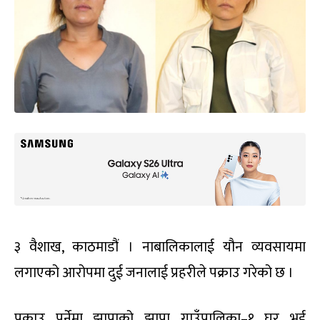
३ वैशाख, काठमाडौं । नाबालिकालाई यौन व्यवसायमा
लगाएको आरोपमा दुई जनालाई प्रहरीले पक्राउ गरेको छ ।
पक्राउ पर्नेमा झापाको झापा गाउँपालिका–१ घर भई