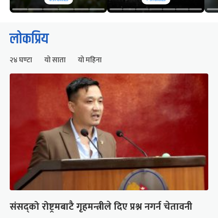
लोकप्रिय
२४ घण्टा
यो साता
यो महिना
संसद्को रोष्ट्रमबाटै गृहमन्त्रीले दिए प्रश्न नगर्न चेतावनी