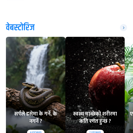
वेबस्टोरिज
सर्पले डसेमा के गर्ने, के
स्वस्थ मान्छेको शरीरमा
ए
नगर्ने ?
कति रगत हुन्छ ?
6
STORIES
7
STORIES