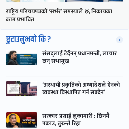
राष्ट्रिय परिचयपत्रको ‘सर्भर’ समस्याले १६ निकायका
काम प्रभावित
छुटाउनुभयो कि ?
संसद्लाई टेर्दैनन् प्रधानमन्त्री, लाचार
छन् सभामुख
‘अस्थायी प्रकृतिको अध्यादेशले ऐनको
व्यवस्था विस्थापित गर्न सक्दैन’
सरकार-प्रसाईं लुकामारी : छिनमै
पक्राउ, तुरुन्तै रिहा