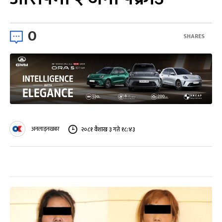
0
SHARES
अनलाइनखबर
२०८१ वैशाख ३ गते १८:४३