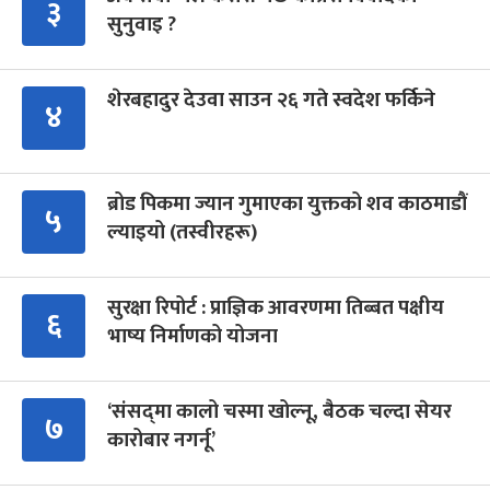
३
सुनुवाइ ?
शेरबहादुर देउवा साउन २६ गते स्वदेश फर्किने
४
ब्रोड पिकमा ज्यान गुमाएका युक्तको शव काठमाडौं
५
ल्याइयो (तस्वीरहरू)
सुरक्षा रिपोर्ट : प्राज्ञिक आवरणमा तिब्बत पक्षीय
६
भाष्य निर्माणको योजना
‘संसद्‍मा कालो चस्मा खोल्नू, बैठक चल्दा सेयर
७
कारोबार नगर्नू’