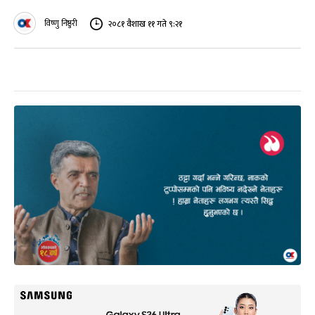
विष्णु निष्ठुरी
२०८१ वैशाख ११ गते ९:२१