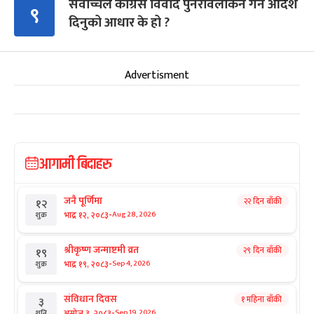
सर्वोच्चले कांग्रेस विवाद पुनरावलोकन गर्न आदेश
९
दिनुको आधार के हो ?
Advertisment
आगामी बिदाहरु
जनै पूर्णिमा
२२ दिन बाँकी
१२
-
भाद्र १२, २०८३
Aug 28, 2026
शुक्र
श्रीकृष्ण जन्माष्टमी व्रत
२९ दिन बाँकी
१९
-
भाद्र १९, २०८३
Sep 4, 2026
शुक्र
संविधान दिवस
१ महिना बाँकी
३
-
असोज ३, २०८३
Sep 19, 2026
शनि