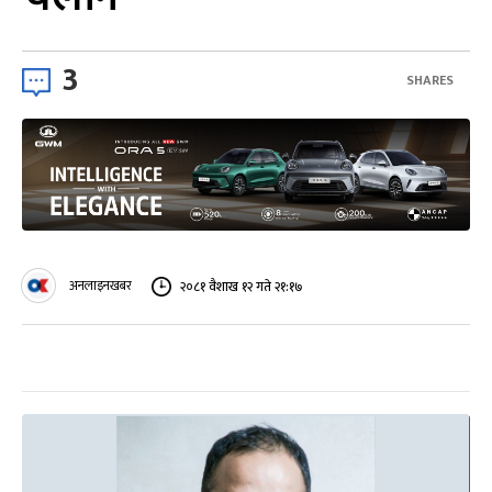
3
SHARES
अनलाइनखबर
२०८१ वैशाख १२ गते २१:१७