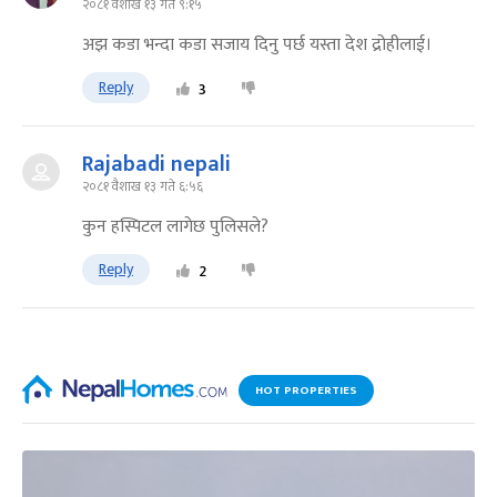
२०८१ वैशाख १३ गते ९:१५
अझ कडा भन्दा कडा सजाय दिनु पर्छ यस्ता देश द्रोहीलाई।
Reply
3
Rajabadi nepali
२०८१ वैशाख १३ गते ६:५६
कुन हस्पिटल लागेछ पुलिसले?
Reply
2
HOT PROPERTIES