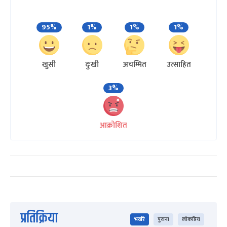
95%
1%
1%
1%
खुसी
दुःखी
अचम्मित
उत्साहित
3%
आक्रोशित
प्रतिक्रिया
भर्खरै
पुराना
लोकप्रिय