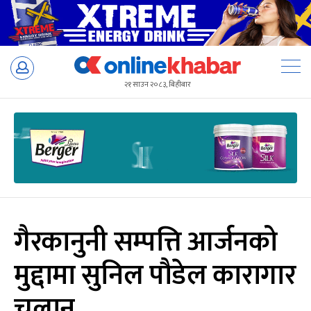
Skip
to
२१ साउन २०८३, बिहीबार
content
गैरकानुनी सम्पत्ति आर्जनको
मुद्दामा सुनिल पौडेल कारागार
चलान