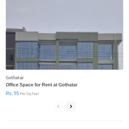
Gothatar
S
Office Space for Rent at Gothatar
H
Rs. 55
R
Per Sq.Feet
‹
›