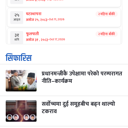
घटस्थापना
२ महिना बाँकी
२५
-
असोज २५, २०८३
Oct 11, 2026
आइत
फूलपाती
२ महिना बाँकी
३१
-
असोज ३१ , २०८३
Oct 17, 2026
शनि
कार्तिक सङ्क्रान्ति
२ महिना बाँकी
१
सिफारिस
-
कार्तिक १, २०८३
Oct 18, 2026
आइत
प्रधानमन्त्रीकै उपेक्षामा परेको परम्परागत
महानवमी
२ महिना बाँकी
३
-
नीति–कार्यक्रम
कार्तिक ३, २०८३
Oct 20, 2026
मंगल
विजयादशमी
२ महिना बाँकी
४
-
कार्तिक ४, २०८३
Oct 21, 2026
बुध
सर्वोच्चमा दुई समूहबीच बढ्न थाल्यो
टकराव
पापा‌ङ्कुशा एकादशी व्रत
२ महिना बाँकी
५
-
कार्तिक ५, २०८३
Oct 22, 2026
बिहि