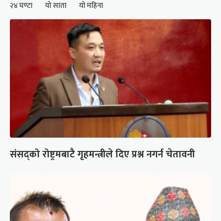
२४ घण्टा
यो साता
यो महिना
संसद्को रोष्ट्रमबाटै गृहमन्त्रीले दिए प्रश्न नगर्न चेतावनी