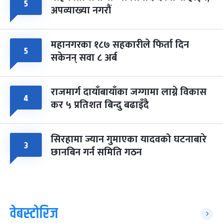
५
अपव्याख्या नगरौं
महानगरका १८७ सहकारीले फिर्ता दिन
५
सकेनन् सवा ८ अर्ब
राजमार्ग दायाँबायाँका जग्गामा लाग्ने विकास
४
कर ५ प्रतिशत बिन्दु बढाइँदै
सिरहामा ज्यान गुमाएका यादवको घटनाबारे
३
छानबिन गर्न समिति गठन
वेबस्टोरिज